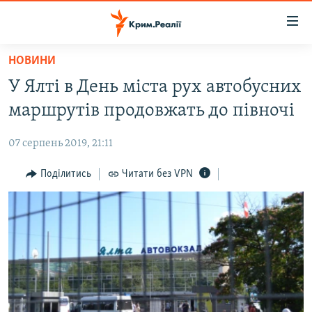
Доступність
посилання
Перейти
НОВИНИ
до
НОВИНИ
У Ялті в День міста рух автобусних
основного
ВОДА.КРИМ
матеріалу
маршрутів продовжать до півночі
ВІДЕО ТА ФОТО
Перейти
до
07 серпень 2019, 21:11
ПОЛІТИКА
основної
БЛОГИ
Поділитись
Читати без VPN
навігації
Перейти
ПОГЛЯД
до
ІНТЕРВ'Ю
пошуку
ВСЕ ЗА ДЕНЬ
СПЕЦПРОЕКТИ
ЯК ОБІЙТИ БЛОКУВАННЯ
ДЕПОРТАЦІЯ