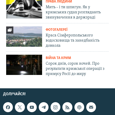
ПРАВА ЛЮДИНИ
Мить – і ти шпигун. Як у
кримських судах розглядають
звинувачення в держзраді
ФОТОГАЛЕРЕЇ
Краса Сімферопольського
водосховища та занедбаність
довкола
ВІЙНА ТА КРИМ
Сорок днів, сорок ночей. Про
результати кримської операції з
примусу Росії до миру
ДОЛУЧАЙСЯ!