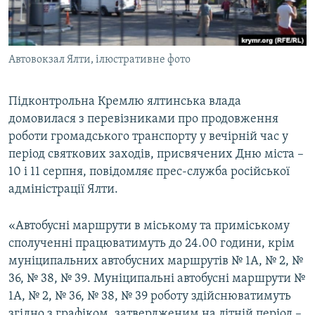
ВІДЕОУРОКИ «ELIFBE»
Русский
СВІДЧЕННЯ ОКУПАЦІЇ
Qırımtatar
Автовокзал Ялти, ілюстративне фото
УКРАЇНСЬКА ПРОБЛЕМА КРИМУ
ДОЛУЧАЙСЯ!
ІНФОГРАФІКА
Підконтрольна Кремлю ялтинська влада
домовилася з перевізниками про продовження
роботи громадського транспорту у вечірній час у
Усі сайти RFE/RL
період святкових заходів, присвячених Дню міста –
10 і 11 серпня, повідомляє прес-служба російської
адміністрації Ялти.
«Автобусні маршрути в міському та приміському
сполученні працюватимуть до 24.00 години, крім
муніципальних автобусних маршрутів № 1А, № 2, №
36, № 38, № 39. Муніципальні автобусні маршрути №
1А, № 2, № 36, № 38, № 39 роботу здійснюватимуть
згідно з графіком, затвердженим на літній період –