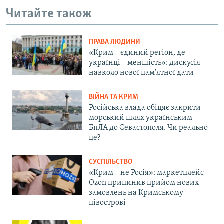
Читайте також
ПРАВА ЛЮДИНИ
«Крим – єдиний регіон, де
українці – меншість»: дискусія
навколо нової пам'ятної дати
ВІЙНА ТА КРИМ
Російська влада обіцяє закрити
морський шлях українським
БпЛА до Севастополя. Чи реально
це?
СУСПІЛЬСТВО
«Крим – не Росія»: маркетплейс
Ozon припинив прийом нових
замовлень на Кримському
півострові