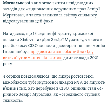
Москалькової
з вимогою вжити невідкладних
заходів для «відновлення порушених прав Зекір'ї
Муратова», а також закликала світову спільноту
відреагувати на цей факт.
Нагадаємо, що 13 серпня фігуранту кримської
«справи Хізб ут-Тахрір» Зекір'ї Муратову, у якого в
російському СІЗО виявили двосторонню пневмонію
і коронавірус,
продовжили запобіжний захід у
вигляді утримання під вартою
до листопада 2021
року.
4 серпня повідомлялося, що лікарі ростовської
міжобласної туберкульозної лікарні №19, де лікують
в'язнів і тих, хто перебуває в СІЗО, оцінили стан 64-
річного Зекір'ї Муратова, як «середнього ступеня
тяжкості».