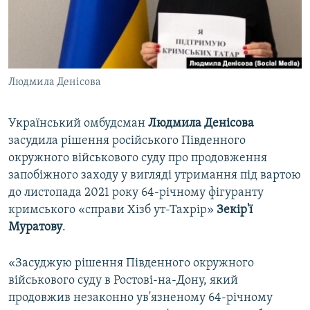
ВІДЕОУРОКИ «ELIFBE»
Русский
СВІДЧЕННЯ ОКУПАЦІЇ
Qırımtatar
УКРАЇНСЬКА ПРОБЛЕМА КРИМУ
Людмила Денісова
ДОЛУЧАЙСЯ!
ІНФОГРАФІКА
Український омбудсман
Людмила Денісова
засудила рішення російського Південного
Усі сайти RFE/RL
окружного військового суду про продовження
запобіжного заходу у вигляді утримання під вартою
до листопада 2021 року 64-річному фігуранту
кримського «справи Хізб ут-Тахрір»
Зекір'ї
Муратову
.
«Засуджую рішення Південного окружного
військового суду в Ростові-на-Дону, який
продовжив незаконно ув'язненому 64-річному