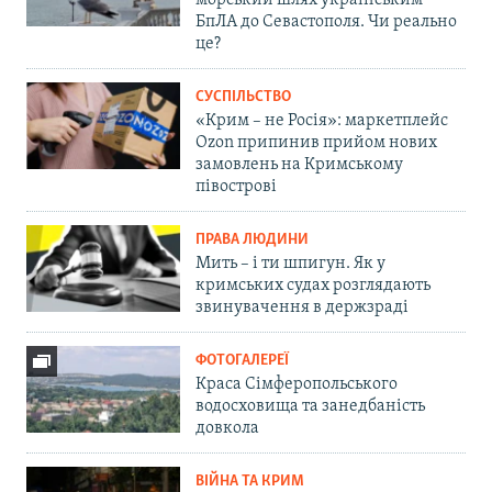
морський шлях українським
БпЛА до Севастополя. Чи реально
це?
СУСПІЛЬСТВО
«Крим – не Росія»: маркетплейс
Ozon припинив прийом нових
замовлень на Кримському
півострові
ПРАВА ЛЮДИНИ
Мить – і ти шпигун. Як у
кримських судах розглядають
звинувачення в держзраді
ФОТОГАЛЕРЕЇ
Краса Сімферопольського
водосховища та занедбаність
довкола
ВІЙНА ТА КРИМ