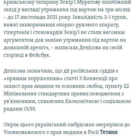
кримському татарину Зекір'ї Муратову запобіжний
захід у вигляді утримання під вартою на три місяці
– до 17 листопада 2021 року. Інвалідність 3-ї групи,
важкі захворювання опорно-рухового апарату,
гіпертонія і стенокардія Зекір'ї не стали вагомим
аргументом для заміни утримання під вартою на
домашній арешт», – написала Денісова на своїй
сторінці в Фейсбук.
Денісова зазначила, що дії російських суддів є
«прямим порушенням» статті 3 Конвенції про
захист прав людини та основних свобод, пункту 22
Мінімальних стандартних правил поводження з
ув'язненими, схвалених Економічною і соціальною
радами ООН.
Окрім цього український омбудсман звернулася до
Уповноваженого з прав людини в Росії
Тетяни