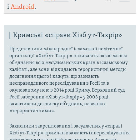
і
Android
.
Кримські «справи Хізб ут-Тахрір»
Представники міжнародної ісламської політичної
організації «Хізб ут-Тахрір» називають своєю місією
об'єднання всіх мусульманських країн в ісламському
халіфаті, але вони відкидають терористичні методи
досягнення цього і кажуть, що зазнають
несправедливого переслідування в Росії та в
окупованому нею в 2014 році Криму. Верховний суд
Росії заборонив «Хізб ут-Тахрір» у 2003 році,
включивши до списку об'єднань, названих
«терористичними».
Захисники заарештованих і засуджених у «справі
Хізб ут-Тахрір» кримчан вважають їх переслідування