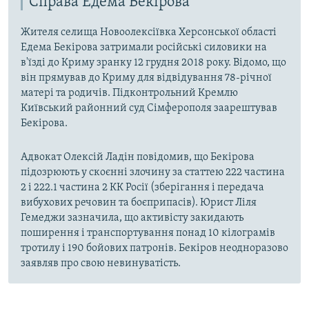
Справа Едема Бекірова
Жителя селища Новоолексіївка Херсонської області
Едема Бекірова затримали російські силовики на
в'їзді до Криму зранку 12 грудня 2018 року. Відомо, що
він прямував до Криму для відвідування 78-річної
матері та родичів. Підконтрольний Кремлю
Київський районний суд Сімферополя заарештував
Бекірова.
Адвокат Олексій Ладін повідомив, що Бекірова
підозрюють у скоєнні злочину за статтею 222 частина
2 і 222.1 частина 2 КК Росії (зберігання і передача
вибухових речовин та боєприпасів). Юрист Ліля
Гемеджи зазначила, що активісту закидають
поширення і транспортування понад 10 кілограмів
тротилу і 190 бойових патронів. Бекіров неодноразово
заявляв про свою невинуватість.