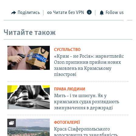
Поділитись
Читати без VPN
Follow us
Читайте також
СУСПІЛЬСТВО
«Крим – не Росія»: маркетплейс
Ozon припинив прийом нових
замовлень на Кримському
півострові
ПРАВА ЛЮДИНИ
Мить – і ти шпигун. Як у
кримських судах розглядають
звинувачення в держзраді
ФОТОГАЛЕРЕЇ
Краса Сімферопольського
водосховища та занедбаність