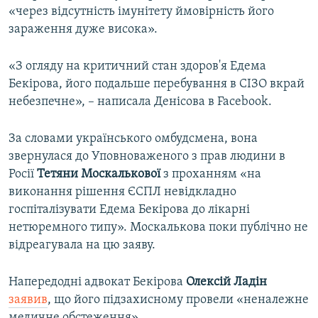
«через відсутність імунітету ймовірність його
зараження дуже висока».
«З огляду на критичний стан здоров'я Едема
Бекірова, його подальше перебування в СІЗО вкрай
небезпечне», – написала Денісова в Facebook.
За словами українського омбудсмена, вона
звернулася до Уповноваженого з прав людини в
Росії
Тетяни
Москалькової
з проханням «на
виконання рішення ЄСПЛ невідкладно
госпіталізувати Едема Бекірова до лікарні
нетюремного типу». Москалькова поки публічно не
відреагувала на цю заяву.
Напередодні адвокат Бекірова
Олексій
Ладін
заявив
, що його підзахисному провели «неналежне
медичне обстеження».