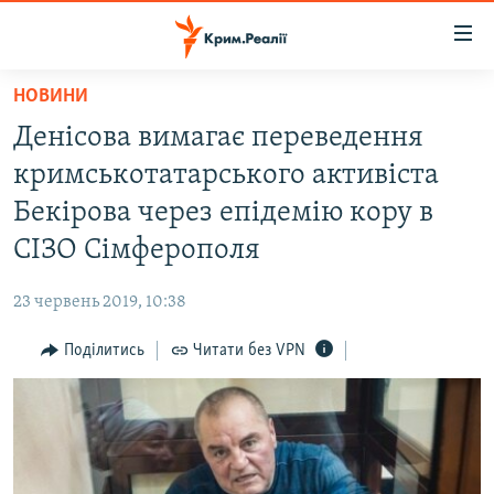
Доступність
посилання
Перейти
НОВИНИ
до
НОВИНИ
Денісова вимагає переведення
основного
ВОДА.КРИМ
матеріалу
кримськотатарського активіста
ВІДЕО ТА ФОТО
Перейти
Бекірова через епідемію кору в
до
ПОЛІТИКА
СІЗО Сімферополя
основної
БЛОГИ
навігації
23 червень 2019, 10:38
Перейти
ПОГЛЯД
до
Поділитись
Читати без VPN
ІНТЕРВ'Ю
пошуку
ВСЕ ЗА ДЕНЬ
СПЕЦПРОЕКТИ
ЯК ОБІЙТИ БЛОКУВАННЯ
ДЕПОРТАЦІЯ