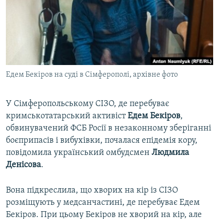
ВІДЕОУРОКИ «ELIFBE»
Русский
СВІДЧЕННЯ ОКУПАЦІЇ
Qırımtatar
УКРАЇНСЬКА ПРОБЛЕМА КРИМУ
ДОЛУЧАЙСЯ!
ІНФОГРАФІКА
Едем Бекіров на суді в Сімферополі, архівне фото
У Сімферопольському СІЗО, де перебуває
Усі сайти RFE/RL
кримськотатарський активіст
Едем
Бекіров
,
обвинувачений ФСБ Росії в незаконному зберіганні
боєприпасів і вибухівки, почалася епідемія кору,
повідомила український омбудсмен
Людмила
Денісова
.
Вона підкреслила, що хворих на кір із СІЗО
розміщують у медсанчастині, де перебуває Едем
Бекіров. При цьому Бекіров не хворий на кір, але