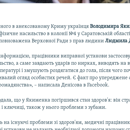
ного в анексованому Криму українця
Володимира Яки
фізичне насильство в колонії №4 у Саратовській області 
повноважена Верховної Ради з прав людини
Людмила 
інформацією, працівники виправної установи застосову
ьство, а саме завдають ударів по нирках, виводять на
пературі і змушують роздягатися до гола, після чого 
ивалий огляд особистих речей. Є факт про упереджене 
ромадянства», – написала Денісова в Facebook.
дала, що у Якименка погіршився стан здоров'я: він стр
 і ключиці, також у нього проблеми з зубами.
 на існуючі проблеми зі здоров'ям, медичні працівни
ої установи не надають необхідної допомоги нашому сп