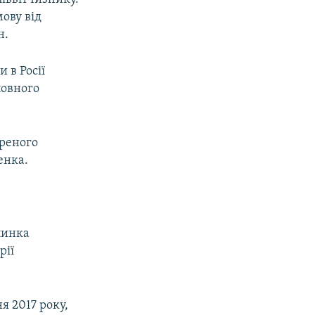
ову від
н.
 в Росії
повного
іреного
енка.
линка
рії
ня 2017 року,