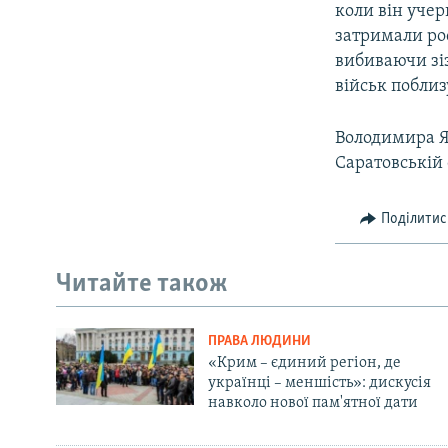
коли він учер
затримали рос
вибиваючи зі
військ побли
Володимира Як
Саратовській о
Поділитис
Читайте також
ПРАВА ЛЮДИНИ
«Крим – єдиний регіон, де
українці – меншість»: дискусія
навколо нової пам'ятної дати