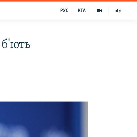
РУС
КТА
 б'ють