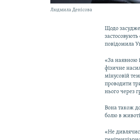
Людмила Денісова
Щодо засудже
застосовують 
повідомила У
«За наявною 
фізичне насил
мінусовій тем
проводити тр
нього через г
Вона також до
болю в животі
«Не дивлячись
пенітенціарн