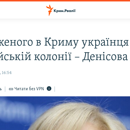
женого в Криму українця
йській колонії – Денісова
 16:54
ь
Читати без VPN