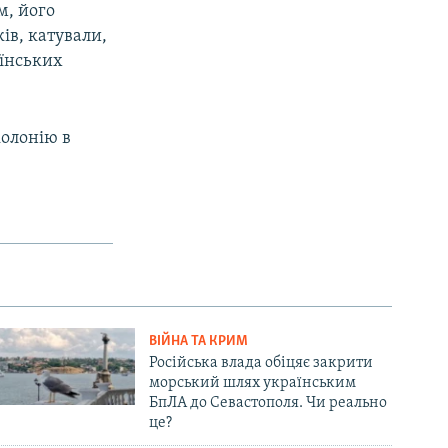
м, його
ів, катували,
аїнських
колонію в
ВІЙНА ТА КРИМ
Російська влада обіцяє закрити
морський шлях українським
БпЛА до Севастополя. Чи реально
це?