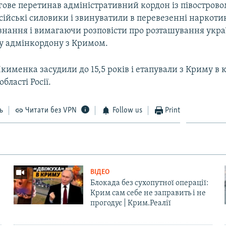
гове перетинав адміністративний кордон із півострово
ійські силовики і звинуватили в перевезенні наркотик
знання і вимагаючи розповісти про розташування укр
зу адмінкордону з Кримом.
именка засудили до 15,5 років і етапували з Криму в 
бласті Росії.
ь
Читати без VPN
Follow us
Print
ВІДЕО
Блокада без сухопутної операції:
Крим сам себе не заправить і не
прогодує | Крим.Реалії