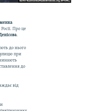
менка
Росії. Про це
Денісова
.
ють до нього
 вулицю при
починають
ставлення до
аждає від
ки
іввітчизнику.