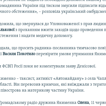
ромадянина України під тиском змусили підписати відм
чного обстеження», – розповіла український омбудсме
домила, що звернулася до Уповноваженої з прав людини
лькової
з проханням вжити заходів щодо проведення 
стеження і надати медичну допомогу.
одала, що просить радника-посланника тимчасово пов
ії
Василя Покотило
перевірити умови утримання Яким
ФСВП Росії поки не коментували заяву Денісової.
именко – таксист, активіст «Автомайдану» з села Чап
бласті. Він перевозив кримчан, які виїжджали з терито
 півострова на материкову частину України.
 Громадському радіо дружина Якименка
Олена
, 11 черв