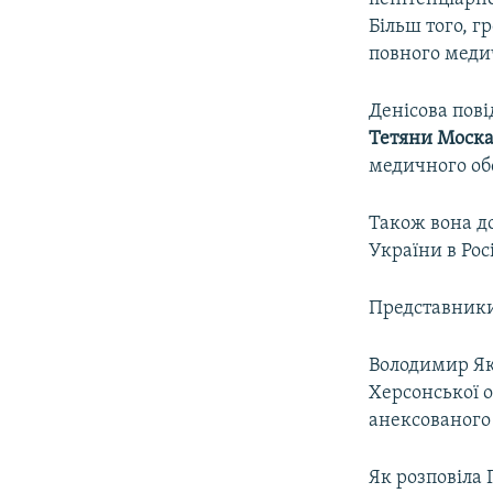
Більш того, г
повного меди
Денісова пові
Тетяни Моска
медичного об
Також вона д
України в Рос
Представники 
Володимир Як
Херсонської о
анексованого
Як розповіла