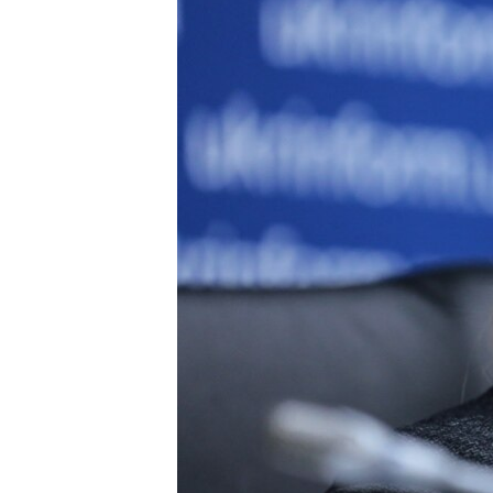
ВІДЕОУРОКИ «ELIFBE»
СВІДЧЕННЯ ОКУПАЦІЇ
УКРАЇНСЬКА ПРОБЛЕМА КРИМУ
ІНФОГРАФІКА