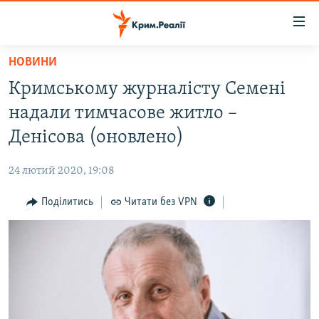
Доступність
посилання
Перейти
НОВИНИ
до
НОВИНИ
Кримському журналісту Семені
основного
ВОДА.КРИМ
матеріалу
надали тимчасове житло –
ВІДЕО ТА ФОТО
Перейти
Денісова (оновлено)
до
ПОЛІТИКА
основної
24 лютий 2020, 19:08
БЛОГИ
навігації
Перейти
Поділитись
Читати без VPN
ПОГЛЯД
до
ІНТЕРВ'Ю
пошуку
ВСЕ ЗА ДЕНЬ
СПЕЦПРОЕКТИ
ЯК ОБІЙТИ БЛОКУВАННЯ
ДЕПОРТАЦІЯ