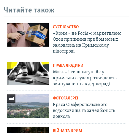
Читайте також
СУСПІЛЬСТВО
«Крим – не Росія»: маркетплейс
Ozon припинив прийом нових
замовлень на Кримському
півострові
ПРАВА ЛЮДИНИ
Мить – і ти шпигун. Як у
кримських судах розглядають
звинувачення в держзраді
ФОТОГАЛЕРЕЇ
Краса Сімферопольського
водосховища та занедбаність
довкола
ВІЙНА ТА КРИМ