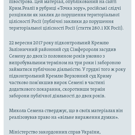
півострова. Цей матеріал, опублікований на сайті
Крим.Реалії в рубриці «Точка зору», російські слідчі
розцінили як заклик до порушення територіальної
цілісності Росії (публічні заклики до порушення
територіальної цілісності Росії (стаття 280.1 КК Росії).
22 вересня 2017 року підконтрольний Кремлю
Залізничний районний суд Сімферороля засудив
Семену до двох із половиною років умовно з
випробувальним терміном на три роки і забороною
займатися публічною діяльністю. У грудні того ж року
підконтрольний Кремлю Верховний суд Криму
частково пом'якшив вирок Семені в частині
додаткового покарання, скоротивши термін
заборони публічної діяльності до двох років.
Микола Семена стверджує, що в своїх матеріалах він
реалізовував право на «вільне вираження думки».
Міністерство закордонних справ України,