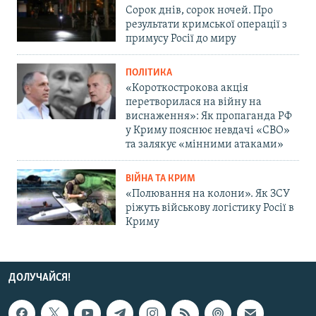
Сорок днів, сорок ночей. Про
результати кримської операції з
примусу Росії до миру
ПОЛІТИКА
«Короткострокова акція
перетворилася на війну на
виснаження»: Як пропаганда РФ
у Криму пояснює невдачі «СВО»
та залякує «мінними атаками»
ВІЙНА ТА КРИМ
«Полювання на колони». Як ЗСУ
ріжуть військову логістику Росії в
Криму
ДОЛУЧАЙСЯ!