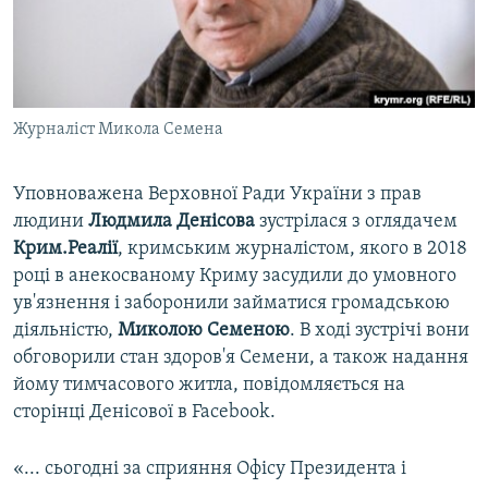
ВІДЕОУРОКИ «ELIFBE»
Русский
СВІДЧЕННЯ ОКУПАЦІЇ
Qırımtatar
УКРАЇНСЬКА ПРОБЛЕМА КРИМУ
Журналіст Микола Семена
ДОЛУЧАЙСЯ!
ІНФОГРАФІКА
Уповноважена Верховної Ради України з прав
людини
Людмила Денісова
зустрілася з оглядачем
Усі сайти RFE/RL
Крим.Реалії
, кримським журналістом, якого в 2018
році в анекосваному Криму засудили до умовного
ув'язнення і заборонили займатися громадською
діяльністю,
Миколою Семеною
. В ході зустрічі вони
обговорили стан здоров'я Семени, а також надання
йому тимчасового житла, повідомляється на
сторінці Денісової в Facebook.
«... сьогодні за сприяння Офісу Президента і