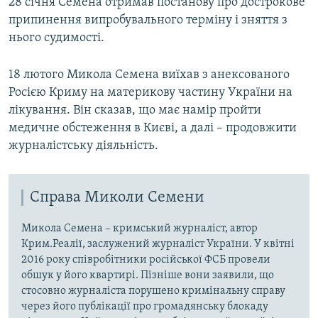
28 січня Семена отримав постанову про дострокове
припинення випробувального терміну і зняття з
нього судимості.
18 лютого Микола Семена виїхав з анексованого
Росією Криму на материкову частину України на
лікування. Він сказав, що має намір пройти
медичне обстеження в Києві, а далі – продовжити
журналістську діяльність.
Справа Миколи Семени
Микола Семена – кримський журналіст, автор
Крим.Реалії, заслужений журналіст України. У квітні
2016 року співробітники російської ФСБ провели
обшук у його квартирі. Пізніше вони заявили, що
стосовно журналіста порушено кримінальну справу
через його публікації про громадянську блокаду