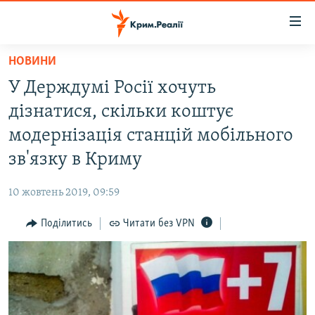
Доступність
посилання
Перейти
НОВИНИ
до
НОВИНИ
У Держдумі Росії хочуть
основного
ВОДА.КРИМ
матеріалу
дізнатися, скільки коштує
ВІДЕО ТА ФОТО
Перейти
модернізація станцій мобільного
до
ПОЛІТИКА
зв'язку в Криму
основної
БЛОГИ
навігації
10 жовтень 2019, 09:59
Перейти
ПОГЛЯД
до
Поділитись
Читати без VPN
ІНТЕРВ'Ю
пошуку
ВСЕ ЗА ДЕНЬ
СПЕЦПРОЕКТИ
ЯК ОБІЙТИ БЛОКУВАННЯ
ДЕПОРТАЦІЯ