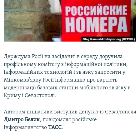
ВІДЕОУРОКИ «ELIFBE»
Русский
СВІДЧЕННЯ ОКУПАЦІЇ
Qırımtatar
УКРАЇНСЬКА ПРОБЛЕМА КРИМУ
ДОЛУЧАЙСЯ!
ІНФОГРАФІКА
Держдума Росії на засіданні в середу доручила
профільному комітету з інформаційної політики,
Усі сайти RFE/RL
інформаційних технологій і зв'язку запросити у
Мінкомзв'язку Росії інформацію про вартість
модернізації базових станцій мобільного зв'язку в
Криму і Севастополі.
Автором ініціативи виступив депутат із Севастополя
Дмитро
Бєлик
, повідомляє російське
інформагентство
ТАСС
.