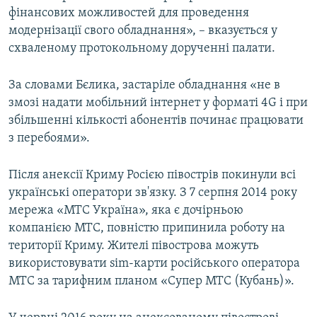
фінансових можливостей для проведення
модернізації свого обладнання», – вказується у
схваленому протокольному дорученні палати.
За словами Бєлика, застаріле обладнання «не в
змозі надати мобільний інтернет у форматі 4G і при
збільшенні кількості абонентів починає працювати
з перебоями».
Після анексії Криму Росією півострів покинули всі
українські оператори зв'язку. З 7 серпня 2014 року
мережа «МТС Україна», яка є дочірньою
компанією МТС, повністю припинила роботу на
території Криму. Жителі півострова можуть
використовувати sim-карти російського оператора
МТС за тарифним планом «Супер МТС (Кубань)».