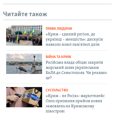
Читайте також
ПРАВА ЛЮДИНИ
«Крим – єдиний регіон, де
українці – меншість»: дискусія
навколо нової пам'ятної дати
ВІЙНА ТА КРИМ
Російська влада обіцяє закрити
морський шлях українським
БпЛА до Севастополя. Чи реально
це?
СУСПІЛЬСТВО
«Крим – не Росія»: маркетплейс
Ozon припинив прийом нових
замовлень на Кримському
півострові