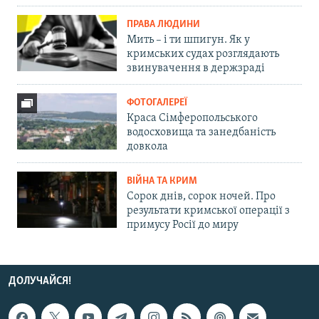
ПРАВА ЛЮДИНИ
Мить – і ти шпигун. Як у
кримських судах розглядають
звинувачення в держзраді
ФОТОГАЛЕРЕЇ
Краса Сімферопольського
водосховища та занедбаність
довкола
ВІЙНА ТА КРИМ
Сорок днів, сорок ночей. Про
результати кримської операції з
примусу Росії до миру
ДОЛУЧАЙСЯ!