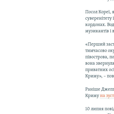
Посол Кореї, 
суверенітету 
кордонах. Во
музикантів і 
«Перший засту
тимчасово ок
півострова, п
вона звернула
приватних осі
Криму», – по
Раніше Джепп
Криму
на зус
10 липня пов