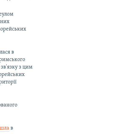
Сеулом
аних
корейських
лася в
Кримського
зв'язку з цим
корейських
риторії
ованого
йшла
в