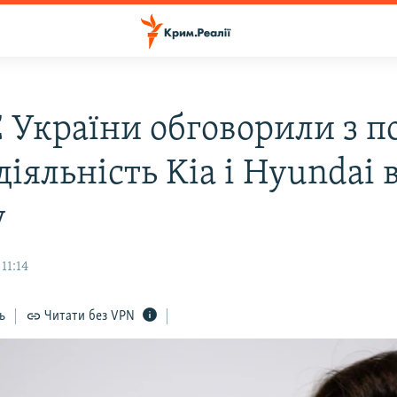
 України обговорили з п
діяльність Kia і Hyundai 
у
11:14
ь
Читати без VPN