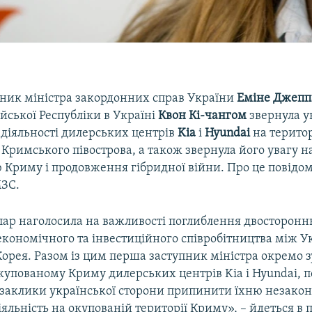
ник міністра закордонних справ України
Еміне Джепп
йської Республіки в Україні
Квон Кі-чангом
звернула у
діяльності дилерських центрів
Kia
і
Hyundai
на територ
Кримського півострова, а також звернула його увагу н
ю Криму і продовження гібридної війни. Про це повідо
ЗС.
ар наголосила на важливості поглиблення двосторонн
економічного та інвестиційного співробітництва між У
Корея. Разом із цим перша заступник міністра окремо 
окупованому Криму дилерських центрів Kia і Hyundai, 
 заклики української сторони припинити їхню незако
яльність на окупованій території Криму», – йдеться в 