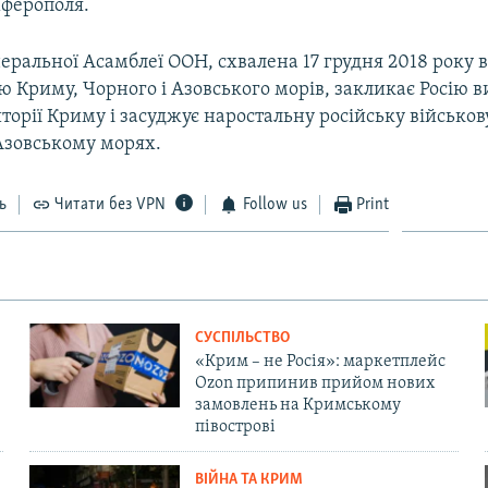
ферополя.
еральної Асамблеї ООН, схвалена 17 грудня 2018 року в 
ю Криму, Чорного і Азовського морів, закликає Росію в
иторії Криму і засуджує наростальну російську військов
Азовському морях.
ь
Читати без VPN
Follow us
Print
СУСПІЛЬСТВО
«Крим – не Росія»: маркетплейс
Ozon припинив прийом нових
замовлень на Кримському
півострові
ВІЙНА ТА КРИМ