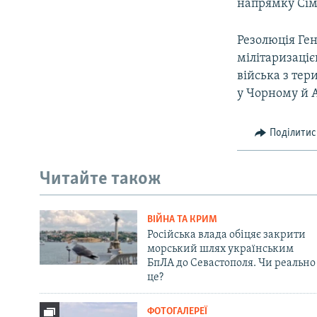
напрямку Сім
Резолюція Ген
мілітаризаціє
війська з тер
у Чорному й 
Поділитис
Читайте також
ВІЙНА ТА КРИМ
Російська влада обіцяє закрити
морський шлях українським
БпЛА до Севастополя. Чи реально
це?
ФОТОГАЛЕРЕЇ