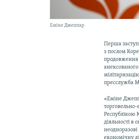
Еміне Джеппар
Перша заступ
з послом Коре
продовження 
анексованого 
мілітаризаці
пресслужба М
«Еміне Джепп
торговельно-
Республікою 
діяльності в 
неодноразові
економічну ді