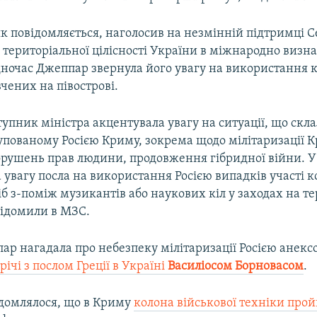
як повідомляється, наголосив на незмінній підтримці 
і територіальної цілісності України в міжнародно визн
дночас Джеппар звернула його увагу на використання 
вчених на півострові.
пник міністра акцентувала увагу на ситуації, що скла
упованому Росією Криму, зокрема щодо мілітаризації 
орушень прав людини, продовження гібридної війни. У 
 увагу посла на використання Росією випадків участі 
б з-поміж музикантів або наукових кіл у заходах на те
відомили в МЗС.
ар нагадала про небезпеку мілітаризації Росією анекс
трічі з послом Греції в Україні
Василіосом Борновасом
.
ідомлялося, що в Криму
колона військової техніки про