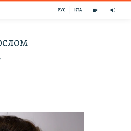
РУС
КТА
ослом
в