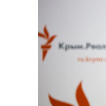
ВІДЕОУРОКИ «ELIFBE»
СВІДЧЕННЯ ОКУПАЦІЇ
УКРАЇНСЬКА ПРОБЛЕМА КРИМУ
ІНФОГРАФІКА