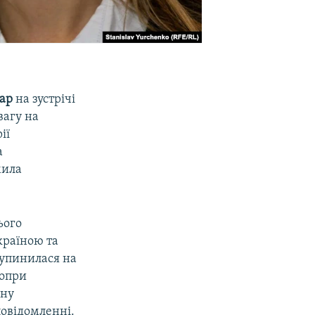
ар
на зустрічі
вагу на
ії
а
мила
ього
країною та
зупинилася на
попри
нну
повідомленні.