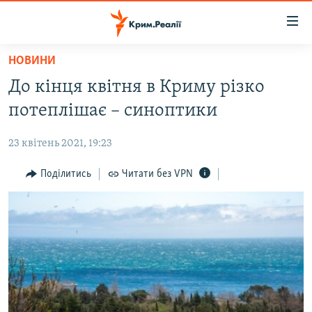
Доступність
посилання
Перейти
НОВИНИ
до
НОВИНИ
До кінця квітня в Криму різко
основного
ВОДА.КРИМ
матеріалу
потеплішає – синоптики
ВІДЕО ТА ФОТО
Перейти
до
23 квітень 2021, 19:23
ПОЛІТИКА
основної
БЛОГИ
Поділитись
Читати без VPN
навігації
Перейти
ПОГЛЯД
до
ІНТЕРВ'Ю
пошуку
ВСЕ ЗА ДЕНЬ
СПЕЦПРОЕКТИ
ЯК ОБІЙТИ БЛОКУВАННЯ
ДЕПОРТАЦІЯ