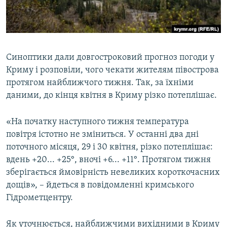
ВІДЕОУРОКИ «ELIFBE»
Русский
СВІДЧЕННЯ ОКУПАЦІЇ
Qırımtatar
УКРАЇНСЬКА ПРОБЛЕМА КРИМУ
Синоптики дали довгостроковий прогноз погоди у
ДОЛУЧАЙСЯ!
ІНФОГРАФІКА
Криму і розповіли, чого чекати жителям півострова
протягом найближчого тижня. Так, за їхніми
даними, до кінця квітня в Криму різко потеплішає.
Усі сайти RFE/RL
«На початку наступного тижня температура
повітря істотно не зміниться. У останні два дні
поточного місяця, 29 і 30 квітня, різко потеплішає:
вдень +20... +25°, вночі +6... +11°. Протягом тижня
зберігається ймовірність невеликих короткочасних
дощів», – йдеться в повідомленні кримського
Гідрометцентру.
Як уточнюється, найближчими вихідними в Криму