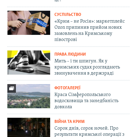
це?
СУСПІЛЬСТВО
«Крим – не Росія»: маркетплейс
Ozon припинив прийом нових
замовлень на Кримському
півострові
ПРАВА ЛЮДИНИ
Мить – і ти шпигун. Як у
кримських судах розглядають
звинувачення в держзраді
ФОТОГАЛЕРЕЇ
Краса Сімферопольського
водосховища та занедбаність
довкола
ВІЙНА ТА КРИМ
Сорок днів, сорок ночей. Про
результати кримської операції з