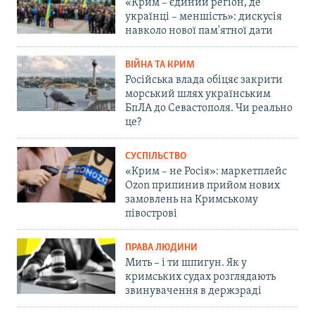
«Крим – єдиний регіон, де
українці – меншість»: дискусія
навколо нової пам'ятної дати
ВІЙНА ТА КРИМ
Російська влада обіцяє закрити
морський шлях українським
БпЛА до Севастополя. Чи реально
це?
СУСПІЛЬСТВО
«Крим – не Росія»: маркетплейс
Ozon припинив прийом нових
замовлень на Кримському
півострові
ПРАВА ЛЮДИНИ
Мить – і ти шпигун. Як у
кримських судах розглядають
звинувачення в держзраді