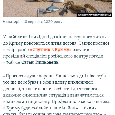
ВІДЕОУРОКИ «ELIFBE»
Русский
СВІДЧЕННЯ ОКУПАЦІЇ
Qırımtatar
Євпаторія, 18 вересня 2020 року
УКРАЇНСЬКА ПРОБЛЕМА КРИМУ
ДОЛУЧАЙСЯ!
ІНФОГРАФІКА
У найближчі вихідні і до кінця наступного тижня
до Криму повернеться літня погода. Такий прогноз
в ефірі радіо
«Спутник в Крыму»
озвучив
Усі сайти RFE/RL
провідний спеціаліст російського центру погоди
«Фобос»
Євген Тишковець
.
«Прогнози дуже хороші. Якщо сьогодні півострів
усе ще перебуває в зоні впливу циклонічної
депресії, то починаючи з суботи і до четверга
включно синоптична ситуація визначатиметься
впливом антициклону. Професійною мовою погода
в Криму буде «мільйон на мільйон» – ніяких
опадів, багато сонця, чудове температурне тло», –