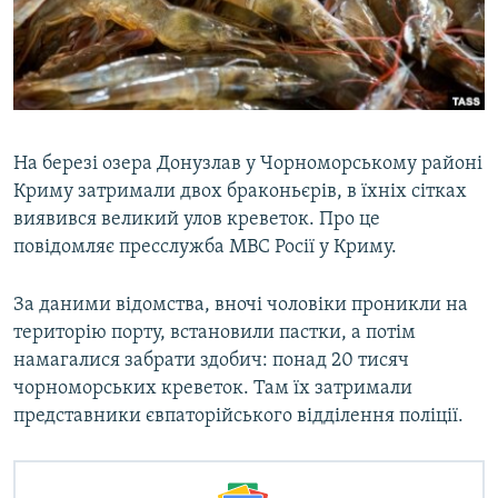
ВІДЕОУРОКИ «ELIFBE»
Русский
СВІДЧЕННЯ ОКУПАЦІЇ
Qırımtatar
УКРАЇНСЬКА ПРОБЛЕМА КРИМУ
ДОЛУЧАЙСЯ!
ІНФОГРАФІКА
На березі озера Донузлав у Чорноморському районі
Криму затримали двох браконьєрів, в їхніх сітках
виявився великий улов креветок. Про це
Усі сайти RFE/RL
повідомляє пресслужба МВС Росії у Криму.
За даними відомства, вночі чоловіки проникли на
територію порту, встановили пастки, а потім
намагалися забрати здобич: понад 20 тисяч
чорноморських креветок. Там їх затримали
представники євпаторійського відділення поліції.