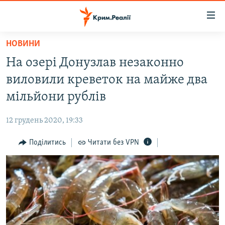
Доступність
посилання
Перейти
НОВИНИ
до
НОВИНИ
На озері Донузлав незаконно
основного
ВОДА.КРИМ
матеріалу
виловили креветок на майже два
ВІДЕО ТА ФОТО
Перейти
мільйони рублів
до
ПОЛІТИКА
основної
12 грудень 2020, 19:33
БЛОГИ
навігації
Перейти
Поділитись
Читати без VPN
ПОГЛЯД
до
ІНТЕРВ'Ю
пошуку
ВСЕ ЗА ДЕНЬ
СПЕЦПРОЕКТИ
ЯК ОБІЙТИ БЛОКУВАННЯ
ДЕПОРТАЦІЯ