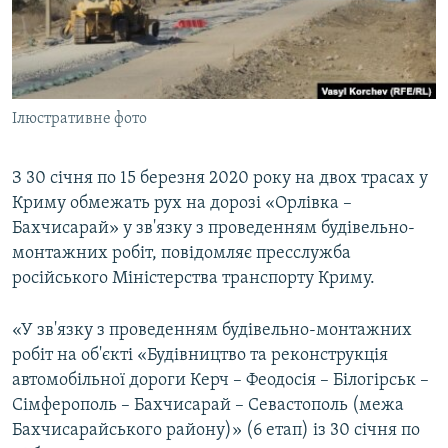
ВІДЕОУРОКИ «ELIFBE»
Русский
СВІДЧЕННЯ ОКУПАЦІЇ
Qırımtatar
УКРАЇНСЬКА ПРОБЛЕМА КРИМУ
Ілюстративне фото
ДОЛУЧАЙСЯ!
ІНФОГРАФІКА
З 30 січня по 15 березня 2020 року на двох трасах у
Криму обмежать рух на дорозі «Орлівка –
Усі сайти RFE/RL
Бахчисарай» у зв'язку з проведенням будівельно-
монтажних робіт, повідомляє пресслужба
російського Міністерства транспорту Криму.
«У зв'язку з проведенням будівельно-монтажних
робіт на об'єкті «Будівництво та реконструкція
автомобільної дороги Керч – Феодосія – Білогірськ –
Сімферополь – Бахчисарай – Севастополь (межа
Бахчисарайського району)» (6 етап) із 30 січня по