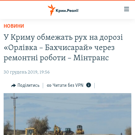
Доступність
посилання
Перейти
НОВИНИ
до
НОВИНИ
У Криму обмежать рух на дорозі
основного
ВОДА.КРИМ
матеріалу
«Орлівка – Бахчисарай» через
ВІДЕО ТА ФОТО
Перейти
ремонтні роботи – Мінтранс
до
ПОЛІТИКА
основної
30 грудень 2019, 19:56
БЛОГИ
навігації
Перейти
Поділитись
Читати без VPN
ПОГЛЯД
до
ІНТЕРВ'Ю
пошуку
ВСЕ ЗА ДЕНЬ
СПЕЦПРОЕКТИ
ЯК ОБІЙТИ БЛОКУВАННЯ
ДЕПОРТАЦІЯ