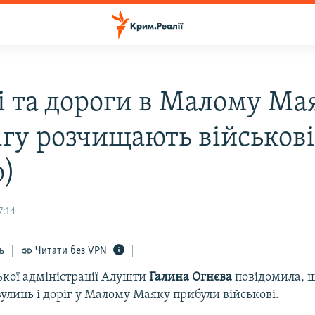
і та дороги в Малому Ма
ігу розчищають військов
о)
7:14
ь
Читати без VPN
ької адміністрації Алушти
Галина Огнєва
повідомила, щ
лиць і доріг у Малому Маяку прибули військові.