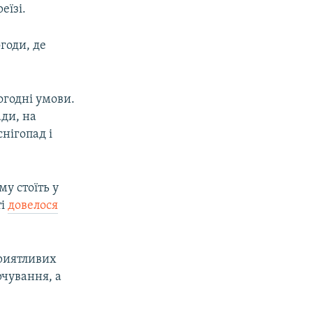
еїзі.
годи, де
огодні умови.
ади, на
нігопад і
у стоїть у
ті
довелося
приятливих
рчування, а