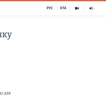
РУС
КТА
яку
і
о для