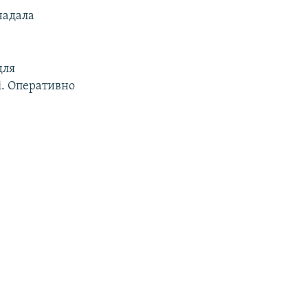
надала
для
і. Оперативно