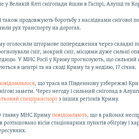
 у Великій Ялті снігопади йшли в Гаспрі, Алупці та Кор
 також продовжують боротьбу з наслідками снігової по
нили рух транспорту на дорогах.
му оголосили штормове попередження через складні п
гнозували сніг, мокрий сніг, місцями дуже сильні оп
едицю. У МНС Росії у Криму прогнозують, що сильний с
ються в центрі та на сході Криму та у неділю, 17 січня.
повідомлялося
, що траса на Південному узбережжі Крим
снігові замети. Через негоду і сильний снігопад в Алуш
атковий спецтранспорт
з інших регіонів Криму.
у главку МНС Криму
повідомляють
, що в районах нес
 розташовано вісім стаціонарних пунктів обігріву і ха
ересувних.