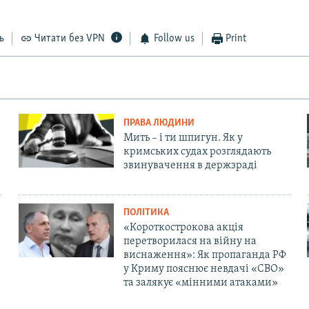
ь
Читати без VPN
Follow us
Print
ПРАВА ЛЮДИНИ
Мить – і ти шпигун. Як у
кримських судах розглядають
звинувачення в держзраді
ПОЛІТИКА
«Короткострокова акція
перетворилася на війну на
виснаження»: Як пропаганда РФ
у Криму пояснює невдачі «СВО»
та залякує «мінними атаками»