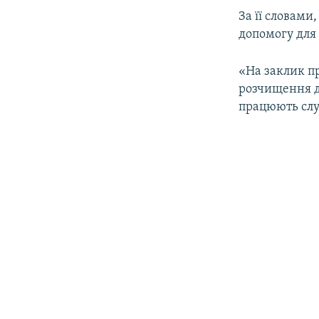
ВІДЕОУРОКИ «ELIFBE»
За її словами
СВІДЧЕННЯ ОКУПАЦІЇ
допомогу для «
УКРАЇНСЬКА ПРОБЛЕМА КРИМУ
«На заклик пр
ІНФОГРАФІКА
розчищення д
працюють служ