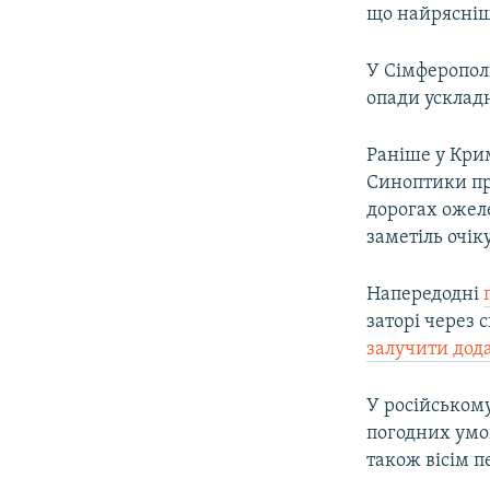
що найрясніше
У Сімферополі
опади усклад
Раніше у Кри
Синоптики про
дорогах ожел
заметіль очіку
Напередодні
заторі через 
залучити дод
У російськом
погодних умов
також вісім п