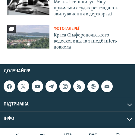
Мить – і ти шпигун. Як у
кримських судах розглядають
звинувачення в держзраді
ФОТОГАЛЕРЕЇ
Краса Сімферопольського
водосховища та занедбаність
довкола
ДОЛУЧАЙСЯ!
ПІДТРИМКА
ІНФО
© Крим.Реалії, 2026 | Усі права застережено.