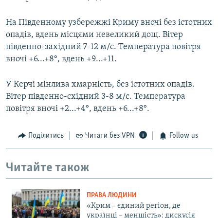
На Південному узбережжі Криму вночі без істотних
опадів, вдень місцями невеликий дощ. Вітер
південно-західний 7-12 м/с. Температура повітря
вночі +6...+8°, вдень +9...+11.
У Керчі мінлива хмарність, без істотних опадів.
Вітер південно-східний 3-8 м/с. Температура
повітря вночі +2...+4°, вдень +6...+8°.
Поділитись
Читати без VPN
Follow us
Читайте також
ПРАВА ЛЮДИНИ
«Крим – єдиний регіон, де
українці – меншість»: дискусія