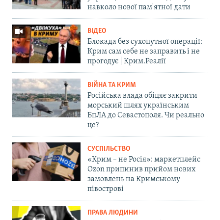
навколо нової пам'ятної дати
ВІДЕО
Блокада без сухопутної операції:
Крим сам себе не заправить і не
прогодує | Крим.Реалії
ВІЙНА ТА КРИМ
Російська влада обіцяє закрити
морський шлях українським
БпЛА до Севастополя. Чи реально
це?
СУСПІЛЬСТВО
«Крим – не Росія»: маркетплейс
Ozon припинив прийом нових
замовлень на Кримському
півострові
ПРАВА ЛЮДИНИ