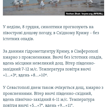
ВІДЕОУРОКИ «ELIFBE»
Русский
СВІДЧЕННЯ ОКУПАЦІЇ
Qırımtatar
УКРАЇНСЬКА ПРОБЛЕМА КРИМУ
У неділю, 8 грудня, синоптики прогнозують на
ДОЛУЧАЙСЯ!
ІНФОГРАФІКА
півострові дощову погоду, в Східному Криму – без
істотних опадів.
За даними гідрометцентру Криму, в Сімферополі
Усі сайти RFE/RL
хмарно з проясненнями. Вночі без істотних опадів,
вдень місцями невеликий дощ. Вітер південно-
західний 7-12 м/с. Температура повітря вночі
+1...+3º, вдень +8...+10º.
У Севастополі днем також очікується дощ, хмарно з
проясненнями. Вітер вночі південно-східний,
вдень північно-західний 6-11 м/с. Температура
повітря вночі +5...+7°, вдень +9...+11°.