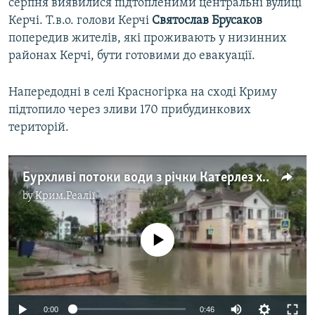
серпня виявилися підтопленими центральні вулиці
o
l
Керчі. Т.в.о. голови Керчі
Святослав Брусаков
u
i
попередив жителів, які проживають у низинних
s
d
районах Керчі, бути готовими до евакуації.
s
e
l
Напередодні в селі Красногірка на сході Криму
i
підтопило через зливи 170 прибудинкових
d
територій.
e
Бурхливі потоки води з річки Катерлез хлинули в бік Керчі (відео)
by
Крим.Реалії
No media source currently available
Auto
0:00
0:46