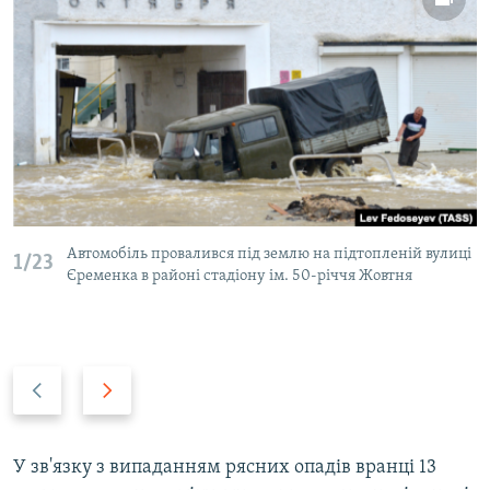
Автомобіль провалився під землю на підтопленій вулиці
1/23
Єременка в районі стадіону ім. 50-річчя Жовтня
P
N
r
e
e
x
v
t
У зв'язку з випаданням рясних опадів вранці 13
i
s