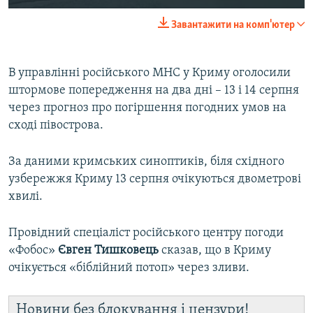
240p
Завантажити на комп'ютер
360p
Auto
240p
360p
480p
480p
В управлінні російського МНС у Криму оголосили
штормове попередження на два дні – 13 і 14 серпня
720p
720p
1080p
через прогноз про погіршення погодних умов на
1080p
сході півострова.
За даними кримських синоптиків, біля східного
узбережжя Криму 13 серпня очікуються двометрові
хвилі.
Провідний спеціаліст російського центру погоди
«Фобос»
Євген Тишковець
сказав, що в Криму
очікується «біблійний потоп» через зливи.
Новини без блокування і цензури!