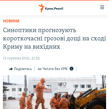
Доступність
посилання
Перейти
НОВИНИ
до
НОВИНИ
Синоптики прогнозують
основного
ВОДА.КРИМ
матеріалу
короткочасні грозові дощі на сході
ВІДЕО ТА ФОТО
Перейти
Криму на вихідних
до
ПОЛІТИКА
основної
13 серпень 2021, 21:22
БЛОГИ
навігації
Перейти
Поділитись
Читати без VPN
ПОГЛЯД
до
ІНТЕРВ'Ю
пошуку
ВСЕ ЗА ДЕНЬ
СПЕЦПРОЕКТИ
ЯК ОБІЙТИ БЛОКУВАННЯ
ДЕПОРТАЦІЯ