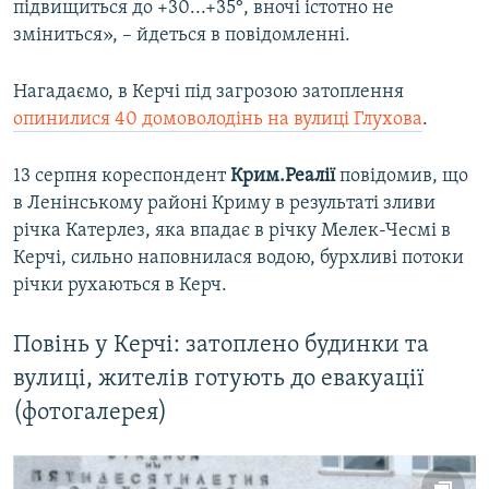
підвищиться до +30...+35°, вночі істотно не
зміниться», – йдеться в повідомленні.
Нагадаємо, в Керчі під загрозою затоплення
опинилися 40 домоволодінь на вулиці Глухова
.
13 серпня кореспондент
Крим.Реалії
повідомив, що
в Ленінському районі Криму в результаті зливи
річка Катерлез, яка впадає в річку Мелек-Чесмі в
Керчі, сильно наповнилася водою, бурхливі потоки
річки рухаються в Керч.
Повінь у Керчі: затоплено будинки та
вулиці, жителів готують до евакуації
(фотогалерея)