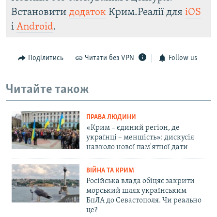
Встановити
додаток
Крим.Реалії для
iOS
і
Android
.
Поділитись
Читати без VPN
Follow us
Читайте також
ПРАВА ЛЮДИНИ
«Крим – єдиний регіон, де
українці – меншість»: дискусія
навколо нової пам'ятної дати
ВІЙНА ТА КРИМ
Російська влада обіцяє закрити
морський шлях українським
БпЛА до Севастополя. Чи реально
це?