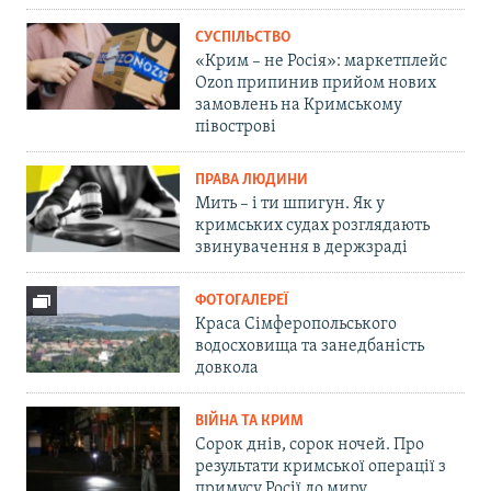
СУСПІЛЬСТВО
«Крим – не Росія»: маркетплейс
Ozon припинив прийом нових
замовлень на Кримському
півострові
ПРАВА ЛЮДИНИ
Мить – і ти шпигун. Як у
кримських судах розглядають
звинувачення в держзраді
ФОТОГАЛЕРЕЇ
Краса Сімферопольського
водосховища та занедбаність
довкола
ВІЙНА ТА КРИМ
Сорок днів, сорок ночей. Про
результати кримської операції з
примусу Росії до миру