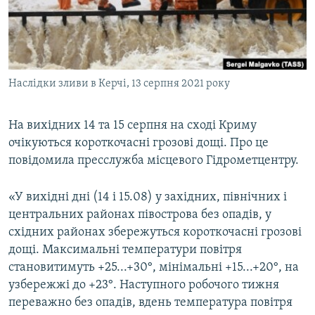
ВІДЕОУРОКИ «ELIFBE»
Русский
СВІДЧЕННЯ ОКУПАЦІЇ
Qırımtatar
УКРАЇНСЬКА ПРОБЛЕМА КРИМУ
Наслідки зливи в Керчі, 13 серпня 2021 року
ДОЛУЧАЙСЯ!
ІНФОГРАФІКА
На вихідних 14 та 15 серпня на сході Криму
очікуються короткочасні грозові дощі. Про це
Усі сайти RFE/RL
повідомила пресслужба місцевого Гідрометцентру.
«У вихідні дні (14 і 15.08) у західних, північних і
центральних районах півострова без опадів, у
східних районах збережуться короткочасні грозові
дощі. Максимальні температури повітря
становитимуть +25...+30°, мінімальні +15...+20°, на
узбережжі до +23°. Наступного робочого тижня
переважно без опадів, вдень температура повітря