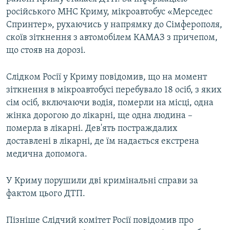
o
l
російського МНС Криму, мікроавтобус «Мерседес
u
i
Спринтер», рухаючись у напрямку до Сімферополя,
s
d
скоїв зіткнення з автомобілем КАМАЗ з причепом,
s
e
що стояв на дорозі.
l
i
Слідком Росії у Криму повідомив, що на момент
d
зіткнення в мікроавтобусі перебувало 18 осіб, з яких
e
сім осіб, включаючи водія, померли на місці, одна
жінка дорогою до лікарні, ще одна людина –
померла в лікарні. Дев'ять постраждалих
доставлені в лікарні, де їм надається екстрена
медична допомога.
У Криму порушили дві кримінальні справи за
фактом цього ДТП.
Пізніше Слідчий комітет Росії повідомив про