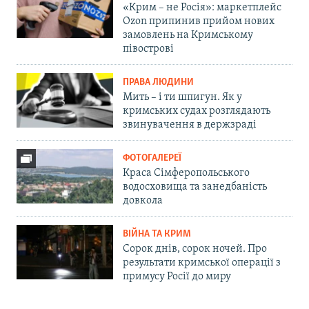
«Крим – не Росія»: маркетплейс
Ozon припинив прийом нових
замовлень на Кримському
півострові
ПРАВА ЛЮДИНИ
Мить – і ти шпигун. Як у
кримських судах розглядають
звинувачення в держзраді
ФОТОГАЛЕРЕЇ
Краса Сімферопольського
водосховища та занедбаність
довкола
ВІЙНА ТА КРИМ
Сорок днів, сорок ночей. Про
результати кримської операції з
примусу Росії до миру