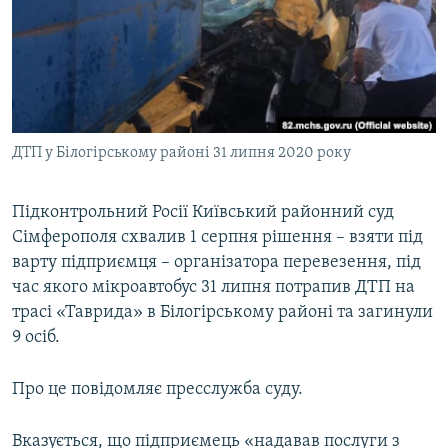
ВІДЕОУРОКИ «ELIFBE»
Русский
СВІДЧЕННЯ ОКУПАЦІЇ
Qırımtatar
УКРАЇНСЬКА ПРОБЛЕМА КРИМУ
ДОЛУЧАЙСЯ!
ІНФОГРАФІКА
ДТП у Білогірському районі 31 липня 2020 року
Підконтрольний Росії Київський районний суд
Усі сайти RFE/RL
Сімферополя схвалив 1 серпня рішення – взяти під
варту підприємця – організатора перевезення, під
час якого мікроавтобус 31 липня потрапив ДТП на
трасі «Таврида» в Білогірському районі та загинули
9 осіб.
Про це повідомляє пресслужба суду.
Вказується, що підприємець «надавав послуги з