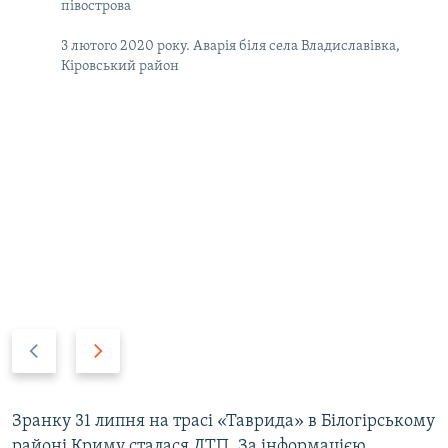
півострова
3 лютого 2020 року. Аварія біля села Владиславівка,
Кіровський район
P
N
r
e
e
x
v
t
Зранку 31 липня на трасі «Таврида» в Білогірському
i
s
районі Криму сталася ДТП. За інформацією