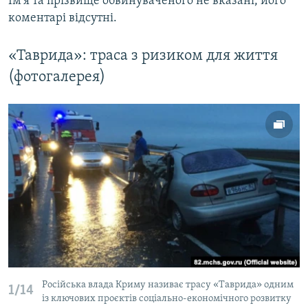
Ім'я та прізвище обвинуваченого не вказані, його
коментарі відсутні.
«Таврида»: траса з ризиком для життя
(фотогалерея)
Російська влада Криму називає трасу «Таврида» одним
1/14
із ключових проєктів соціально-економічного розвитку