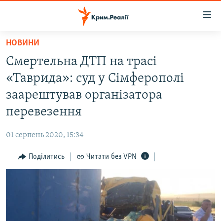
Доступність
посилання
Перейти
НОВИНИ
до
НОВИНИ
Смертельна ДТП на трасі
основного
ВОДА.КРИМ
матеріалу
«Таврида»: суд у Сімферополі
ВІДЕО ТА ФОТО
Перейти
заарештував організатора
до
ПОЛІТИКА
перевезення
основної
БЛОГИ
навігації
01 серпень 2020, 15:34
Перейти
ПОГЛЯД
до
Поділитись
Читати без VPN
ІНТЕРВ'Ю
пошуку
ВСЕ ЗА ДЕНЬ
СПЕЦПРОЕКТИ
ЯК ОБІЙТИ БЛОКУВАННЯ
ДЕПОРТАЦІЯ