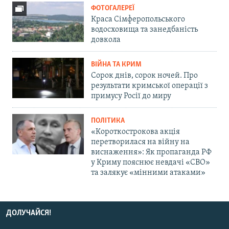
ФОТОГАЛЕРЕЇ
Краса Сімферопольського
водосховища та занедбаність
довкола
ВІЙНА ТА КРИМ
Сорок днів, сорок ночей. Про
результати кримської операції з
примусу Росії до миру
ПОЛІТИКА
«Короткострокова акція
перетворилася на війну на
виснаження»: Як пропаганда РФ
у Криму пояснює невдачі «СВО»
та залякує «мінними атаками»
ДОЛУЧАЙСЯ!