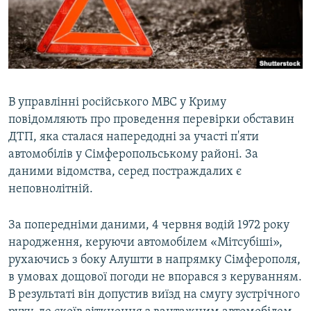
ВІДЕОУРОКИ «ELIFBE»
Русский
СВІДЧЕННЯ ОКУПАЦІЇ
Qırımtatar
УКРАЇНСЬКА ПРОБЛЕМА КРИМУ
ДОЛУЧАЙСЯ!
ІНФОГРАФІКА
В управлінні російського МВС у Криму
повідомляють про проведення перевірки обставин
ДТП, яка сталася напередодні за участі п'яти
Усі сайти RFE/RL
автомобілів у Сімферопольському районі. За
даними відомства, серед постраждалих є
неповнолітній.
За попередніми даними, 4 червня водій 1972 року
народження, керуючи автомобілем «Мітсубіші»,
рухаючись з боку Алушти в напрямку Сімферополя,
в умовах дощової погоди не впорався з керуванням.
В результаті він допустив виїзд на смугу зустрічного