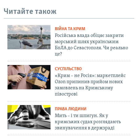
Читайте також
ВІЙНА ТА КРИМ
Російська влада обіцяє закрити
морський шлях українським
БпЛА до Севастополя. Чи реально
це?
СУСПІЛЬСТВО
«Крим – не Росія»: маркетплейс
Ozon припинив прийом нових
замовлень на Кримському
півострові
ПРАВА ЛЮДИНИ
Мить – і ти шпигун. Як у
кримських судах розглядають
звинувачення в держзраді