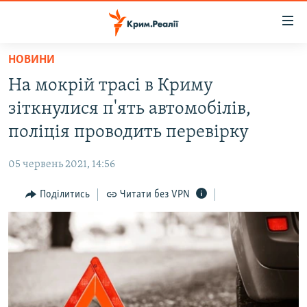
Доступність
посилання
Перейти
НОВИНИ
до
НОВИНИ
На мокрій трасі в Криму
основного
ВОДА.КРИМ
матеріалу
зіткнулися п'ять автомобілів,
ВІДЕО ТА ФОТО
Перейти
поліція проводить перевірку
до
ПОЛІТИКА
основної
05 червень 2021, 14:56
БЛОГИ
навігації
Перейти
Поділитись
Читати без VPN
ПОГЛЯД
до
ІНТЕРВ'Ю
пошуку
ВСЕ ЗА ДЕНЬ
СПЕЦПРОЕКТИ
ЯК ОБІЙТИ БЛОКУВАННЯ
ДЕПОРТАЦІЯ