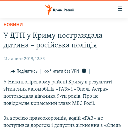
Доступність
посилання
Перейти
НОВИНИ
до
НОВИНИ
У ДТП у Криму постраждала
основного
ВОДА.КРИМ
матеріалу
дитина – російська поліція
ВІДЕО ТА ФОТО
Перейти
до
21 липень 2019, 12:53
ПОЛІТИКА
основної
БЛОГИ
Поділитись
Читати без VPN
навігації
Перейти
ПОГЛЯД
У Нижньогірському районі Криму в результаті
до
зіткнення автомобілів «ГАЗ» і «Опель Астра»
ІНТЕРВ'Ю
пошуку
постраждала дівчинка 9-ти років. Про це
ВСЕ ЗА ДЕНЬ
повідомляє кримський главк МВС Росії.
СПЕЦПРОЕКТИ
За версією правоохоронців, водій «ГАЗ» не
ЯК ОБІЙТИ БЛОКУВАННЯ
ДЕПОРТАЦІЯ
поступився дорогою і допустив зіткнення з «Опель