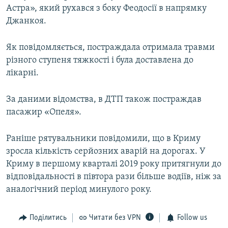
Астра», який рухався з боку Феодосії в напрямку
ВІДЕОУРОКИ «ELIFBE»
Русский
Джанкоя.
СВІДЧЕННЯ ОКУПАЦІЇ
Qırımtatar
УКРАЇНСЬКА ПРОБЛЕМА КРИМУ
Як повідомляється, постраждала отримала травми
різного ступеня тяжкості і була доставлена до
ДОЛУЧАЙСЯ!
ІНФОГРАФІКА
лікарні.
За даними відомства, в ДТП також постраждав
Усі сайти RFE/RL
пасажир «Опеля».
Раніше рятувальники повідомили, що в Криму
зросла кількість серйозних аварій на дорогах. У
Криму в першому кварталі 2019 року притягнули до
відповідальності в півтора рази більше водіїв, ніж за
аналогічний період минулого року.
Поділитись
Читати без VPN
Follow us