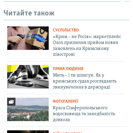
Читайте також
СУСПІЛЬСТВО
«Крим – не Росія»: маркетплейс
Ozon припинив прийом нових
замовлень на Кримському
півострові
ПРАВА ЛЮДИНИ
Мить – і ти шпигун. Як у
кримських судах розглядають
звинувачення в держзраді
ФОТОГАЛЕРЕЇ
Краса Сімферопольського
водосховища та занедбаність
довкола