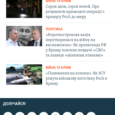
ВІЙНА ТА КРИМ
Сорок днів, сорок ночей. Про
результати кримської операції з
примусу Росії до миру
ПОЛІТИКА
«Короткострокова акція
перетворилася на війну на
виснаження»: Як пропаганда РФ
у Криму пояснює невдачі «СВО»
та залякує «мінними атаками»
ВІЙНА ТА КРИМ
«Полювання на колони». Як ЗСУ
ріжуть військову логістику Росії в
Криму
ДОЛУЧАЙСЯ!