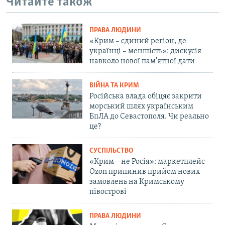
Читайте також
ПРАВА ЛЮДИНИ
«Крим – єдиний регіон, де
українці – меншість»: дискусія
навколо нової пам'ятної дати
ВІЙНА ТА КРИМ
Російська влада обіцяє закрити
морський шлях українським
БпЛА до Севастополя. Чи реально
це?
СУСПІЛЬСТВО
«Крим – не Росія»: маркетплейс
Ozon припинив прийом нових
замовлень на Кримському
півострові
ПРАВА ЛЮДИНИ