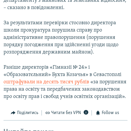
департаменту з майнових та земельних відносин»,
– сказано в повідомленні.
За результатами перевірки стосовно директора
школи прокуратура порушила справу про
адміністративне правопорушення (порушення
порядку погодження при здійсненні угоди щодо
розпорядження державним майном).
Раніше директорів «Гімназії № 24» і
«Образоватєльний» Бухта Козачья» в Севастополі
оштрафували на десять тисяч рублів
«за порушення
права на освіту та передбачених законодавством
про освіту прав і свобод учнів освітніх організацій».
Поділитись
Читати без VPN
Follow us