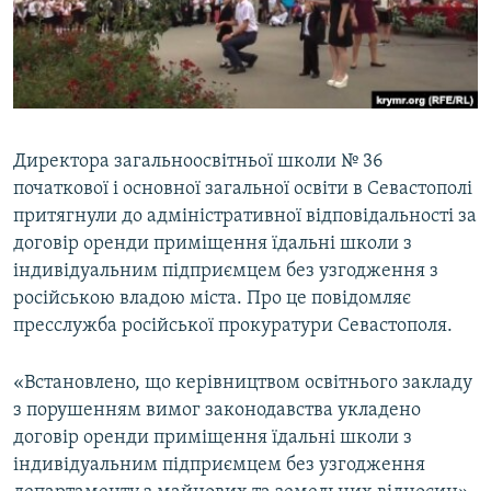
ВІДЕОУРОКИ «ELIFBE»
Русский
СВІДЧЕННЯ ОКУПАЦІЇ
Qırımtatar
УКРАЇНСЬКА ПРОБЛЕМА КРИМУ
ДОЛУЧАЙСЯ!
ІНФОГРАФІКА
Директора загальноосвітньої школи № 36
початкової і основної загальної освіти в Севастополі
притягнули до адміністративної відповідальності за
Усі сайти RFE/RL
договір оренди приміщення їдальні школи з
індивідуальним підприємцем без узгодження з
російською владою міста. Про це повідомляє
пресслужба російської прокуратури Севастополя.
«Встановлено, що керівництвом освітнього закладу
з порушенням вимог законодавства укладено
договір оренди приміщення їдальні школи з
індивідуальним підприємцем без узгодження