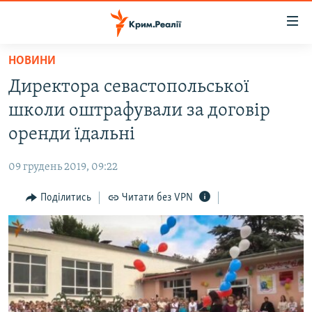
Доступність
посилання
Перейти
НОВИНИ
до
НОВИНИ
Директора севастопольської
основного
ВОДА.КРИМ
матеріалу
школи оштрафували за договір
ВІДЕО ТА ФОТО
Перейти
оренди їдальні
до
ПОЛІТИКА
основної
09 грудень 2019, 09:22
БЛОГИ
навігації
Перейти
Поділитись
Читати без VPN
ПОГЛЯД
до
ІНТЕРВ'Ю
пошуку
ВСЕ ЗА ДЕНЬ
СПЕЦПРОЕКТИ
ЯК ОБІЙТИ БЛОКУВАННЯ
ДЕПОРТАЦІЯ