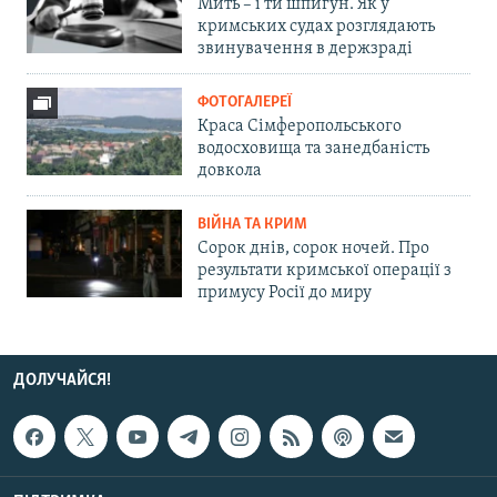
Мить – і ти шпигун. Як у
кримських судах розглядають
звинувачення в держзраді
ФОТОГАЛЕРЕЇ
Краса Сімферопольського
водосховища та занедбаність
довкола
ВІЙНА ТА КРИМ
Сорок днів, сорок ночей. Про
результати кримської операції з
примусу Росії до миру
ДОЛУЧАЙСЯ!