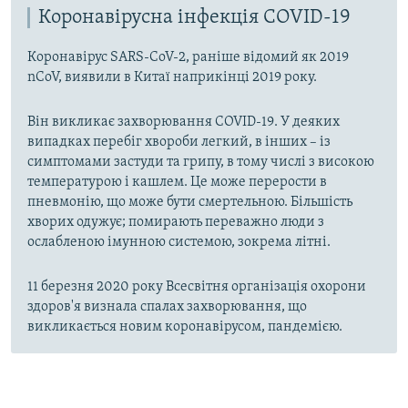
Коронавірусна інфекція COVID-19
Коронавірус SARS-CoV-2, раніше відомий як 2019
nCoV, виявили в Китаї наприкінці 2019 року.
Він викликає захворювання COVID-19. У деяких
випадках перебіг хвороби легкий, в інших – із
симптомами застуди та грипу, в тому числі з високою
температурою і кашлем. Це може перерости в
пневмонію, що може бути смертельною. Більшість
хворих одужує; помирають переважно люди з
ослабленою імунною системою, зокрема літні.
11 березня 2020 року Всесвітня організація охорони
здоров'я визнала спалах захворювання, що
викликається новим коронавірусом, пандемією.