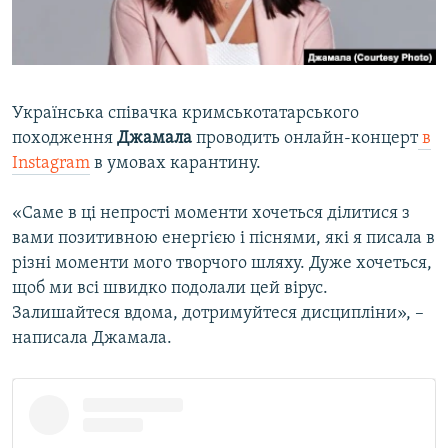
ВІДЕОУРОКИ «ELIFBE»
Русский
СВІДЧЕННЯ ОКУПАЦІЇ
Qırımtatar
УКРАЇНСЬКА ПРОБЛЕМА КРИМУ
Українська співачка кримськотатарського
ДОЛУЧАЙСЯ!
ІНФОГРАФІКА
походження
Джамала
проводить онлайн-концерт
в
Instagram
в умовах карантину.
⠀
«Саме в ці непрості моменти хочеться ділитися з
Усі сайти RFE/RL
вами позитивною енергією і піснями, які я писала в
різні моменти мого творчого шляху. Дуже хочеться,
щоб ми всі швидко подолали цей вірус.
Залишайтеся вдома, дотримуйтеся дисципліни», –
написала Джамала.