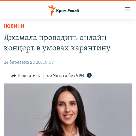
Доступність
посилання
Перейти
НОВИНИ
до
НОВИНИ
Джамала проводить онлайн-
основного
ВОДА.КРИМ
матеріалу
концерт в умовах карантину
ВІДЕО ТА ФОТО
Перейти
до
24 березень 2020, 19:07
ПОЛІТИКА
основної
БЛОГИ
Поділитись
Читати без VPN
навігації
Перейти
ПОГЛЯД
до
ІНТЕРВ'Ю
пошуку
ВСЕ ЗА ДЕНЬ
СПЕЦПРОЕКТИ
ЯК ОБІЙТИ БЛОКУВАННЯ
ДЕПОРТАЦІЯ