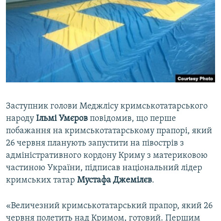
ВІДЕОУРОКИ «ELIFBE»
Русский
СВІДЧЕННЯ ОКУПАЦІЇ
Qırımtatar
УКРАЇНСЬКА ПРОБЛЕМА КРИМУ
ДОЛУЧАЙСЯ!
ІНФОГРАФІКА
Заступник голови Меджлісу кримськотатарського
Усі сайти RFE/RL
народу
Ільмі Умєров
повідомив, що перше
побажання на кримськотатарському прапорі, який
26 червня планують запустити на півострів з
адміністративного кордону Криму з материковою
частиною України, підписав національний лідер
кримських татар
Мустафа Джемілєв
.
«Величезний кримськотатарський прапор, який 26
червня полетить над Кримом, готовий. Першим