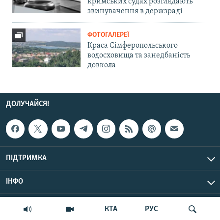
кримських судах розглядають
звинувачення в держзраді
ФОТОГАЛЕРЕЇ
Краса Сімферопольського
водосховища та занедбаність
довкола
ДОЛУЧАЙСЯ!
ПІДТРИМКА
ІНФО
© Крим.Реалії, 2026 | Усі права застережено.
КТА
РУС