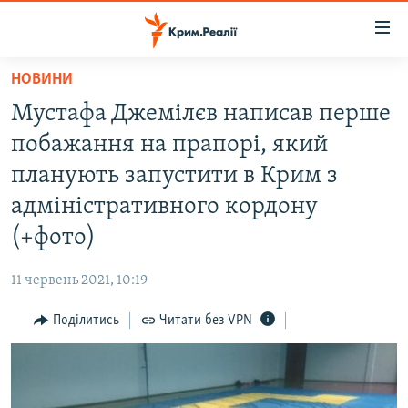
Доступність
посилання
Перейти
НОВИНИ
до
НОВИНИ
Мустафа Джемілєв написав перше
основного
ВОДА.КРИМ
матеріалу
побажання на прапорі, який
ВІДЕО ТА ФОТО
Перейти
планують запустити в Крим з
до
ПОЛІТИКА
адміністративного кордону
основної
БЛОГИ
навігації
(+фото)
Перейти
ПОГЛЯД
до
11 червень 2021, 10:19
ІНТЕРВ'Ю
пошуку
Поділитись
Читати без VPN
ВСЕ ЗА ДЕНЬ
СПЕЦПРОЕКТИ
ЯК ОБІЙТИ БЛОКУВАННЯ
ДЕПОРТАЦІЯ