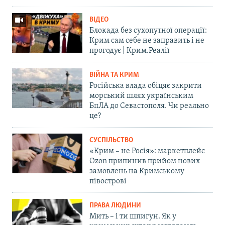
ВІДЕО
Блокада без сухопутної операції:
Крим сам себе не заправить і не
прогодує | Крим.Реалії
ВІЙНА ТА КРИМ
Російська влада обіцяє закрити
морський шлях українським
БпЛА до Севастополя. Чи реально
це?
СУСПІЛЬСТВО
«Крим – не Росія»: маркетплейс
Ozon припинив прийом нових
замовлень на Кримському
півострові
ПРАВА ЛЮДИНИ
Мить – і ти шпигун. Як у