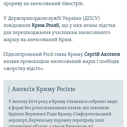
прориву на анексований півострів.
У Держприкордонслужбі України (ДПСУ)
повідомили
Крим.Реалії
, що у них немає підстав
для перешкоджання учасникам анонсованого
маршу на анексований Крим.
Підконтрольний Росії глава Криму
Сергій Аксенов
назвав провокацією анонсований марш і пообіцяв
«жорстку відсіч».
Анексія Криму Росією
У лютому 2014 року в Криму з'являлися озброєні люди
в формі без розпізнавальних знаків, які захопили
будівлю Верховної Ради Криму, Сімферопольський
аеропорт, Керченську поромну переправу, інші
стратегічні об'єкти, а також блокували дії