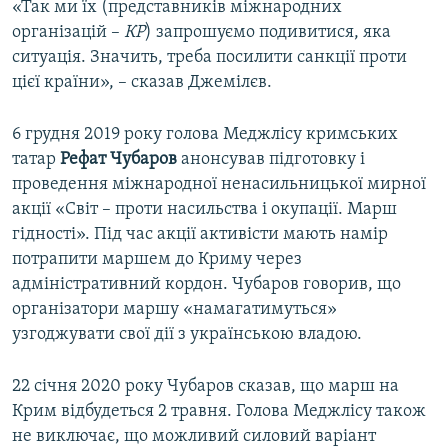
«Так ми їх (представників міжнародних
організацій –
КР
) запрошуємо подивитися, яка
ситуація. Значить, треба посилити санкції проти
цієї країни», – сказав Джемілєв.
6 грудня 2019 року голова Меджлісу кримських
татар
Рефат Чубаров
анонсував підготовку і
проведення міжнародної ненасильницької мирної
акції «Світ – проти насильства і окупації. Марш
гідності». Під час акції активісти мають намір
потрапити маршем до Криму через
адміністративний кордон. Чубаров говорив, що
організатори маршу «намагатимуться»
узгоджувати свої дії з українською владою.
22 січня 2020 року Чубаров сказав, що марш на
Крим відбудеться 2 травня. Голова Меджлісу також
не виключає, що можливий силовий варіант