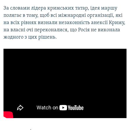
За словами лідера кримських татар, ідея маршу
полягає в тому, щоб всі міжнародні організації, які
на всіх рівнях визнали незаконність анексії Криму,
на власні очі переконалися, що Росія не виконала
жодного з цих рішень.