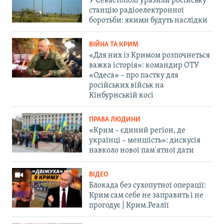
У Севастополі уразили російську
станцію радіоелектронної
боротьби: якими будуть наслідки
ВІЙНА ТА КРИМ
«Для них із Кримом розпочнеться
важка історія»: командир ОТУ
«Одеса» – про пастку для
російських військ на
Кінбурнській косі
ПРАВА ЛЮДИНИ
«Крим – єдиний регіон, де
українці – меншість»: дискусія
навколо нової пам'ятної дати
ВІДЕО
Блокада без сухопутної операції:
Крим сам себе не заправить і не
прогодує | Крим.Реалії