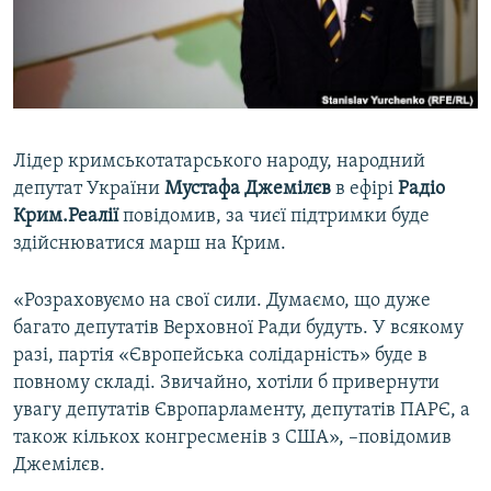
ВІДЕОУРОКИ «ELIFBE»
Русский
СВІДЧЕННЯ ОКУПАЦІЇ
Qırımtatar
УКРАЇНСЬКА ПРОБЛЕМА КРИМУ
ДОЛУЧАЙСЯ!
ІНФОГРАФІКА
Лідер кримськотатарського народу, народний
депутат України
Мустафа Джемілєв
в ефірі
Радіо
Крим.Реалії
повідомив, за чиєї підтримки буде
Усі сайти RFE/RL
здійснюватися марш на Крим.
«Розраховуємо на свої сили. Думаємо, що дуже
багато депутатів Верховної Ради будуть. У всякому
разі, партія «Європейська солідарність» буде в
повному складі. Звичайно, хотіли б привернути
увагу депутатів Європарламенту, депутатів ПАРЄ, а
також кількох конгресменів з США», –повідомив
Джемілєв.