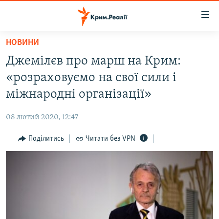
Доступність
посилання
Перейти
НОВИНИ
до
НОВИНИ
Джемілєв про марш на Крим:
основного
ВОДА.КРИМ
матеріалу
«розраховуємо на свої сили і
ВІДЕО ТА ФОТО
Перейти
міжнародні організації»
до
ПОЛІТИКА
основної
08 лютий 2020, 12:47
БЛОГИ
навігації
Перейти
Поділитись
Читати без VPN
ПОГЛЯД
до
ІНТЕРВ'Ю
пошуку
ВСЕ ЗА ДЕНЬ
СПЕЦПРОЕКТИ
ЯК ОБІЙТИ БЛОКУВАННЯ
ДЕПОРТАЦІЯ