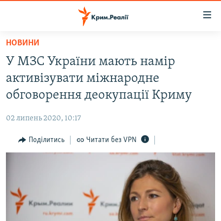
Доступність
посилання
Перейти
НОВИНИ
до
НОВИНИ
У МЗС України мають намір
основного
ВОДА.КРИМ
матеріалу
активізувати міжнародне
ВІДЕО ТА ФОТО
Перейти
обговорення деокупації Криму
до
ПОЛІТИКА
основної
02 липень 2020, 10:17
БЛОГИ
навігації
Перейти
Поділитись
Читати без VPN
ПОГЛЯД
до
ІНТЕРВ'Ю
пошуку
ВСЕ ЗА ДЕНЬ
СПЕЦПРОЕКТИ
ЯК ОБІЙТИ БЛОКУВАННЯ
ДЕПОРТАЦІЯ