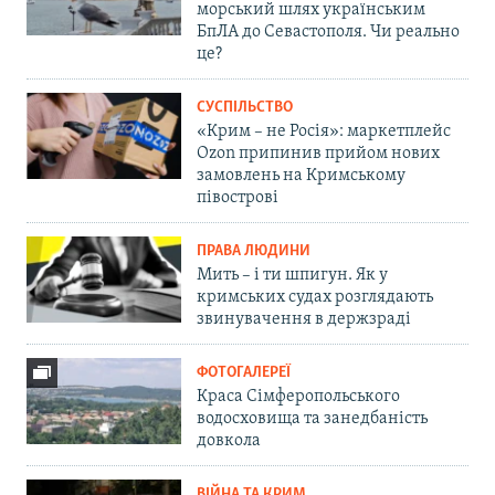
морський шлях українським
БпЛА до Севастополя. Чи реально
це?
СУСПІЛЬСТВО
«Крим – не Росія»: маркетплейс
Ozon припинив прийом нових
замовлень на Кримському
півострові
ПРАВА ЛЮДИНИ
Мить – і ти шпигун. Як у
кримських судах розглядають
звинувачення в держзраді
ФОТОГАЛЕРЕЇ
Краса Сімферопольського
водосховища та занедбаність
довкола
ВІЙНА ТА КРИМ