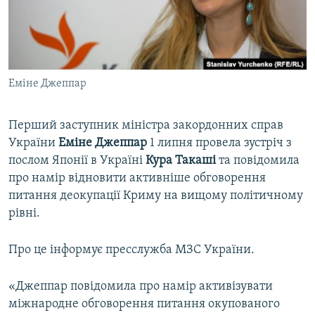
ВІДЕОУРОКИ «ELIFBE»
Русский
СВІДЧЕННЯ ОКУПАЦІЇ
Qırımtatar
УКРАЇНСЬКА ПРОБЛЕМА КРИМУ
Еміне Джеппар
ДОЛУЧАЙСЯ!
ІНФОГРАФІКА
Перший заступник міністра закордонних справ
України
Еміне Джеппар
1 липня провела зустріч з
Усі сайти RFE/RL
послом Японії в Україні
Кура Такаші
та повідомила
про намір відновити активніше обговорення
питання деокупації Криму на вищому політичному
рівні.
Про це інформує пресслужба МЗС України.
«Джеппар повідомила про намір активізувати
міжнародне обговорення питання окупованого