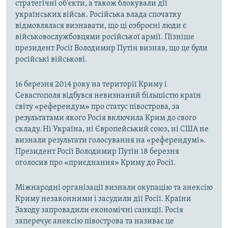
стратегічні об'єкти, а також блокували дії
українських військ. Російська влада спочатку
відмовлялася визнавати, що ці озброєні люди є
військовослужбовцями російської армії. Пізніше
президент Росії Володимир Путін визнав, що це були
російські військові.
16 березня 2014 року на території Криму і
Севастополя відбувся невизнаний більшістю країн
світу «референдум» про статус півострова, за
результатами якого Росія включила Крим до свого
складу. Ні Україна, ні Європейський союз, ні США не
визнали результати голосування на «референдумі».
Президент Росії Володимир Путін 18 березня
оголосив про «приєднання» Криму до Росії.
Міжнародні організації визнали окупацію та анексію
Криму незаконними і засудили дії Росії. Країни
Заходу запровадили економічні санкції. Росія
заперечує анексію півострова та називає це