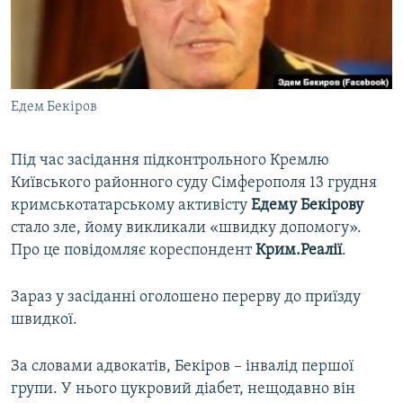
ВІДЕОУРОКИ «ELIFBE»
Русский
СВІДЧЕННЯ ОКУПАЦІЇ
Qırımtatar
УКРАЇНСЬКА ПРОБЛЕМА КРИМУ
Едем Бекіров
ДОЛУЧАЙСЯ!
ІНФОГРАФІКА
Під час засідання підконтрольного Кремлю
Київського районного суду Сімферополя 13 грудня
Усі сайти RFE/RL
кримськотатарському активісту
Едему Бекірову
стало зле, йому викликали «швидку допомогу».
Про це повідомляє кореспондент
Крим.Реалії
.
Зараз у засіданні оголошено перерву до приїзду
швидкої.
За словами адвокатів, Бекіров – інвалід першої
групи. У нього цукровий діабет, нещодавно він