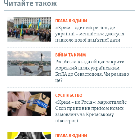
Читайте також
ПРАВА ЛЮДИНИ
«Крим – єдиний регіон, де
українці – меншість»: дискусія
навколо нової пам'ятної дати
ВІЙНА ТА КРИМ
Російська влада обіцяє закрити
морський шлях українським
БпЛА до Севастополя. Чи реально
це?
СУСПІЛЬСТВО
«Крим – не Росія»: маркетплейс
Ozon припинив прийом нових
замовлень на Кримському
півострові
ПРАВА ЛЮДИНИ