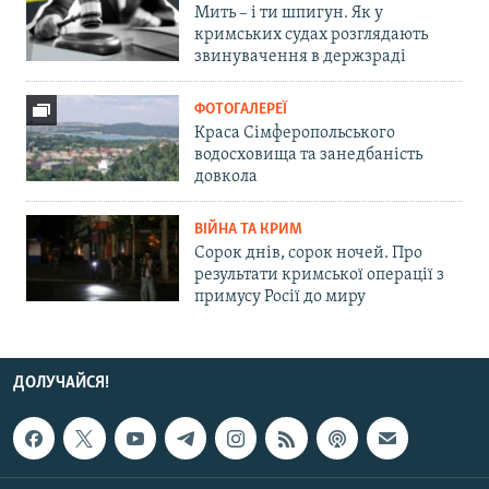
Мить – і ти шпигун. Як у
кримських судах розглядають
звинувачення в держзраді
ФОТОГАЛЕРЕЇ
Краса Сімферопольського
водосховища та занедбаність
довкола
ВІЙНА ТА КРИМ
Сорок днів, сорок ночей. Про
результати кримської операції з
примусу Росії до миру
ДОЛУЧАЙСЯ!