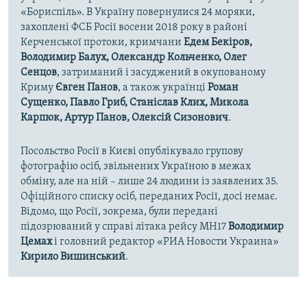
«Бориспіль». В Україну повернулися 24 моряки,
захоплені ФСБ Росії восени 2018 року в районі
Керченської протоки, кримчани
Едем Бекіров,
Володимир Балух, Олександр Кольченко, Олег
Сенцов
, затриманий і засуджений в окупованому
Криму
Євген Панов
, а також українці
Роман
Сущенко, Павло Гриб, Станіслав Клих, Микола
Карпюк, Артур Панов, Олексій Сизонович
.
Посольство Росії в Києві опублікувало групову
фотографію осіб, звільнених Україною в межах
обміну, але на ній – лише 24 людини із заявлених 35.
Офіційного списку осіб, переданих Росії, досі немає.
Відомо, що Росії, зокрема, були передані
підозрюваний у справі літака рейсу MH17
Володимир
Цемах
і головний редактор «РИА Новости Украина»
Кирило Вишинський
.