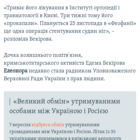
ВІДЕОУРОКИ «ELIFBE»
«Триває його лікування в Інституті ортопедії і
Русский
травматології в Києві. Три тижні тому його
СВІДЧЕННЯ ОКУПАЦІЇ
Qırımtatar
«прокапали». Планується 25 листопада в «Феофанії»
УКРАЇНСЬКА ПРОБЛЕМА КРИМУ
ще одна операція стентування судин ніг», –
розповіла Бекірова.
ДОЛУЧАЙСЯ!
ІНФОГРАФІКА
Дочка колишнього політв'язня,
кримськотатарського активіста Едема Бекірова
Усі сайти RFE/RL
Елеонора
недавно стала радником Уповноваженого
Верховної Ради України з прав людини.
«Великий обмін» утримуваними
особами між Україною і Росією
7 вересня
відбувся обмін
утримуваними
громадянами між Україною і Росією. Літак із 35
українцями приземлився в київському аеропорту