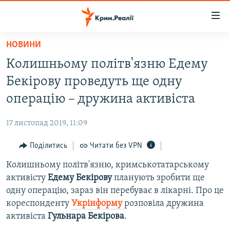
Доступність
посилання
Перейти
НОВИНИ
до
НОВИНИ
Колишньому політв'язню Едему
основного
ВОДА.КРИМ
матеріалу
Бекірову проведуть ще одну
ВІДЕО ТА ФОТО
Перейти
операцію – дружина активіста
до
ПОЛІТИКА
основної
17 листопад 2019, 11:09
БЛОГИ
навігації
Перейти
Поділитись
Читати без VPN
ПОГЛЯД
до
Колишньому політв'язню, кримськотатарському
ІНТЕРВ'Ю
пошуку
активісту
Едему Бекірову
планують зробити ще
ВСЕ ЗА ДЕНЬ
одну операцію, зараз він перебуває в лікарні. Про це
СПЕЦПРОЕКТИ
кореспонденту
Укрінформу
розповіла дружина
активіста
Гульнара Бекірова
.
ЯК ОБІЙТИ БЛОКУВАННЯ
ДЕПОРТАЦІЯ