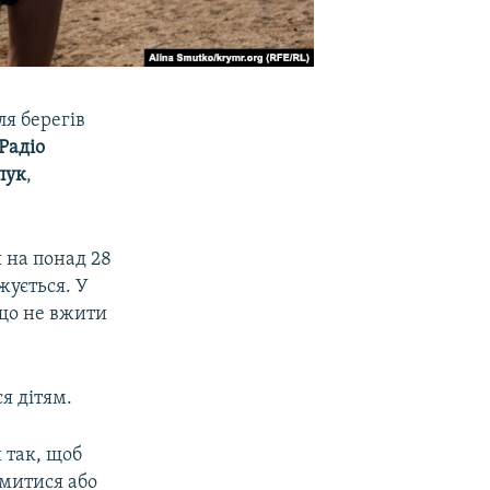
ля берегів
Радіо
пук
,
 на понад 28
жується. У
кщо не вжити
я дітям.
 так, щоб
бмитися або