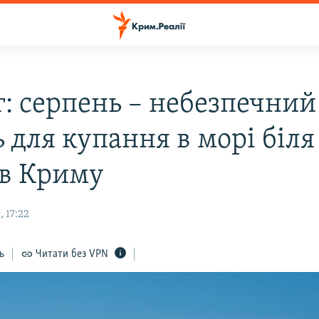
г: серпень – небезпечний
 для купання в морі біля
ів Криму
 17:22
ь
Читати без VPN