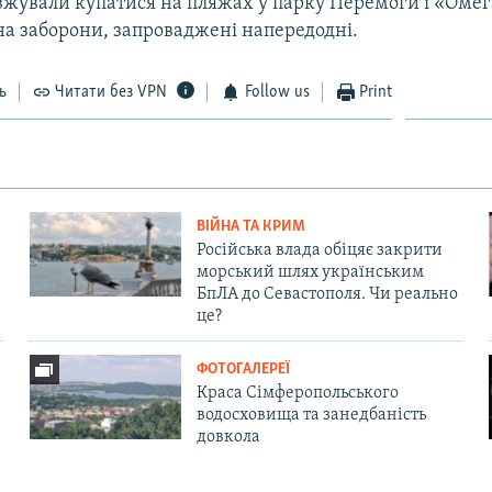
вжували купатися на пляжах у парку Перемоги і «Омег
а заборони, запроваджені напередодні.
ь
Читати без VPN
Follow us
Print
ВІЙНА ТА КРИМ
Російська влада обіцяє закрити
морський шлях українським
БпЛА до Севастополя. Чи реально
це?
ФОТОГАЛЕРЕЇ
Краса Сімферопольського
водосховища та занедбаність
довкола