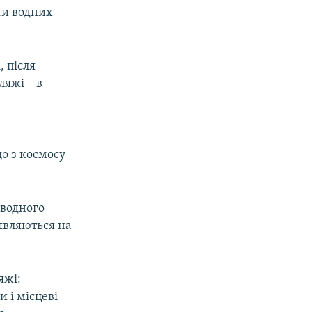
ти водних
 після
ляжі – в
о з космосу
оводного
являються на
яжі:
 і місцеві