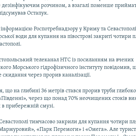
е дезінфікуючим розчином, а взагалі поменше прийма
підсумував Остапук.
інформацією Роспотребнадзору у Криму та Севастополі,
ської води для купання на півострові закриті чотири п
астополі.
астопольський телеканал НТС із посиланням на вчених
кого Морського гідрофізичного інституту повідомив, щ
 скидання через прорив каналізації.
, що на глибині 36 метрів стався прорив труби глибок
«Південні», через що понад 70% неочищених стоків ви
 в прибережній смузі.
 Севастополі тимчасово закрили для купання чотири пл
Мармуровий», «Парк Перемоги» і «Омега». Але туристи