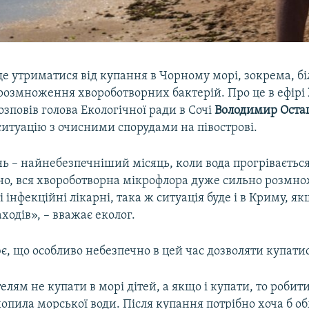
е утриматися від купання в Чорному морі, зокрема, бі
розмноження хвороботворних бактерій. Про це в ефірі
зповів голова Екологічної ради в Сочі
Володимир Оста
итуацію з очисними спорудами на півострові.
ь – найнебезпечніший місяць, коли вода прогрівається
сно, вся хвороботворна мікрофлора дуже сильно розмно
і інфекційні лікарні, така ж ситуація буде і в Криму, я
ходів», – вважає еколог.
є, що особливо небезпечно в цей час дозволяти купатис
лям не купати в морі дітей, а якщо і купати, то робити
опила морської води. Після купання потрібно хоча б о