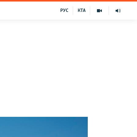
РУС
КТА