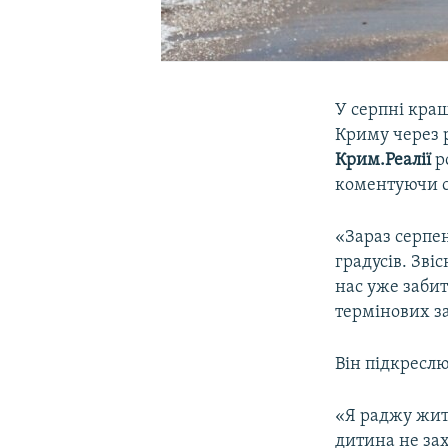
У серпні кращ
Криму через 
Крим.Реалії
ро
коментуючи с
«Зараз серпен
градусів. Зві
нас уже забит
термінових за
Він підкреслю
«Я раджу жите
дитина не зах