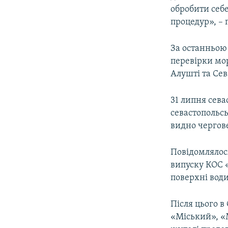
обробити себ
процедур», – 
За останньою 
перевірки мор
Алушті та Сев
31 липня сев
севастопольсь
видно чергове
Повідомлялося
випуску КОС 
поверхні води
Після цього в
«Міський», «