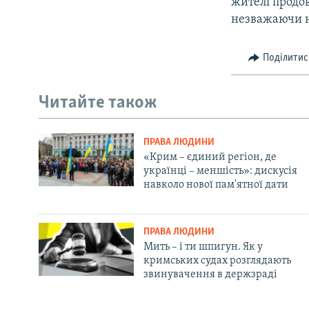
жителі продо
незважаючи н
Поділитис
Читайте також
ПРАВА ЛЮДИНИ
«Крим – єдиний регіон, де
українці – меншість»: дискусія
навколо нової пам'ятної дати
ПРАВА ЛЮДИНИ
Мить – і ти шпигун. Як у
кримських судах розглядають
звинувачення в держзраді