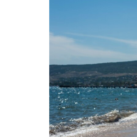
ВІДЕОУРОКИ «ELIFBE»
СВІДЧЕННЯ ОКУПАЦІЇ
УКРАЇНСЬКА ПРОБЛЕМА КРИМУ
ІНФОГРАФІКА