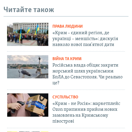
Читайте також
ПРАВА ЛЮДИНИ
«Крим – єдиний регіон, де
українці – меншість»: дискусія
навколо нової пам'ятної дати
ВІЙНА ТА КРИМ
Російська влада обіцяє закрити
морський шлях українським
БпЛА до Севастополя. Чи реально
це?
СУСПІЛЬСТВО
«Крим – не Росія»: маркетплейс
Ozon припинив прийом нових
замовлень на Кримському
півострові