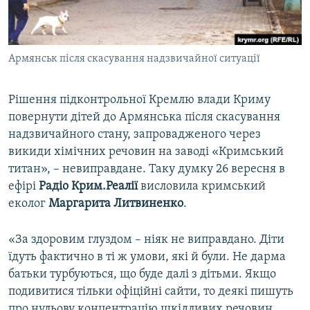
ВІДЕОУРОКИ «ELIFBE»
Русский
СВІДЧЕННЯ ОКУПАЦІЇ
Qırımtatar
Армянськ після скасування надзвичайної ситуації
УКРАЇНСЬКА ПРОБЛЕМА КРИМУ
ДОЛУЧАЙСЯ!
ІНФОГРАФІКА
Рішення підконтрольної Кремлю влади Криму
повернути дітей до Армянська після скасування
надзвичайного стану, запровадженого через
Усі сайти RFE/RL
викиди хімічних речовин на заводі «Кримський
титан», – невиправдане. Таку думку 26 вересня в
ефірі
Радіо Крим.Реалії
висловила кримський
еколог
Маргарита Литвиненко
.
«За здоровим глуздом – ніяк не виправдано. Діти
їдуть фактично в ті ж умови, які й були. Не дарма
батьки турбуються, що буде далі з дітьми. Якщо
подивитися тільки офіційні сайти, то деякі пишуть
про нульову концентрацію шкідливих речовин.