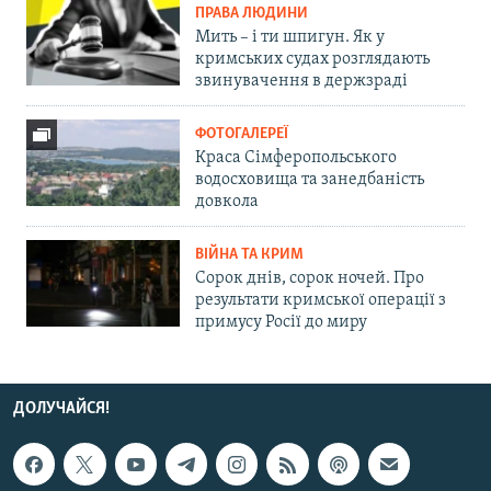
ПРАВА ЛЮДИНИ
Мить – і ти шпигун. Як у
кримських судах розглядають
звинувачення в держзраді
ФОТОГАЛЕРЕЇ
Краса Сімферопольського
водосховища та занедбаність
довкола
ВІЙНА ТА КРИМ
Сорок днів, сорок ночей. Про
результати кримської операції з
примусу Росії до миру
ДОЛУЧАЙСЯ!