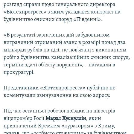
розгляд справи щодо генерального директора
«Біотехпрогресс» з яким укладався контракт на
будівництво очисних споруд «Південні».
«В результаті зазначених дій забудовником
витрачений отриманий аванс в розмірі понад два
мільярди рублів на цілі, не пов'язані з виконанням
робіт з будівництва каналізаційних очисних споруд,
терміни здачі об'єкту порушені», – нагадали в
прокуратурі.
Представники «Біотехпрогресса» публічно не
коментували звинувачення на свою адресу.
Під час останньої робочої поїздки на півострів
віцепрем'єр Росії
Марат Хуснуллін
, який
призначений Кремлем «куратором» з Криму,
сказав, що «особисто стежитиме» за будівництвом