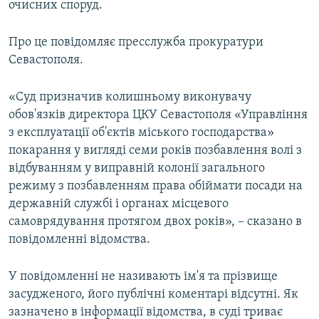
очисних споруд.
ВІДЕОУРОКИ «ELIFBE»
Русский
СВІДЧЕННЯ ОКУПАЦІЇ
Про це повідомляє пресслужба прокуратури
Qırımtatar
Севастополя.
УКРАЇНСЬКА ПРОБЛЕМА КРИМУ
ДОЛУЧАЙСЯ!
ІНФОГРАФІКА
«Суд призначив колишньому виконувачу
обов'язків директора ЦКУ Севастополя «Управління
з експлуатації об'єктів міського господарства»
покарання у вигляді семи років позбавлення волі з
Усі сайти RFE/RL
відбуванням у виправній колонії загального
режиму з позбавленням права обіймати посади на
державній службі і органах місцевого
самоврядування протягом двох років», – сказано в
повідомленні відомства.
У повідомленні не називають ім'я та прізвище
засудженого, його публічні коментарі відсутні. Як
зазначено в інформації відомства, в суді триває