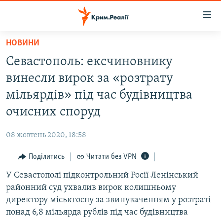
Доступність
посилання
Перейти
НОВИНИ
до
НОВИНИ
Севастополь: ексчиновнику
основного
ВОДА.КРИМ
матеріалу
винесли вирок за «розтрату
ВІДЕО ТА ФОТО
Перейти
мільярдів» під час будівництва
до
ПОЛІТИКА
очисних споруд
основної
БЛОГИ
навігації
08 жовтень 2020, 18:58
Перейти
ПОГЛЯД
до
Поділитись
Читати без VPN
ІНТЕРВ'Ю
пошуку
У Севастополі підконтрольний Росії Ленінський
ВСЕ ЗА ДЕНЬ
районний суд ухвалив вирок колишньому
СПЕЦПРОЕКТИ
директору міськгоспу за звинуваченням у розтраті
понад 6,8 мільярда рублів під час будівництва
ЯК ОБІЙТИ БЛОКУВАННЯ
ДЕПОРТАЦІЯ