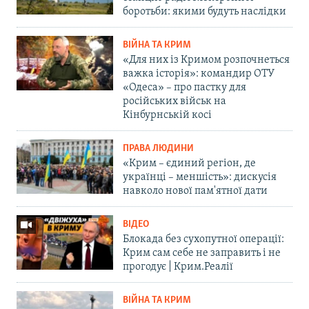
боротьби: якими будуть наслідки
ВІЙНА ТА КРИМ
«Для них із Кримом розпочнеться
важка історія»: командир ОТУ
«Одеса» – про пастку для
російських військ на
Кінбурнській косі
ПРАВА ЛЮДИНИ
«Крим – єдиний регіон, де
українці – меншість»: дискусія
навколо нової пам'ятної дати
ВІДЕО
Блокада без сухопутної операції:
Крим сам себе не заправить і не
прогодує | Крим.Реалії
ВІЙНА ТА КРИМ