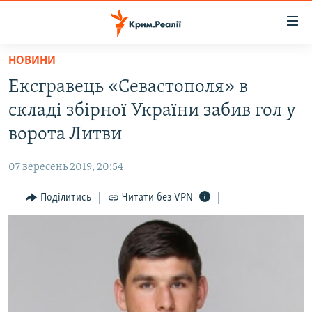
Доступність
посилання
Перейти
НОВИНИ
до
НОВИНИ
Ексгравець «Севастополя» в
основного
ВОДА.КРИМ
матеріалу
складі збірної України забив гол у
ВІДЕО ТА ФОТО
Перейти
ворота Литви
до
ПОЛІТИКА
основної
07 вересень 2019, 20:54
БЛОГИ
навігації
Перейти
Поділитись
Читати без VPN
ПОГЛЯД
до
ІНТЕРВ'Ю
пошуку
ВСЕ ЗА ДЕНЬ
СПЕЦПРОЕКТИ
ЯК ОБІЙТИ БЛОКУВАННЯ
ДЕПОРТАЦІЯ