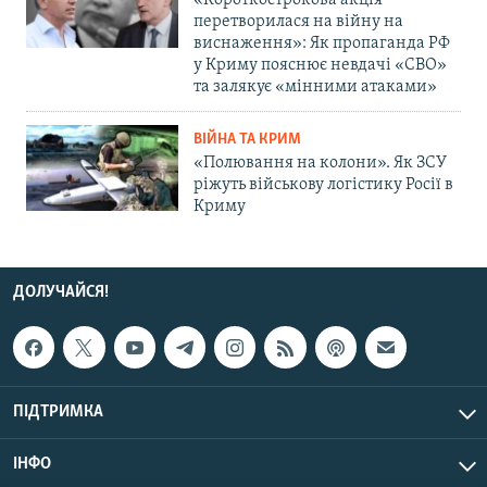
«Короткострокова акція
перетворилася на війну на
виснаження»: Як пропаганда РФ
у Криму пояснює невдачі «СВО»
та залякує «мінними атаками»
ВІЙНА ТА КРИМ
«Полювання на колони». Як ЗСУ
ріжуть військову логістику Росії в
Криму
ДОЛУЧАЙСЯ!
ПІДТРИМКА
ІНФО