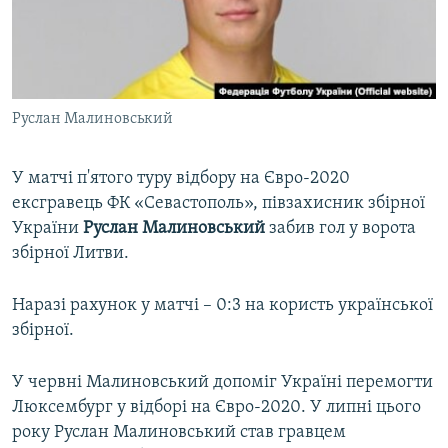
ВІДЕОУРОКИ «ELIFBE»
Русский
СВІДЧЕННЯ ОКУПАЦІЇ
Qırımtatar
УКРАЇНСЬКА ПРОБЛЕМА КРИМУ
Руслан Малиновський
ДОЛУЧАЙСЯ!
ІНФОГРАФІКА
У матчі п'ятого туру відбору на Євро-2020
ексгравець ФК «Севастополь», півзахисник збірної
Усі сайти RFE/RL
України
Руслан
Малиновський
забив гол у ворота
збірної Литви.
Наразі рахунок у матчі – 0:3 на користь української
збірної.
У червні Малиновський допоміг Україні перемогти
Люксембург у відборі на Євро-2020. У липні цього
року Руслан Малиновський став гравцем