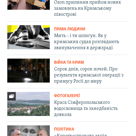
Ozon припинив прийом нових
замовлень на Кримському
півострові
ПРАВА ЛЮДИНИ
Мить – і ти шпигун. Як у
кримських судах розглядають
звинувачення в держзраді
ВІЙНА ТА КРИМ
Сорок днів, сорок ночей. Про
результати кримської операції з
примусу Росії до миру
ФОТОГАЛЕРЕЇ
Краса Сімферопольського
водосховища та занедбаність
довкола
ПОЛІТИКА