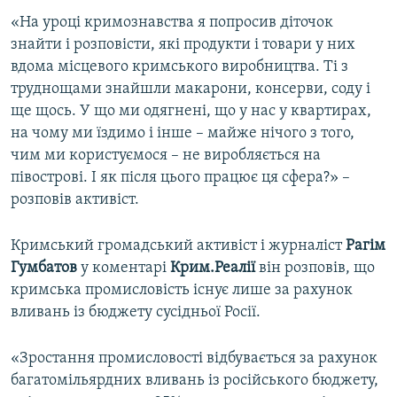
ВІДЕОУРОКИ «ELIFBE»
«На уроці кримознавства я попросив діточок
Русский
знайти і розповісти, які продукти і товари у них
СВІДЧЕННЯ ОКУПАЦІЇ
Qırımtatar
вдома місцевого кримського виробництва. Ті з
УКРАЇНСЬКА ПРОБЛЕМА КРИМУ
труднощами знайшли макарони, консерви, соду і
ще щось. У що ми одягнені, що у нас у квартирах,
ДОЛУЧАЙСЯ!
ІНФОГРАФІКА
на чому ми їздимо і інше – майже нічого з того,
чим ми користуємося – не виробляється на
півострові. І як після цього працює ця сфера?» –
Усі сайти RFE/RL
розповів активіст.
Кримський громадський активіст і журналіст
Рагім
Гумбатов
у коментарі
Крим.Реалії
він розповів, що
кримська промисловість існує лише за рахунок
вливань із бюджету сусідньої Росії.
«Зростання промисловості відбувається за рахунок
багатомільярдних вливань із російського бюджету,