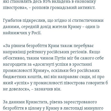
які становлять десь 85% вкладень в економіку
півострова», – розповів громадський активіст.
Гумбатов підкреслив, що згідно зі статистичними
даними, середній дохід жителя Криму – один із
найнижчих у Росії.
«За рівнем безробіття Крим також перебуває
наприкінці рейтингу російських регіонів. Якщо
об'єктивно, таким чином Путін міг би самого себе
нагородити за «досягнуті успіхи в зростанні
промисловості Криму», оскільки без російських
бюджетних коштів, які він направляє сюди, ні про
який «успіх» у промисловості півострова говорити б
не довелося», – зазначив він.
За даними Кримстата, рівень зареєстрованого
безробіття в цілому у Криму в листопаді минулого