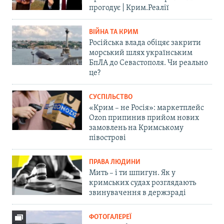
прогодує | Крим.Реалії
ВІЙНА ТА КРИМ
Російська влада обіцяє закрити
морський шлях українським
БпЛА до Севастополя. Чи реально
це?
СУСПІЛЬСТВО
«Крим – не Росія»: маркетплейс
Ozon припинив прийом нових
замовлень на Кримському
півострові
ПРАВА ЛЮДИНИ
Мить – і ти шпигун. Як у
кримських судах розглядають
звинувачення в держзраді
ФОТОГАЛЕРЕЇ