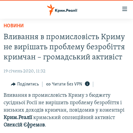
Доступність
посилання
Перейти
НОВИНИ
до
НОВИНИ
Вливання в промисловість Криму
основного
ВОДА.КРИМ
матеріалу
не вирішать проблему безробіття
ВІДЕО ТА ФОТО
Перейти
кримчан – громадський активіст
до
ПОЛІТИКА
основної
19 січень 2020, 11:32
БЛОГИ
навігації
Перейти
Поділитись
Читати без VPN
ПОГЛЯД
до
Вливання в промисловість Криму з бюджету
ІНТЕРВ'Ю
пошуку
сусідньої Росії не вирішить проблему безробіття і
ВСЕ ЗА ДЕНЬ
низьких доходів кримчан, повідомив у коментарі
СПЕЦПРОЕКТИ
Крим.Реалії
кримський опозиційний активіст
Олексій Єфремов
.
ЯК ОБІЙТИ БЛОКУВАННЯ
ДЕПОРТАЦІЯ