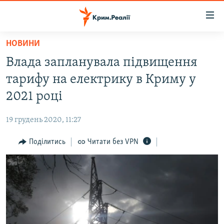
Доступність
посилання
Перейти
НОВИНИ
до
НОВИНИ
Влада запланувала підвищення
основного
ВОДА.КРИМ
матеріалу
тарифу на електрику в Криму у
ВІДЕО ТА ФОТО
Перейти
2021 році
до
ПОЛІТИКА
основної
19 грудень 2020, 11:27
БЛОГИ
навігації
Перейти
Поділитись
Читати без VPN
ПОГЛЯД
до
ІНТЕРВ'Ю
пошуку
ВСЕ ЗА ДЕНЬ
СПЕЦПРОЕКТИ
ЯК ОБІЙТИ БЛОКУВАННЯ
ДЕПОРТАЦІЯ