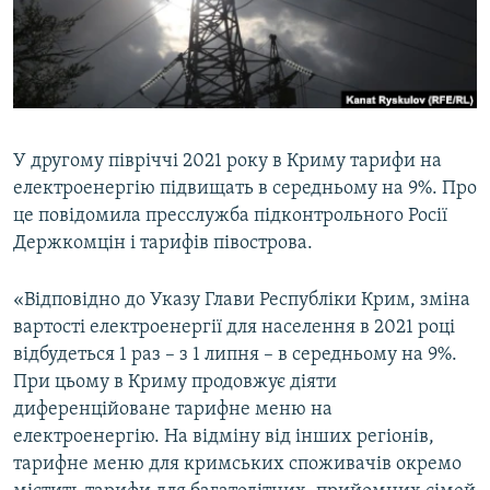
ВІДЕОУРОКИ «ELIFBE»
Русский
СВІДЧЕННЯ ОКУПАЦІЇ
Qırımtatar
УКРАЇНСЬКА ПРОБЛЕМА КРИМУ
ДОЛУЧАЙСЯ!
ІНФОГРАФІКА
У другому півріччі 2021 року в Криму тарифи на
електроенергію підвищать в середньому на 9%. Про
це повідомила пресслужба підконтрольного Росії
Усі сайти RFE/RL
Держкомцін і тарифів півострова.
«Відповідно до Указу Глави Республіки Крим, зміна
вартості електроенергії для населення в 2021 році
відбудеться 1 раз – з 1 липня – в середньому на 9%.
При цьому в Криму продовжує діяти
диференційоване тарифне меню на
електроенергію. На відміну від інших регіонів,
тарифне меню для кримських споживачів окремо