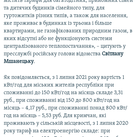
містить тарифи для багатодітних, прийомних сімей
та дитячих будинків сімейного типу, для
гуртожитків різних типів, а також для населення,
яке проживає в будинках із трьома і більше
квартирами, не газифікованих природним газом, в
яких відсутні або не функціонують системи
централізованого теплопостачання», – цитують у
пресслужбі російську голови відомства
Світлану
Мшанецьку
.
Як повідомляється, з 1 липня 2021 року вартість 1
кВт/год для міських жителів республіки при
споживанні до 150 кВт/год на місяць складе 3,31
руб., при споживанні від 150 до 800 кВт/год на
місяць – 4,17 руб., при споживанні понад 800 кВт/
год на місяць – 5,53 руб. Для кримчан, які
проживають у сільській місцевості, з 1 липня 2020
року тариф на електроенергію складе: при