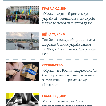
ПРАВА ЛЮДИНИ
«Крим – єдиний регіон, де
українці – меншість»: дискусія
навколо нової пам'ятної дати
ВІЙНА ТА КРИМ
Російська влада обіцяє закрити
морський шлях українським
БпЛА до Севастополя. Чи реально
це?
СУСПІЛЬСТВО
«Крим – не Росія»: маркетплейс
Ozon припинив прийом нових
замовлень на Кримському
півострові
ПРАВА ЛЮДИНИ
Мить – і ти шпигун. Як у