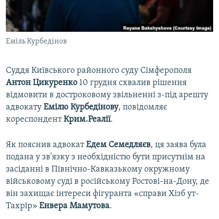
ВІДЕОУРОКИ «ELIFBE»
Русский
СВІДЧЕННЯ ОКУПАЦІЇ
Qırımtatar
Еміль Курбедінов
УКРАЇНСЬКА ПРОБЛЕМА КРИМУ
ДОЛУЧАЙСЯ!
ІНФОГРАФІКА
Суддя Київського районного суду Сімферополя
Антон
Цикуренко
10 грудня схвалив рішення
відмовити в достроковому звільненні з-під арешту
Усі сайти RFE/RL
адвокату
Емілю Курбедінову
, повідомляє
кореспондент
Крим.Реалії
.
Як пояснив адвокат
Едем Семедляєв
, ця заява була
подана у зв'язку з необхідністю бути присутнім на
засіданні в Північно-Кавказькому окружному
військовому суді в російському Ростові-на-Дону, де
він захищає інтереси фігуранта «справи Хізб ут-
Тахрір»
Енвера Мамутова
.