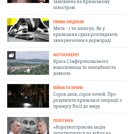
замовлень на Кримському
півострові
ПРАВА ЛЮДИНИ
Мить – і ти шпигун. Як у
кримських судах розглядають
звинувачення в держзраді
ФОТОГАЛЕРЕЇ
Краса Сімферопольського
водосховища та занедбаність
довкола
ВІЙНА ТА КРИМ
Сорок днів, сорок ночей. Про
результати кримської операції з
примусу Росії до миру
ПОЛІТИКА
«Короткострокова акція
перетворилася на війну на