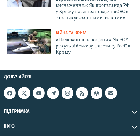
виснаження»: Як пропаганда РФ
у Криму пояснює невдачі «СВО»
та залякує «мінними атаками»
ВІЙНА ТА КРИМ
«Полювання на колони». Як ЗСУ
ріжуть військову логістику Росії в
Криму
ДОЛУЧАЙСЯ!
ПІДТРИМКА
ІНФО