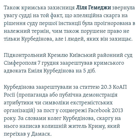
Також кримська захисниця
Ліля Гемеджи
звернула
увагу судді на той факт, що апеляційна скарга на
рішення суду першої інстанції була проігнорована в
належний термін, чим також порушене право не
тільки Курбедінова, але і людей, яких він захищає.
Підконтрольний Кремлю Київський районний суд
Сімферополя 7 грудня заарештував кримського
адвоката Еміля Курбедінова на 5 діб.
Курбедінова заарештували за статтею 20.3 КоАП
Росії (пропаганда або публічна демонстрація
атрибутики чи символіки екстремістських
організацій) за пост у соцмережі Facebook 2013
року. За словами колег Курбедінова, скаргу на
нього написав колишній житель Криму, який
переїхав у Дамаск.