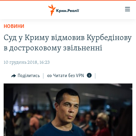
Доступність
посилання
Перейти
НОВИНИ
до
НОВИНИ
Суд у Криму відмовив Курбедінову
основного
ВОДА.КРИМ
матеріалу
в достроковому звільненні
ВІДЕО ТА ФОТО
Перейти
до
10 грудень 2018, 16:23
ПОЛІТИКА
основної
БЛОГИ
Поділитись
Читати без VPN
навігації
Перейти
ПОГЛЯД
до
ІНТЕРВ'Ю
пошуку
ВСЕ ЗА ДЕНЬ
СПЕЦПРОЕКТИ
ЯК ОБІЙТИ БЛОКУВАННЯ
ДЕПОРТАЦІЯ