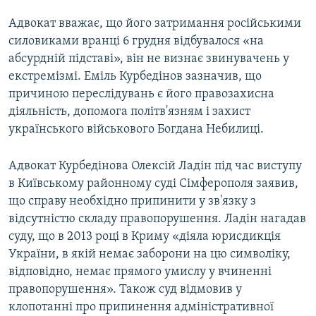
Адвокат вважає, що його затримання російськими
силовиками вранці 6 грудня відбувалося «на
абсурдній підставі», він не визнає звинувачень у
екстремізмі. Еміль Курбедінов зазначив, що
причиною переслідувань є його правозахисна
діяльність, допомога політв'язням і захист
українського військового Богдана Небилиці.
Адвокат Курбедінова Олексій Ладін під час виступу
в Київському районному суді Сімферополя заявив,
що справу необхідно припинити у зв'язку з
відсутністю складу правопорушення. Ладін нагадав
суду, що в 2013 році в Криму «діяла юрисдикція
України, в якій немає заборони на цю символіку,
відповідно, немає прямого умислу у вчиненні
правопорушення». Також суд відмовив у
клопотанні про припинення адміністративної