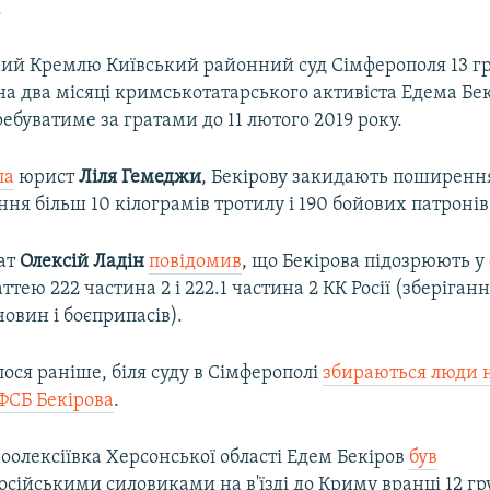
.
ий Кремлю Київський районний суд Сімферополя 13 г
а два місяці кримськотатарського активіста Едема Бе
ебуватиме за гратами до 11 лютого 2019 року.
ла
юрист
Ліля Гемеджи
, Бекірову закидають поширення
ня більш 10 кілограмів тротилу і 190 бойових патронів
ат
Олексій Ладін
повідомив
, що Бекірова підозрюють у
ттею 222 частина 2 і 222.1 частина 2 КК Росії (зберіган
овин і боєприпасів).
ося раніше, біля суду в Сімферополі
збираються люди 
ФСБ Бекірова
.
оолексіївка Херсонської області Едем Бекіров
був
осійськими силовиками на в'їзді до Криму вранці 12 гр