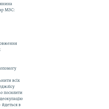
дянина
ар МЗС:
довження
к
допомогу
ьнити всіх
еджлісу
во посилити
 деокупацію
– йдеться в