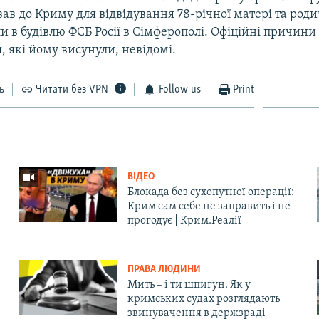
ав до Криму для відвідування 78-річної матері та роди
и в будівлю ФСБ Росії в Сімферополі. Офіційні причини
 які йому висунули, невідомі.
ь
Читати без VPN
Follow us
Print
ВІДЕО
Блокада без сухопутної операції:
Крим сам себе не заправить і не
прогодує | Крим.Реалії
ПРАВА ЛЮДИНИ
Мить – і ти шпигун. Як у
кримських судах розглядають
звинувачення в держзраді