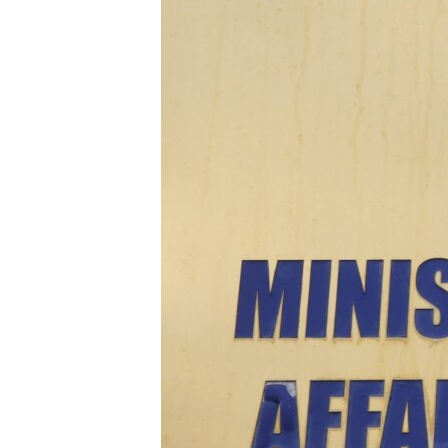
ВІДЕОУРОКИ «ELIFBE»
СВІДЧЕННЯ ОКУПАЦІЇ
УКРАЇНСЬКА ПРОБЛЕМА КРИМУ
ІНФОГРАФІКА