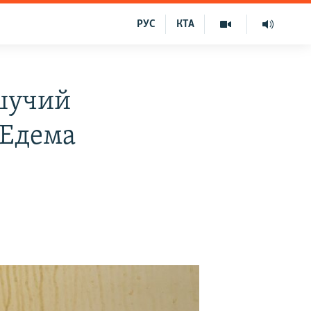
РУС
КТА
шучий
 Едема