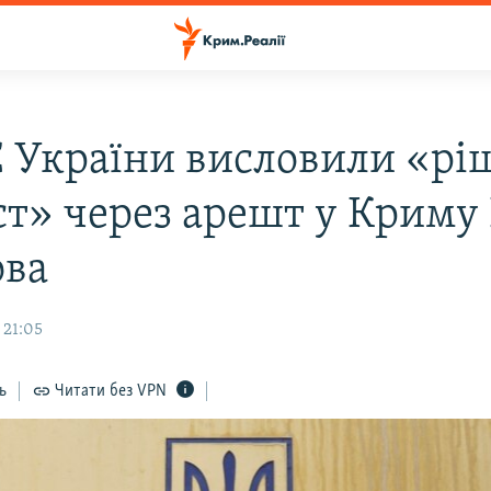
 України висловили «рі
ст» через арешт у Криму
ова
 21:05
ь
Читати без VPN