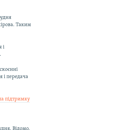
рудня
кірова. Таким
 і
.
 скоєнні
ня і передача
на підтримку
удня. Відомо,