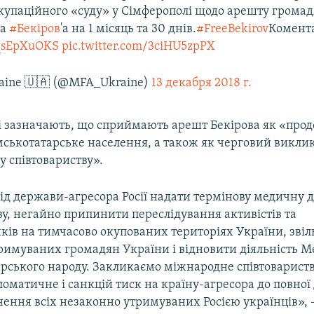
окупаційного «суду» у Сімферополі щодо арешту грома
ма
#Бекіров
'а на 1 місяць та 30 днів.
#FreeBekirov
Комент
UqsEpXuOKS
pic.twitter.com/3ciHU5zpPX
aine 🇺🇦 (@MFA_Ukraine)
13 декабря 2018 г.
ві зазначають, що сприймають арешт Бекірова як «про
мськотатарське населення, а також як черговий викли
 співтовариству».
ід держави-агресора Росії надати термінову медичну 
у, негайно припинити переслідування активістів та
ків на тимчасово окупованих територіях України, звіл
римуваних громадян України і відновити діяльність М
рського народу. Закликаємо міжнародне співтоварист
оматичне і санкцій тиск на країну-агресора до повної
нення всіх незаконно утримуваних Росією українців», 