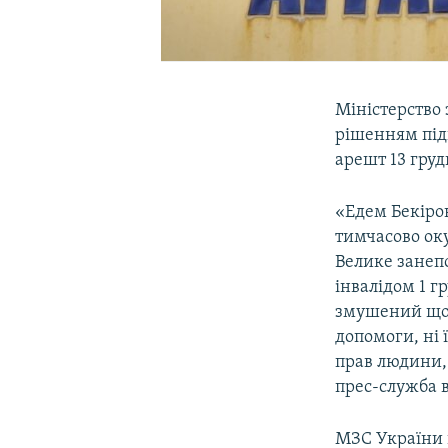
Міністерство 
рішенням під
арешт 13 гру
«Едем Бекіров
тимчасово оку
Велике занепо
інвалідом 1 г
змушений щод
допомоги, ні
прав людини, 
прес-служба в
МЗС України 