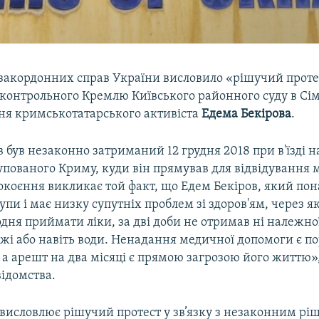
закордонних справ України висловило «рішучий протест
контрольного Кремлю Київського районного суду в Сі
дня кримськотатарського активіста
Едема Бекірова
.
 був незаконно затриманий 12 грудня 2018 при в'їзді н
пованого Криму, куди він прямував для відвідування мате
коєння викликає той факт, що Едем Бекіров, який пона
рупи і має низку супутніх проблем зі здоров'ям, через як
ня приймати ліки, за дві доби не отримав ні належно
 їжі або навіть води. Ненадання медичної допомоги є 
а арешт на два місяці є прямою загрозою його життю»,
ідомства.
висловлює рішучий протест у зв’язку з незаконним р