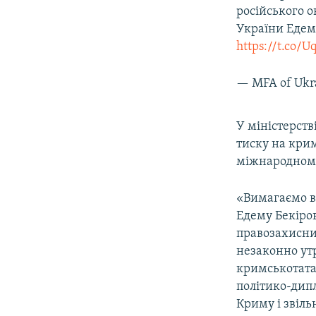
російського 
України Еде
https://t.co/
— MFA of Ukr
У міністерст
тиску на кри
міжнародному
«Вимагаємо в
Едему Бекіров
правозахисни
незаконно ут
кримськотата
політико-дипл
Криму і звіль