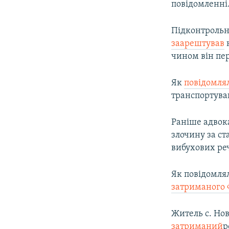
повідомленні
Підконтрольн
заарештував
н
чином він пер
Як
повідомля
транспортуван
Раніше адвок
злочину за ста
вибухових реч
Як повідомлял
затриманого 
Житель с. Нов
затриманий
р