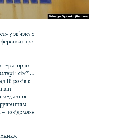
» у зв'язку з
мферополі про
а територію
рі і сім'ї ...
д 18 років є
і він
ї медичної
порушенням
 – повідомляє
ішенням