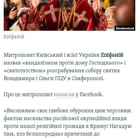
ВІДЕОУРОКИ «ELIFBE»
Русский
СВІДЧЕННЯ ОКУПАЦІЇ
Qırımtatar
УКРАЇНСЬКА ПРОБЛЕМА КРИМУ
Епіфаній
ДОЛУЧАЙСЯ!
ІНФОГРАФІКА
Митрополит Київський і всієї України
Епіфаній
назвав «вандалізмом проти дому Господнього» і
Усі сайти RFE/RL
«святотатством» розграбування собору святих
Володимира і Ольги ПЦУ в Сімферополі.
Про це митрополит
написав
у Facebook.
«Висловлюю своє глибоке обурення цим черговим
фактом насильства російської окупаційної влади
проти нашої релігійної громади в Криму! Нагадую
тим, хто безпосередньо причетний до