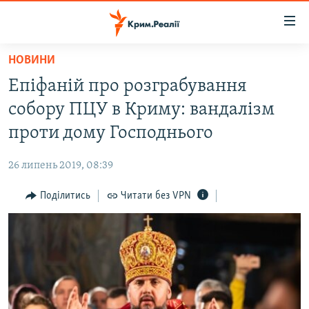
Доступність
посилання
Перейти
НОВИНИ
до
НОВИНИ
Епіфаній про розграбування
основного
ВОДА.КРИМ
матеріалу
собору ПЦУ в Криму: вандалізм
ВІДЕО ТА ФОТО
Перейти
проти дому Господнього
до
ПОЛІТИКА
основної
26 липень 2019, 08:39
БЛОГИ
навігації
Перейти
Поділитись
Читати без VPN
ПОГЛЯД
до
ІНТЕРВ'Ю
пошуку
ВСЕ ЗА ДЕНЬ
СПЕЦПРОЕКТИ
ЯК ОБІЙТИ БЛОКУВАННЯ
ДЕПОРТАЦІЯ