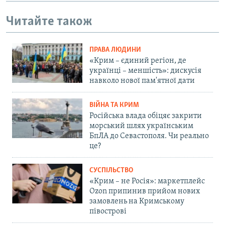
Читайте також
ПРАВА ЛЮДИНИ
«Крим – єдиний регіон, де
українці – меншість»: дискусія
навколо нової пам'ятної дати
ВІЙНА ТА КРИМ
Російська влада обіцяє закрити
морський шлях українським
БпЛА до Севастополя. Чи реально
це?
СУСПІЛЬСТВО
«Крим – не Росія»: маркетплейс
Ozon припинив прийом нових
замовлень на Кримському
півострові