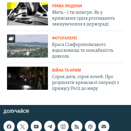
ПРАВА ЛЮДИНИ
Мить – і ти шпигун. Як у
кримських судах розглядають
звинувачення в держзраді
ФОТОГАЛЕРЕЇ
Краса Сімферопольського
водосховища та занедбаність
довкола
ВІЙНА ТА КРИМ
Сорок днів, сорок ночей. Про
результати кримської операції з
примусу Росії до миру
ДОЛУЧАЙСЯ!