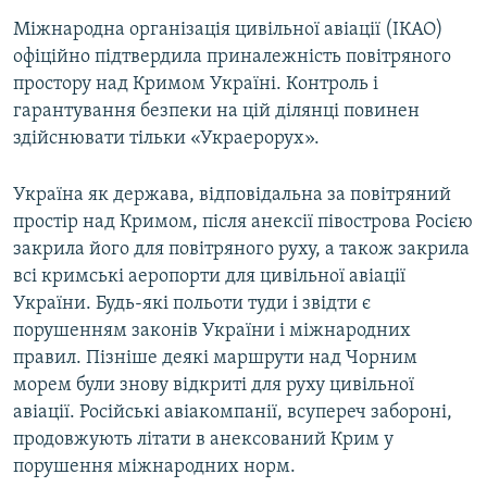
Міжнародна організація цивільної авіації (ІКАО)
офіційно підтвердила приналежність повітряного
простору над Кримом Україні. Контроль і
гарантування безпеки на цій ділянці повинен
здійснювати тільки «Украерорух».
Україна як держава, відповідальна за повітряний
простір над Кримом, після анексії півострова Росією
закрила його для повітряного руху, а також закрила
всі кримські аеропорти для цивільної авіації
України. Будь-які польоти туди і звідти є
порушенням законів України і міжнародних
правил. Пізніше деякі маршрути над Чорним
морем були знову відкриті для руху цивільної
авіації. Російські авіакомпанії, всупереч забороні,
продовжують літати в анексований Крим у
порушення міжнародних норм.