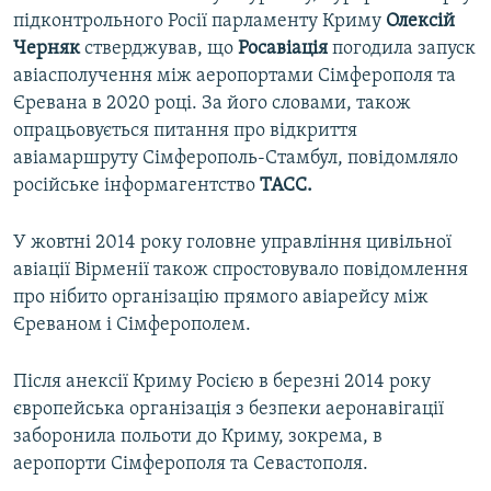
підконтрольного Росії парламенту Криму
Олексій
Черняк
стверджував, що
Росавіація
погодила запуск
авіасполучення між аеропортами Сімферополя та
Єревана в 2020 році. За його словами, також
опрацьовується питання про відкриття
авіамаршруту Сімферополь-Стамбул, повідомляло
російське інформагентство
ТАСС.
У жовтні 2014 року головне управління цивільної
авіації Вірменії також спростовувало повідомлення
про нібито організацію прямого авіарейсу між
Єреваном і Сімферополем.
Після анексії Криму Росією в березні 2014 року
європейська організація з безпеки аеронавігації
заборонила польоти до Криму, зокрема, в
аеропорти Сімферополя та Севастополя.