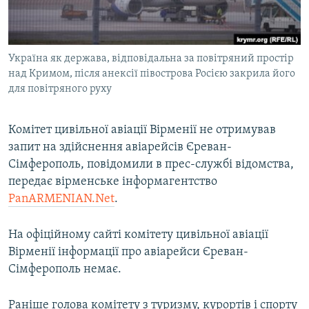
ВІДЕОУРОКИ «ELIFBE»
Русский
СВІДЧЕННЯ ОКУПАЦІЇ
Qırımtatar
Україна як держава, відповідальна за повітряний простір
УКРАЇНСЬКА ПРОБЛЕМА КРИМУ
над Кримом, після анексії півострова Росією закрила його
ДОЛУЧАЙСЯ!
ІНФОГРАФІКА
для повітряного руху
Комітет цивільної авіації Вірменії не отримував
запит на здійснення авіарейсів Єреван-
Усі сайти RFE/RL
Сімферополь, повідомили в прес-службі відомства,
передає вірменське інформагентство
PanARMENIAN.Net
.
На офіційному сайті комітету цивільної авіації
Вірменії інформації про авіарейси Єреван-
Сімферополь немає.
Раніше голова комітету з туризму, курортів і спорту