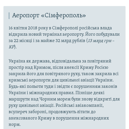
Аеропорт «Сімферополь»
16 квітня 2018 року в Сімферополі російська влада
відкрила новий термінал аеропорту. Його побудували
за 22 місяці і за майже 32 млрд рублів (
13 млрд грн –
КР
).
Україна як держава, відповідальна за повітряний
простір над Кримом, після анексії Криму Росією
закрила його для повітряного руху, також закрила всі
кримські аеропорти для цивільної авіації України.
Будь-які польоти туди і звідти є порушенням законів
України і міжнародних правил. Пізніше деякі
маршрути над Чорним морем були знову відкриті для
руху цивільної авіації. Російські авіакомпанії,
всупереч забороні, продовжують літати до
анексованого Криму в порушення міжнародних
норм.