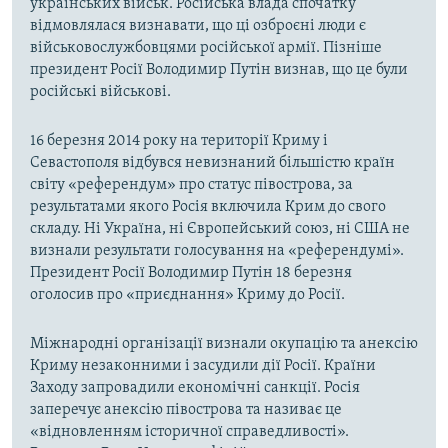
українських військ. Російська влада спочатку
відмовлялася визнавати, що ці озброєні люди є
військовослужбовцями російської армії. Пізніше
президент Росії Володимир Путін визнав, що це були
російські військові.
16 березня 2014 року на території Криму і
Севастополя відбувся невизнаний більшістю країн
світу «референдум» про статус півострова, за
результатами якого Росія включила Крим до свого
складу. Ні Україна, ні Європейський союз, ні США не
визнали результати голосування на «референдумі».
Президент Росії Володимир Путін 18 березня
оголосив про «приєднання» Криму до Росії.
Міжнародні організації визнали окупацію та анексію
Криму незаконними і засудили дії Росії. Країни
Заходу запровадили економічні санкції. Росія
заперечує анексію півострова та називає це
«відновленням історичної справедливості».