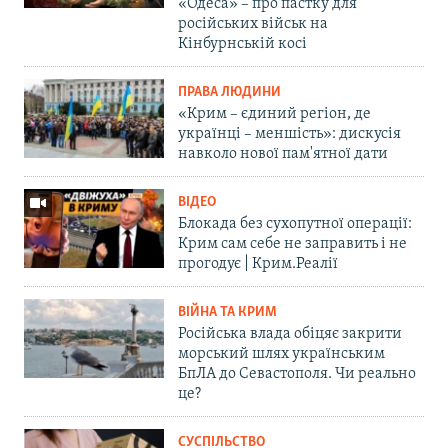
«Одеса» – про пастку для
російських військ на
Кінбурнській косі
ПРАВА ЛЮДИНИ
«Крим – єдиний регіон, де
українці – меншість»: дискусія
навколо нової пам'ятної дати
ВІДЕО
Блокада без сухопутної операції:
Крим сам себе не заправить і не
прогодує | Крим.Реалії
ВІЙНА ТА КРИМ
Російська влада обіцяє закрити
морський шлях українським
БпЛА до Севастополя. Чи реально
це?
СУСПІЛЬСТВО