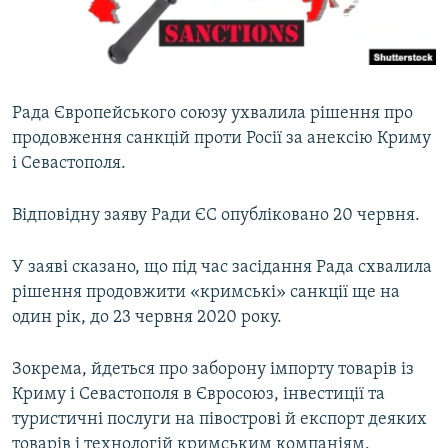
ВІДЕОУРОКИ «ELIFBE»
Русский
СВІДЧЕННЯ ОКУПАЦІЇ
Qırımtatar
УКРАЇНСЬКА ПРОБЛЕМА КРИМУ
Рада Європейського союзу ухвалила рішення про
ДОЛУЧАЙСЯ!
ІНФОГРАФІКА
продовження санкцій проти Росії за анексію Криму
і Севастополя.
Відповідну заяву Ради ЄС опубліковано 20 червня.
Усі сайти RFE/RL
У заяві сказано, що під час засідання Рада схвалила
рішення продовжити «кримські» санкції ще на
один рік, до 23 червня 2020 року.
Зокрема, йдеться про заборону імпорту товарів із
Криму і Севастополя в Євросоюз, інвестиції та
туристичні послуги на півострові й експорт деяких
товарів і технологій кримським компаніям.