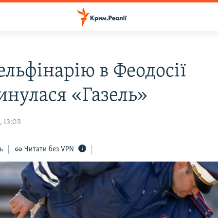
ельфінарію в Феодосії
инулася «Газель»
, 13:03
ь
Читати без VPN