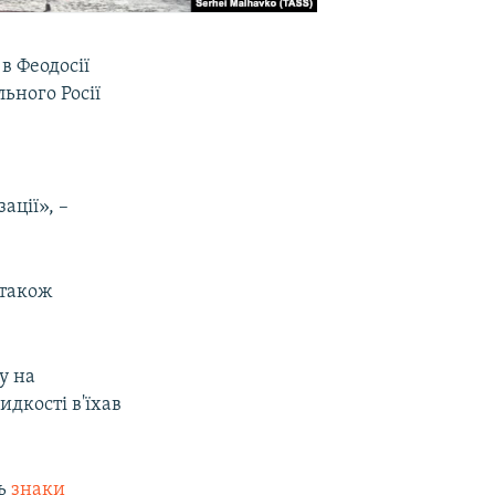
в Феодосії
ьного Росії
ації», –
 також
у на
идкості в'їхав
ть
знаки