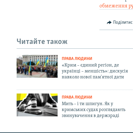
обмеження р
Поділитис
Читайте також
ПРАВА ЛЮДИНИ
«Крим – єдиний регіон, де
українці – меншість»: дискусія
навколо нової пам'ятної дати
ПРАВА ЛЮДИНИ
Мить – і ти шпигун. Як у
кримських судах розглядають
звинувачення в держзраді
Русский