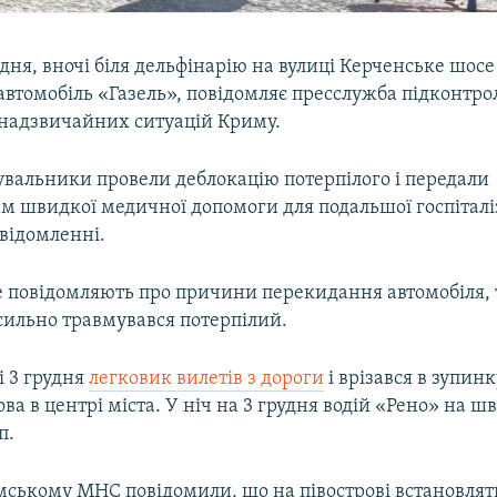
рудня, вночі біля дельфінарію на вулиці Керченське шосе 
втомобіль «Газель», повідомляє пресслужба підконтрол
 надзвичайних ситуацій Криму.
увальники провели деблокацію потерпілого і передали
м швидкої медичної допомоги для подальшої госпіталіз
відомленні.
не повідомляють про причини перекидання автомобіля,
сильно травмувався потерпілий.
і 3 грудня
легковик вилетів з дороги
і врізався в зупинк
ова в центрі міста. У ніч на 3 грудня водій «Рено» на шв
п.
мському МНС повідомили, що на півострові встановля