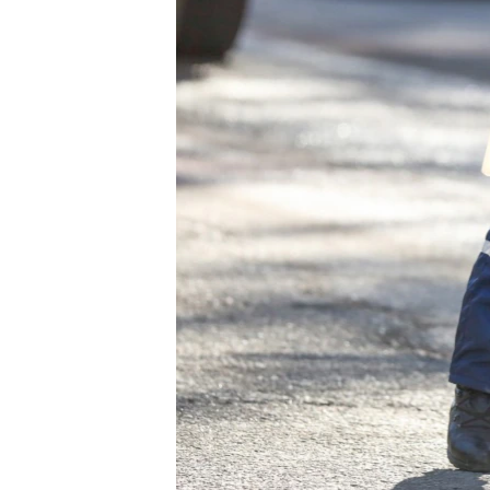
ВІДЕОУРОКИ «ELIFBE»
СВІДЧЕННЯ ОКУПАЦІЇ
УКРАЇНСЬКА ПРОБЛЕМА КРИМУ
ІНФОГРАФІКА