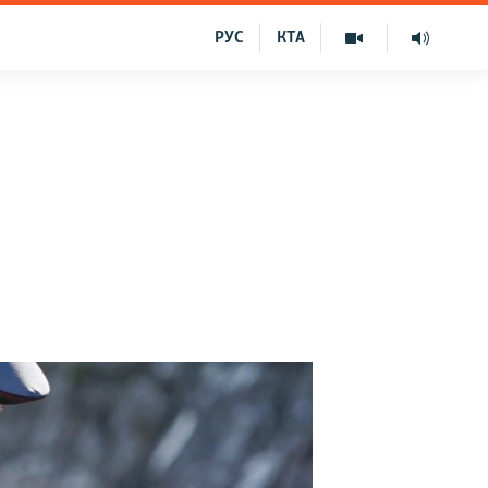
РУС
КТА