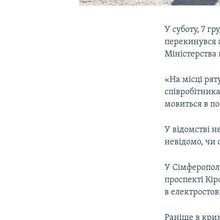
У суботу, 7 г
перекинувся а
Міністерства
«На місці рят
співробітника
мовиться в по
У відомстві 
невідомо, чи 
У Сімферопол
проспекті Кір
в електростов
Раніше в кри