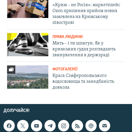
«Крим – не Росія»: маркетплейс
Ozon припинив прийом нових
замовлень на Кримському
півострові
ПРАВА ЛЮДИНИ
Мить – і ти шпигун. Як у
кримських судах розглядають
звинувачення в держзраді
ФОТОГАЛЕРЕЇ
Краса Сімферопольського
водосховища та занедбаність
довкола
ДОЛУЧАЙСЯ!