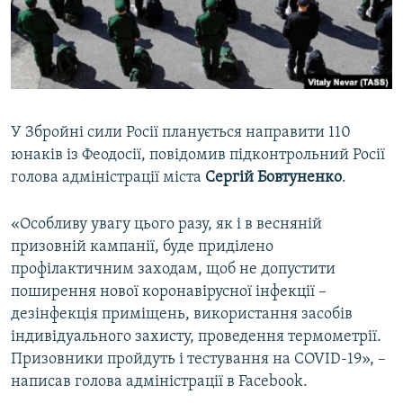
ВІДЕОУРОКИ «ELIFBE»
Русский
СВІДЧЕННЯ ОКУПАЦІЇ
Qırımtatar
УКРАЇНСЬКА ПРОБЛЕМА КРИМУ
ДОЛУЧАЙСЯ!
ІНФОГРАФІКА
У Збройні сили Росії планується направити 110
юнаків із Феодосії, повідомив підконтрольний Росії
голова адміністрації міста
Сергій Бовтуненко
.
Усі сайти RFE/RL
«Особливу увагу цього разу, як і в весняній
призовній кампанії, буде приділено
профілактичним заходам, щоб не допустити
поширення нової коронавірусної інфекції –
дезінфекція приміщень, використання засобів
індивідуального захисту, проведення термометрії.
Призовники пройдуть і тестування на COVID-19», –
написав голова адміністрації в Facebook.