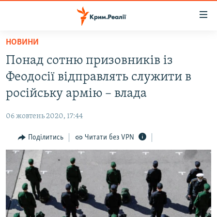
Доступність
посилання
Перейти
НОВИНИ
до
НОВИНИ
Понад сотню призовників із
основного
ВОДА.КРИМ
матеріалу
Феодосії відправлять служити в
ВІДЕО ТА ФОТО
Перейти
російську армію – влада
до
ПОЛІТИКА
основної
06 жовтень 2020, 17:44
БЛОГИ
навігації
Перейти
Поділитись
Читати без VPN
ПОГЛЯД
до
ІНТЕРВ'Ю
пошуку
ВСЕ ЗА ДЕНЬ
СПЕЦПРОЕКТИ
ЯК ОБІЙТИ БЛОКУВАННЯ
ДЕПОРТАЦІЯ