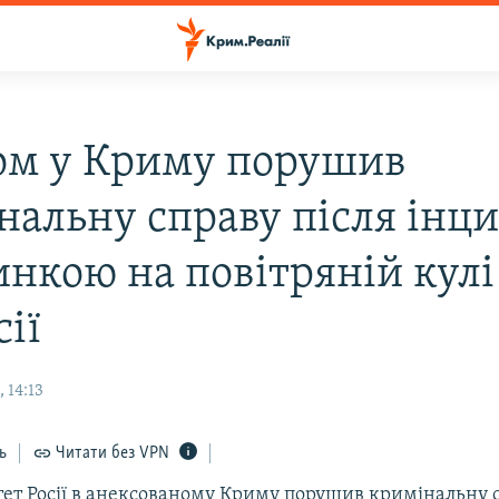
ом у Криму порушив
нальну справу після інц
инкою на повітряній кулі
ії
 14:13
ь
Читати без VPN
тет Росії в анексованому Криму порушив кримінальну с