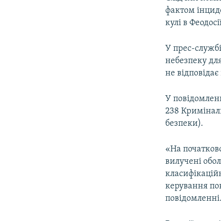
ВІДЕОУРОКИ «ELIFBE»
фактом інциде
СВІДЧЕННЯ ОКУПАЦІЇ
кулі в Феодос
УКРАЇНСЬКА ПРОБЛЕМА КРИМУ
У прес-службі
ІНФОГРАФІКА
небезпеку для
не відповідає
У повідомленн
238 Криміналь
безпеки).
«На початково
вилучені обол
класифікацій
керування пов
повідомленні