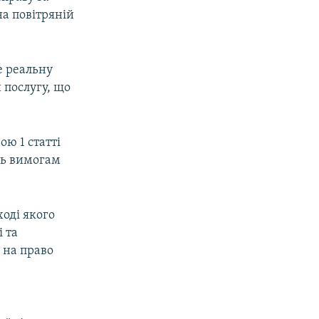
на повітряній
е реальну
 послугу, що
ю 1 статті
ть вимогам
ході якого
 та
 на право