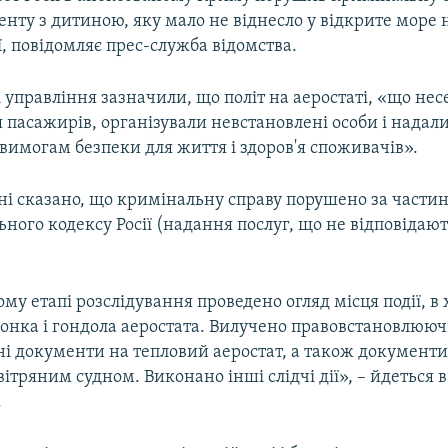
нту з дитиною, яку мало не віднесло у відкрите море 
ії, повідомляє прес-служба відомства.
 управління зазначили, що політ на аеростаті, «що нес
 пасажирів, організували невстановлені особи і надали
 вимогам безпеки для життя і здоров'я споживачів».
і сказано, що кримінальну справу порушено за частино
ного кодексу Росії (надання послуг, що не відповідаю
му етапі розслідування проведено огляд місця події, в 
онка і гондола аеростата. Вилучено правовстановлюючі
ні документи на тепловий аеростат, а також документи
ітряним судном. Виконано інші слідчі дії», – йдеться в
.