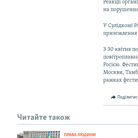
Реакції орган
на порушення
У Сулідкомі Р
приземлення п
З 30 квітня п
повітроплава
Росією. Фести
Москви, Тамбо
рамках фестив
Поділитис
Читайте також
ПРАВА ЛЮДИНИ