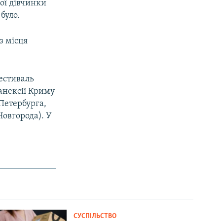
лої дівчинки
було.
з місця
фестиваль
анексії Криму
-Петербурга,
Новгорода). У
СУСПІЛЬСТВО