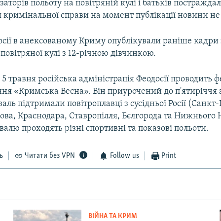
ізаторів польоту на повітряній кулі і батьків постражда
 кримінальної справи на момент публікації новини не 
осії в анексованому Криму опублікували раніше кадри 
овітряної кулі з 12-річною дівчинкою.
о 5 травня російська адміністрація Феодосії проводить 
ння «Кримська Весна». Він приурочений до п'ятиріччя 
валь підтримали повітроплавці з сусідньої Росії (Санкт
ва, Краснодара, Ставропілля, Бєлгорода та Нижнього 
алю проходять різні спортивні та показові польоти.
ь
Читати без VPN
Follow us
Print
ВІЙНА ТА КРИМ