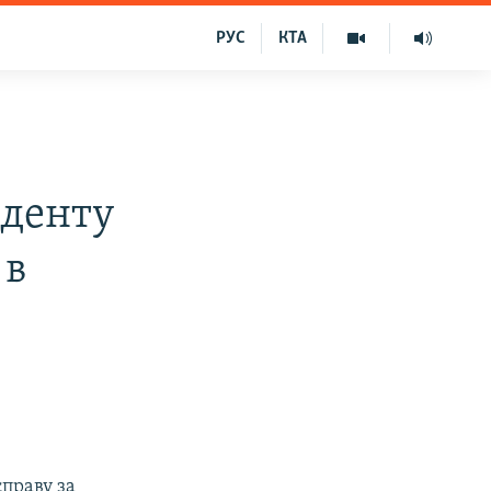
РУС
КТА
иденту
 в
праву за