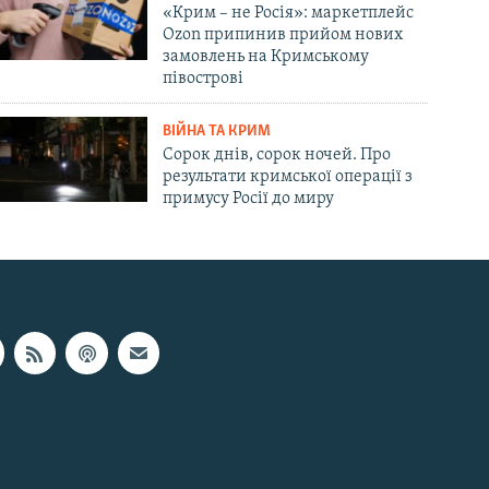
«Крим – не Росія»: маркетплейс
Ozon припинив прийом нових
замовлень на Кримському
півострові
ВІЙНА ТА КРИМ
Сорок днів, сорок ночей. Про
результати кримської операції з
примусу Росії до миру