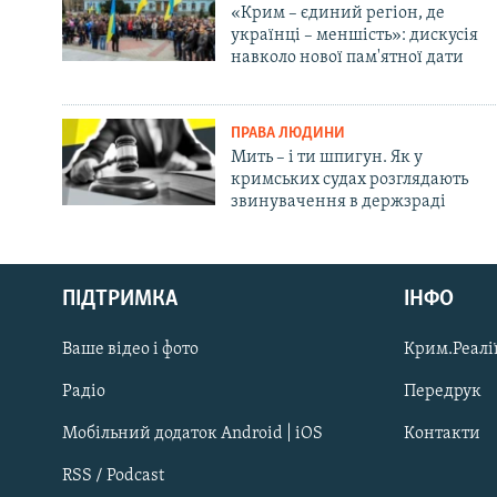
«Крим – єдиний регіон, де
українці – меншість»: дискусія
навколо нової пам'ятної дати
ПРАВА ЛЮДИНИ
Мить – і ти шпигун. Як у
кримських судах розглядають
звинувачення в держзраді
Русский
Qırımtatar
ПІДТРИМКА
ІНФО
Ваше відео і фото
Крим.Реалії
ДОЛУЧАЙСЯ!
Радіо
Передрук
Мобільний додаток Android | iOS
Контакти
RSS / Podcast