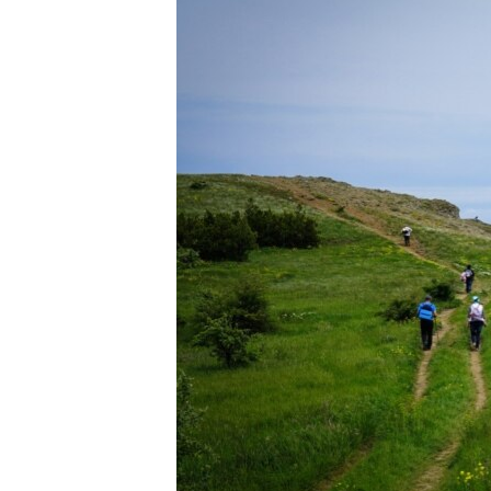
ВІДЕОУРОКИ «ELIFBE»
СВІДЧЕННЯ ОКУПАЦІЇ
УКРАЇНСЬКА ПРОБЛЕМА КРИМУ
ІНФОГРАФІКА