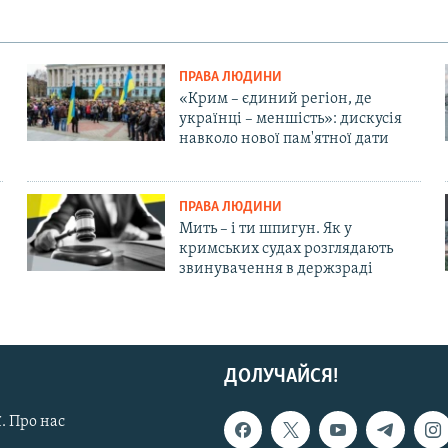
ПРАВА ЛЮДИНИ
«Крим – єдиний регіон, де
українці – меншість»: дискусія
навколо нової пам'ятної дати
ПРАВА ЛЮДИНИ
Мить – і ти шпигун. Як у
кримських судах розглядають
звинувачення в держзраді
ДОЛУЧАЙСЯ!
. Про нас