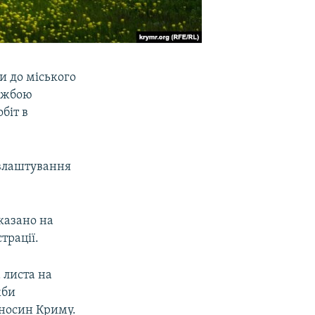
и до міського
лужбою
біт в
 влаштування
казано на
трації.
 листа на
жби
дносин Криму.