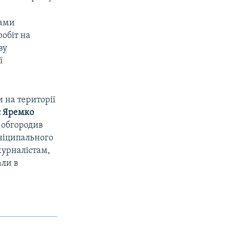
ками
робіт на
ву
ї
 на території
с Яремко
 обгородив
ніципального
урналістам,
али в