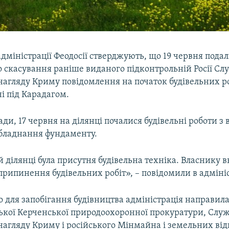
адміністрації Феодосії стверджують, що 19 червня подал
о скасування раніше виданого підконтрольній Росії С
нагляду Криму повідомлення на початок будівельних ро
і під Карадагом.
ди, 17 червня на ділянці почалися будівельні роботи з
обладнання фундаменту.
 ділянці була присутня будівельна техніка. Власнику в
припинення будівельних робіт», – повідомили в адмініс
о для запобігання будівництва адміністрація направила
ської Керченської природоохоронної прокуратури, Слу
 нагляду Криму і російського Мінмайна і земельних ві