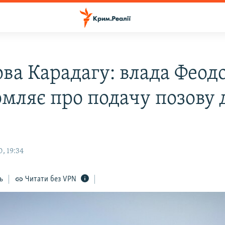
ва Карадагу: влада Феодо
омляє про подачу позову 
, 19:34
ь
Читати без VPN