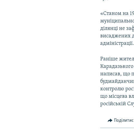
«Станом на 19
муніципальног
ділянці не за
висаджених де
адміністрації
Раніше жителі
Карадазького 
написав, що 
будмайданчик
контролю росі
що місцева вл
російській Сл
Поділитис