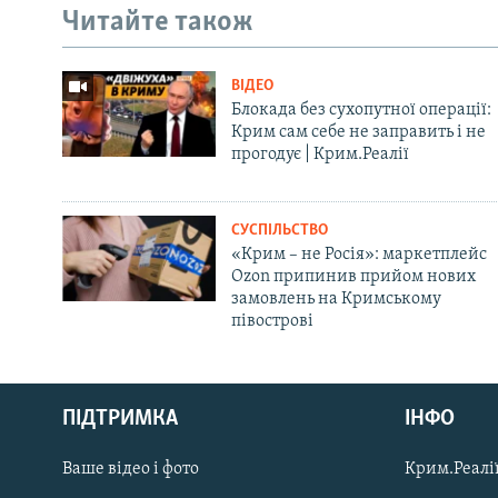
Читайте також
ВІДЕО
Блокада без сухопутної операції:
Крим сам себе не заправить і не
прогодує | Крим.Реалії
СУСПІЛЬСТВО
«Крим – не Росія»: маркетплейс
Ozon припинив прийом нових
замовлень на Кримському
півострові
Русский
ПІДТРИМКА
ІНФО
Qırımtatar
Ваше відео і фото
Крим.Реалії
ДОЛУЧАЙСЯ!