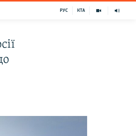
РУС
КТА
сії
до