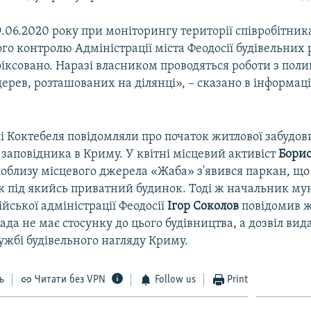
.06.2020 року при моніторингу території співробітни
о контролю Адміністрації міста Феодосії будівельних 
фіксовано. Наразі власником проводяться роботи з поли
рев, розташованих на ділянці», – сказано в інформаці
.
 Коктебеля повідомляли про початок житлової забудови
заповідника в Криму. У квітні місцевий активіст
Бори
поблизу місцевого джерела «Жаба» з'явився паркан, що
 під якийсь приватний будинок. Тоді ж начальник му
йської адміністрації Феодосії
Ігор Соколов
повідомив ж
ада не має стосунку до цього будівництва, а дозвіл вид
ужбі будівельного нагляду Криму.
ь
Читати без VPN
Follow us
Print