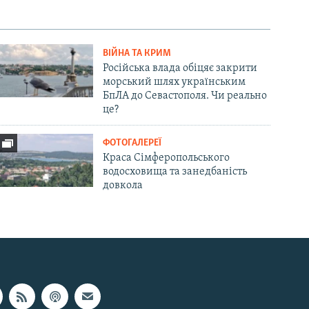
ВІЙНА ТА КРИМ
Російська влада обіцяє закрити
морський шлях українським
БпЛА до Севастополя. Чи реально
це?
ФОТОГАЛЕРЕЇ
Краса Сімферопольського
водосховища та занедбаність
довкола