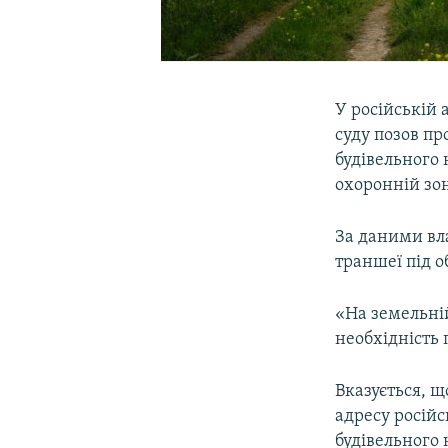
У російській 
суду позов пр
будівельного 
охоронній зон
За даними вла
траншеї під 
«На земельній
необхідність 
Вказується, щ
адресу росій
будівельного