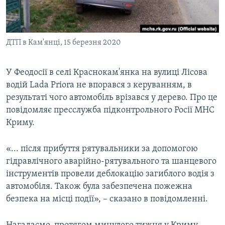
ВІДЕОУРОКИ «ELIFBE»
Русский
СВІДЧЕННЯ ОКУПАЦІЇ
Qırımtatar
ДТП в Кам'янці, 15 березня 2020
УКРАЇНСЬКА ПРОБЛЕМА КРИМУ
ДОЛУЧАЙСЯ!
ІНФОГРАФІКА
У Феодосії в селі Краснокам'янка на вулиці Лісова
водій Lada Priora не впорався з керуванням, в
результаті чого автомобіль врізався у дерево. Про це
Усі сайти RFE/RL
повідомляє пресслужба підконтрольного Росії МНС
Криму.
«... після прибуття рятувальники за допомогою
гідравлічного аварійно-рятувального та шанцевого
інструментів провели деблокацію загиблого водія з
автомобіля. Також була забезпечена пожежна
безпека на місці події», – сказано в повідомленні.