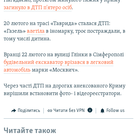
Нагадаємо, протягом минулого тижня у Криму
загинуло в ДТП п'ятеро осіб
.
20 лютого на трасі «Таврида» сталася ДТП:
«Газель»
влетіла
в іномарку, троє постраждали, в
тому числі дитина.
Вранці 22 лютого на вулиці Глінки в Сімферополі
будівельний екскаватор врізався в легковий
автомобіль
марки «Москвич».
Через часті ДТП на дорогах анексованого Криму
вирішили встановити фото- і відеореєстратори.
Поділитись
Читати без VPN
Follow us
Читайте також