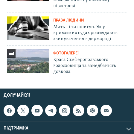
замовлень на Кримському
півострові
ПРАВА ЛЮДИНИ
Мить – і ти шпигун. Як у
кримських судах розглядають
звинувачення в держзраді
ФОТОГАЛЕРЕЇ
Краса Сімферопольського
водосховища та занедбаність
довкола
ДОЛУЧАЙСЯ!
ПІДТРИМКА