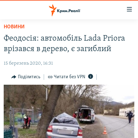
Доступність
посилання
Перейти
НОВИНИ
до
НОВИНИ
Феодосія: автомобіль Lada Priora
основного
ВОДА.КРИМ
матеріалу
врізався в дерево, є загиблий
ВІДЕО ТА ФОТО
Перейти
до
15 березень 2020, 16:31
ПОЛІТИКА
основної
БЛОГИ
Поділитись
Читати без VPN
навігації
Перейти
ПОГЛЯД
до
ІНТЕРВ'Ю
пошуку
ВСЕ ЗА ДЕНЬ
СПЕЦПРОЕКТИ
ЯК ОБІЙТИ БЛОКУВАННЯ
ДЕПОРТАЦІЯ