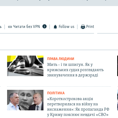
ь
Читати без VPN
Follow us
Print
ПРАВА ЛЮДИНИ
Мить – і ти шпигун. Як у
кримських судах розглядають
звинувачення в держзраді
ПОЛІТИКА
«Короткострокова акція
перетворилася на війну на
виснаження»: Як пропаганда РФ
у Криму пояснює невдачі «СВО»