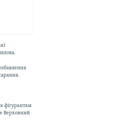
акі
лялова.
позбавлення
карання.
ок фігурантам
іше Верховний