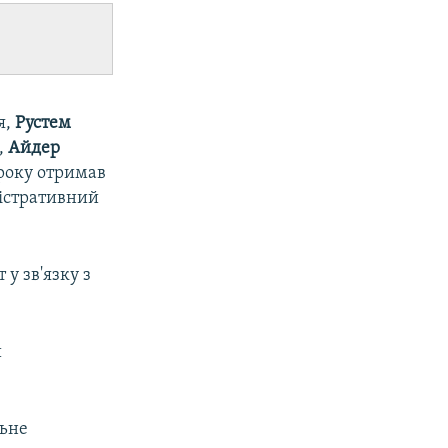
я,
Рустем
в,
Айдер
ироку отримав
ністративний
у зв'язку з
и
льне