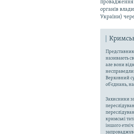
провадження 
органів влади
України) чер
Кримськ
Представники
називають св
але вони від
несправедлив
Верховний су
об'єднань, 
Захисники за
переслідуван
переслідуван
кримські тат
іншого етніч
запроваджува