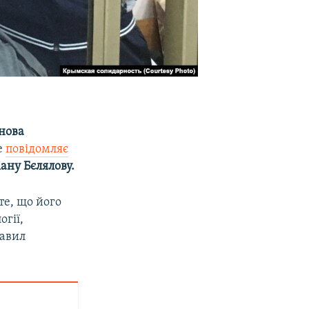
нова
е
повідомляє
іану Бєлялову.
те, що його
огії,
равил