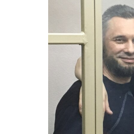
ВІДЕОУРОКИ «ELIFBE»
СВІДЧЕННЯ ОКУПАЦІЇ
УКРАЇНСЬКА ПРОБЛЕМА КРИМУ
ІНФОГРАФІКА