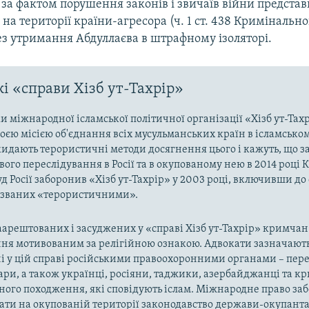
за фактом порушення законів і звичаїв війни предста
 на території країни-агресора (ч. 1 ст. 438 Кримінальн
ез утримання Абдуллаєва в штрафному ізоляторі.
і «справи Хізб ут-Тахрір»
 міжнародної ісламської політичної організації «Хізб ут-Тах
оєю місією об'єднання всіх мусульманських країн в ісламськом
кидають терористичні методи досягнення цього і кажуть, що з
ого переслідування в Росії та в окупованому нею в 2014 році 
д Росії заборонив «Хізб ут-Тахрір» у 2003 році, включивши до
названих «терористичними».
арештованих і засуджених у «справі Хізб ут-Тахрір» кримчан
ня мотивованим за релігійною ознакою. Адвокати зазначають
і у цій справі російськими правоохоронними органами – пер
ари, а також українці, росіяни, таджики, азербайджанці та 
ного походження, які сповідують іслам. Міжнародне право за
ти на окупованій території законодавство держави-окупанта