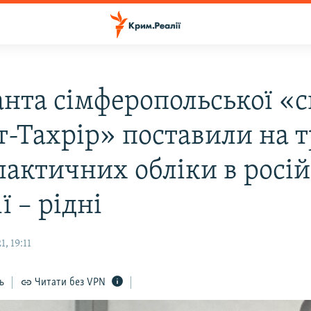
анта сімферопольської «
ут-Тахрір» поставили на 
лактичних обліки в росій
ї – рідні
, 19:11
ь
Читати без VPN