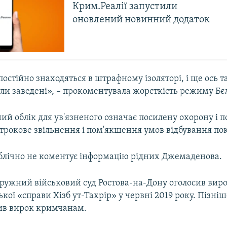
Крим.Реалії запустили
оновлений новинний додаток
 постійно знаходяться в штрафному ізоляторі, і ще ось т
ли заведені», – прокоментувала жорсткість режиму Бє
й облік для ув'язненого означає посилену охорону і 
строкове звільнення і пом'якшення умов відбування по
ублічно не коментує інформацію рідних Джемаденова.
ружний військовий суд Ростова-на-Дону оголосив вир
кої «справи Хізб ут-Тахрір» у червні 2019 року. Пізн
нив вирок кримчанам.