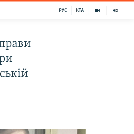
РУС
КТА
справи
три
ській