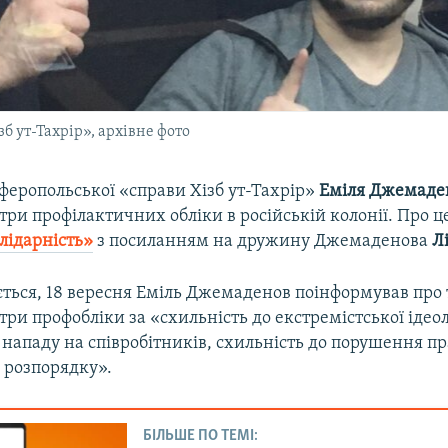
б ут-Тахрір», архівне фото
феропольської «справи Хізб ут-Тахрір»
Еміля Джемаде
три профілактичних обліки в російській колонії. Про ц
лідарність»
з посиланням на дружину Джемаденова
Л
ться, 18 вересня Еміль Джемаденов поінформував про 
три профобліки за «схильність до екстремістської ідеол
 нападу на співробітників, схильність до порушення п
 розпорядку».
БІЛЬШЕ ПО ТЕМІ: