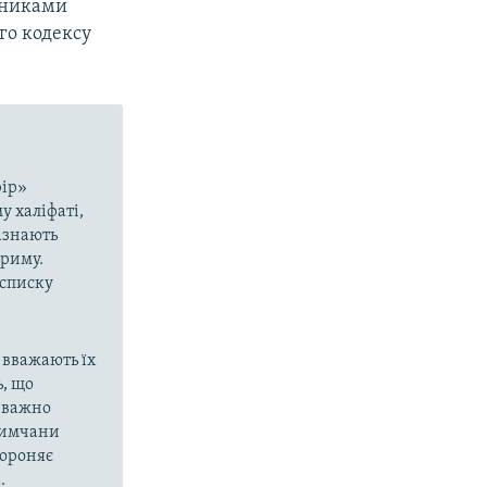
вниками
ого кодексу
рір»
у халіфаті,
азнають
Криму.
 списку
 вважають їх
, що
еважно
кримчани
бороняє
.