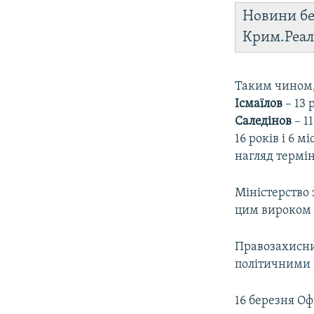
Новини бе
Крим.Реал
Таким чином
Ісмаїлов
– 13 
Саледінов
– 1
16 років і 6 
нагляд терміно
Міністерство 
цим вироком 
Правозахисн
політичними 
16 березня О