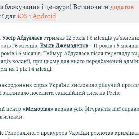
з блокування і цензури! Встановити
додаток
ії для
iOS
і
Android
.
,
Узеїр Абдуллаєв
отримав 12 років і 6 місяців ув'язненн
років і 6 місяців,
Еміль Джемаденов
– 11 років і 6 місяці
1 років і 6 місяців. Теймур Абдуллаєв після перегляду в
місяців колонії, при цьому для нього передбачений адмі
м на 1 рік і 4 місяці.
закордонних справ України висловило рішучий протест 
і закликало посилити санкційний тиск на Росію.
ий центр
«Меморіал»
визнав усіх фігурантів цієї справ
в'язнями.
фіс Генерального прокурора України розпочав криміна