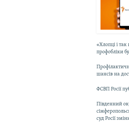
«Хлопці і так
профобліки бу
Профілактични
шансів на до
ФСВП Росії п
Південний ок
сімферопольсь
суд Росії змі