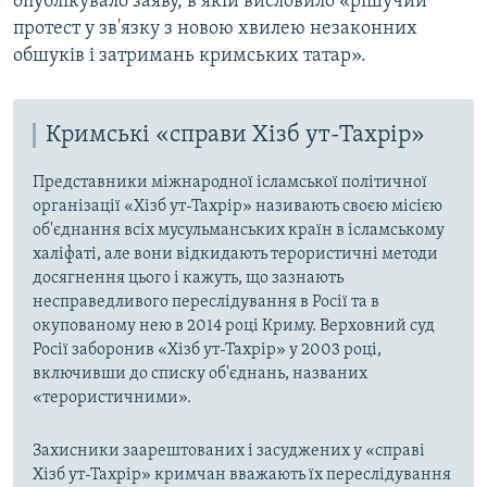
опублікувало заяву, в якій висловило «рішучий
протест у зв'язку з новою хвилею незаконних
обшуків і затримань кримських татар».
Кримські «справи Хізб ут-Тахрір»
Представники міжнародної ісламської політичної
організації «Хізб ут-Тахрір» називають своєю місією
об'єднання всіх мусульманських країн в ісламському
халіфаті, але вони відкидають терористичні методи
досягнення цього і кажуть, що зазнають
несправедливого переслідування в Росії та в
окупованому нею в 2014 році Криму. Верховний суд
Росії заборонив «Хізб ут-Тахрір» у 2003 році,
включивши до списку об'єднань, названих
«терористичними».
Захисники заарештованих і засуджених у «справі
Хізб ут-Тахрір» кримчан вважають їх переслідування