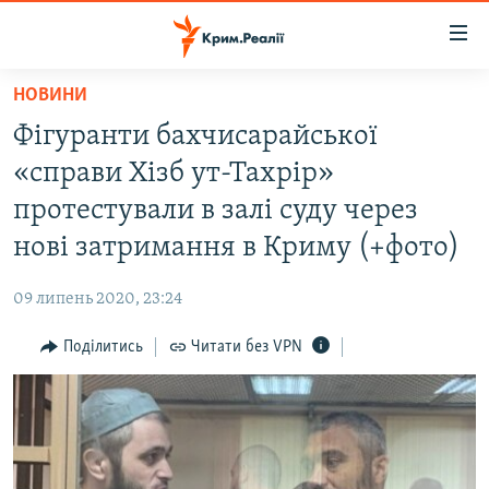
Доступність
посилання
Перейти
НОВИНИ
до
НОВИНИ
Фігуранти бахчисарайської
основного
ВОДА.КРИМ
матеріалу
«справи Хізб ут-Тахрір»
ВІДЕО ТА ФОТО
Перейти
протестували в залі суду через
до
ПОЛІТИКА
нові затримання в Криму (+фото)
основної
БЛОГИ
навігації
09 липень 2020, 23:24
Перейти
ПОГЛЯД
до
Поділитись
Читати без VPN
ІНТЕРВ'Ю
пошуку
ВСЕ ЗА ДЕНЬ
СПЕЦПРОЕКТИ
ЯК ОБІЙТИ БЛОКУВАННЯ
ДЕПОРТАЦІЯ