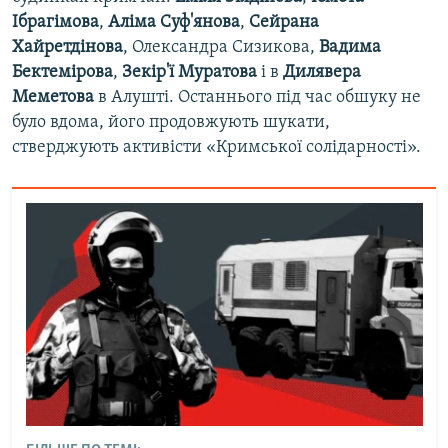
Ібрагімова
,
Аліма Суф'янова
,
Сейрана
Хайретдінова
, Олександра Сизикова,
Вадима
Бектемірова
,
Зекір'ї Муратова
і в
Дилявера
Меметова
в Алушті. Останнього під час обшуку не
було вдома, його продовжують шукати,
стверджують активісти «Кримської солідарності».