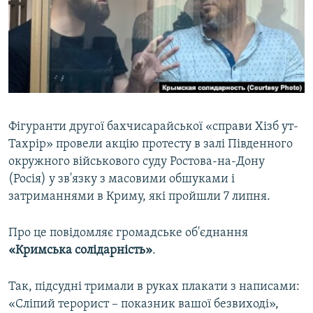
ВІДЕОУРОКИ «ELIFBE»
Русский
СВІДЧЕННЯ ОКУПАЦІЇ
Qırımtatar
УКРАЇНСЬКА ПРОБЛЕМА КРИМУ
ДОЛУЧАЙСЯ!
ІНФОГРАФІКА
Фігуранти другої бахчисарайської «справи Хізб ут-
Тахрір» провели акцію протесту в залі Південного
Усі сайти RFE/RL
окружного військового суду Ростова-на-Дону
(Росія) у зв'язку з масовими обшуками і
затриманнями в Криму, які пройшли 7 липня.
Про це повідомляє громадське об'єднання
«Кримська солідарність»
.
Так, підсудні тримали в руках плакати з написами:
«Сліпий терорист – показник вашої безвиході»,