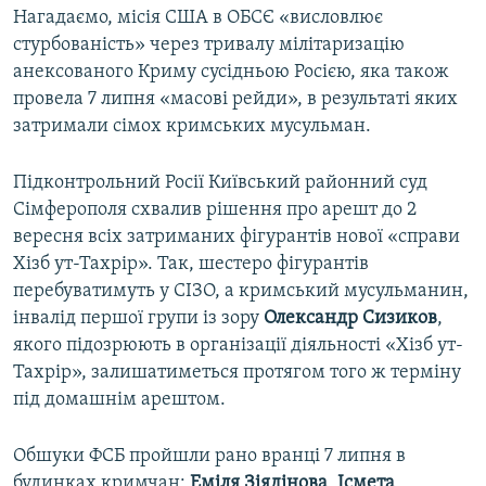
Нагадаємо, місія США в ОБСЄ «висловлює
стурбованість» через тривалу мілітаризацію
анексованого Криму сусідньою Росією, яка також
провела 7 липня «масові рейди», в результаті яких
затримали сімох кримських мусульман.
Підконтрольний Росії Київський районний суд
Сімферополя схвалив рішення про арешт до 2
вересня всіх затриманих фігурантів нової «справи
Хізб ут-Тахрір». Так, шестеро фігурантів
перебуватимуть у СІЗО, а кримський мусульманин,
інвалід першої групи із зору
Олександр Сизиков
,
якого підозрюють в організації діяльності «Хізб ут-
Тахрір», залишатиметься протягом того ж терміну
під домашнім арештом.
Обшуки ФСБ пройшли рано вранці 7 липня в
будинках кримчан:
Еміля Зіядінова
,
Ісмета