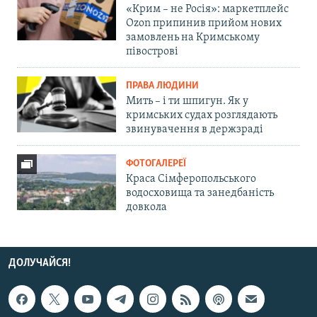
«Крим – не Росія»: маркетплейс
Ozon припинив прийом нових
замовлень на Кримському
півострові
ПРАВА ЛЮДИНИ
Мить – і ти шпигун. Як у
кримських судах розглядають
звинувачення в держзраді
ФОТОГАЛЕРЕЇ
Краса Сімферопольського
водосховища та занедбаність
довкола
ДОЛУЧАЙСЯ!