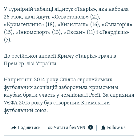
У турнірній таблиці лідирує «Таврія», яка набрала
26 очок, далі йдуть «Севастополь» (21),
«Кримтеплиця» (18), «Кизилташ» (16), «Євпаторія»
(15), «Інкомспорт» (13), «Океан» (11) і «Гвардієць»
(7).
До російської анексії Криму «Таврія» грала в
Прем'єр-лізі України.
Наприкінці 2014 року Спілка європейських
футбольних асоціацій заборонила кримським
клубам брати участь у чемпіонаті Росії. За сприяння
УЄФА 2015 року був створений Кримський
футбольний союз.
Поділитись
Читати без VPN
Follow us