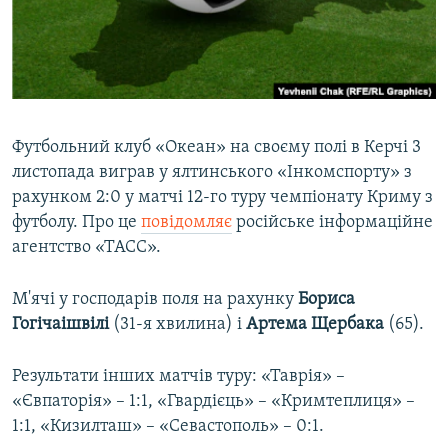
ВІДЕОУРОКИ «ELIFBE»
Русский
СВІДЧЕННЯ ОКУПАЦІЇ
Qırımtatar
УКРАЇНСЬКА ПРОБЛЕМА КРИМУ
ДОЛУЧАЙСЯ!
ІНФОГРАФІКА
Футбольний клуб «Океан» на своєму полі в Керчі 3
листопада виграв у ялтинського «Інкомспорту» з
рахунком 2:0 у матчі 12-го туру чемпіонату Криму з
Усі сайти RFE/RL
футболу. Про це
повідомляє
російське інформаційне
агентство «ТАСС».
М'ячі у господарів поля на рахунку
Бориса
Гогічаішвілі
(31-я хвилина) і
Артема Щербака
(65).
Результати інших матчів туру: «Таврія» –
«Євпаторія» – 1:1, «Гвардієць» – «Кримтеплиця» –
1:1, «Кизилташ» – «Севастополь» – 0:1.