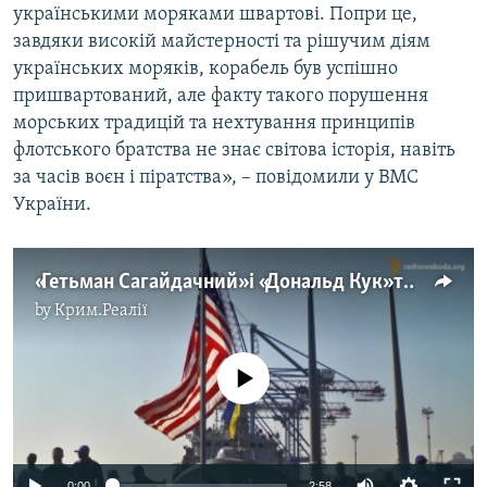
українськими моряками швартові. Попри це,
завдяки високій майстерності та рішучим діям
українських моряків, корабель був успішно
пришвартований, але факту такого порушення
морських традицій та нехтування принципів
флотського братства не знає світова історія, навіть
за часів воєн і піратства», – повідомили у ВМС
України.
«Гетьман Сагайдачний» і «Дональд Кук» тренувались в Одесі (відео)
by
Крим.Реалії
No media source currently available
0:00
2:58