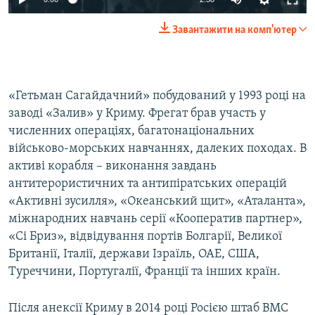
Завантажити на комп'ютер
«Гетьман Сагайдачний» побудований у 1993 році на
заводі «Залив» у Криму. Фрегат брав участь у
численних операціях, багатонаціональних
військово-морських навчаннях, далеких походах. В
активі корабля – виконання завдань
антитерористичних та антипіратських операцій
«Активні зусилля», «Океанський щит», «Аталанта»,
міжнародних навчань серії «Кооператив партнер»,
«Сі Бриз», відвідування портів Болгарії, Великої
Британії, Італії, держави Ізраїль, ОАЕ, США,
Туреччини, Португалії, Франції та інших країн.
Після анексії Криму в 2014 році Росією штаб ВМС