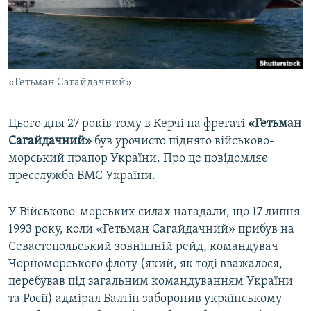
ВІДЕОУРОКИ «ELIFBE»
Русский
СВІДЧЕННЯ ОКУПАЦІЇ
Qırımtatar
УКРАЇНСЬКА ПРОБЛЕМА КРИМУ
«Гетьман Сагайдачний»
ДОЛУЧАЙСЯ!
ІНФОГРАФІКА
Цього дня 27 років тому в Керчі на фрегаті
«Гетьман
Сагайдачний»
був урочисто піднято військово-
Усі сайти RFE/RL
морський прапор України. Про це повідомляє
пресслужба ВМС України.
У Військово-морських силах нагадали, що 17 липня
1993 року, коли «Гетьман Сагайдачний» прибув на
Севастопольський зовнішній рейд, командувач
Чорноморського флоту (який, як тоді вважалося,
перебував під загальним командуванням України
та Росії) адмірал Балтін заборонив українському