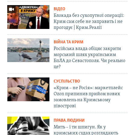
ВІДЕО
Блокада без сухопутної операції:
Крим сам себе не заправить і не
прогодує | Крим.Реалії
ВІЙНА ТА КРИМ
Російська влада обіцяє закрити
морський шлях українським
БпЛА до Севастополя. Чи реально
це?
СУСПІЛЬСТВО
«Крим – не Росія»: маркетплейс
Ozon припинив прийом нових
замовлень на Кримському
півострові
ПРАВА ЛЮДИНИ
Мить – і ти шпигун. Як у
кримських судах розглядають