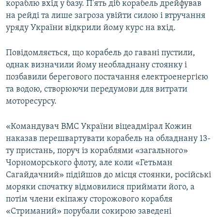
кораблю вхід у базу. П'ять діб корабель дрейфував
на рейді та лише загроза увійти силою і втручання
уряду України відкрили йому курс на вхід.
Повідомляється, що корабель до гавані пустили,
однак визначили йому необладнану стоянку і
позбавили берегового постачання електроенергією
та водою, створюючи передумови для витрати
моторесурсу.
«Командувач ВМС України віцеадмірал Кожин
наказав перешвартувати корабель на обладнану 13-
ту пристань, поруч із кораблями «загального»
Чорноморського флоту, але коли «Гетьман
Сагайдачний» підійшов до місця стоянки, російські
моряки спочатку відмовилися приймати його, а
потім члени екіпажу сторожового корабля
«Стриманий» порубали сокирою заведені