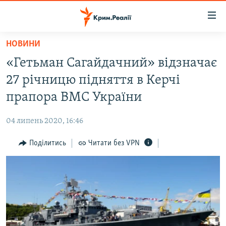
Доступність
посилання
Перейти
НОВИНИ
до
НОВИНИ
«Гетьман Сагайдачний» відзначає
основного
ВОДА.КРИМ
матеріалу
27 річницю підняття в Керчі
ВІДЕО ТА ФОТО
Перейти
прапора ВМС України
до
ПОЛІТИКА
основної
04 липень 2020, 16:46
БЛОГИ
навігації
Перейти
Поділитись
Читати без VPN
ПОГЛЯД
до
ІНТЕРВ'Ю
пошуку
ВСЕ ЗА ДЕНЬ
СПЕЦПРОЕКТИ
ЯК ОБІЙТИ БЛОКУВАННЯ
ДЕПОРТАЦІЯ