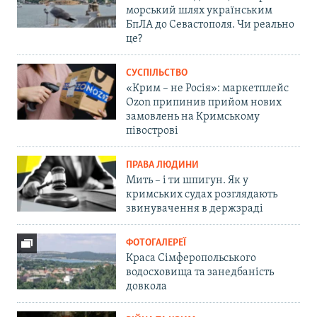
морський шлях українським
БпЛА до Севастополя. Чи реально
це?
СУСПІЛЬСТВО
«Крим – не Росія»: маркетплейс
Ozon припинив прийом нових
замовлень на Кримському
півострові
ПРАВА ЛЮДИНИ
Мить – і ти шпигун. Як у
кримських судах розглядають
звинувачення в держзраді
ФОТОГАЛЕРЕЇ
Краса Сімферопольського
водосховища та занедбаність
довкола