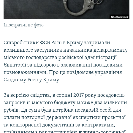
ВІДЕОУРОКИ «ELIFBE»
Русский
СВІДЧЕННЯ ОКУПАЦІЇ
Qırımtatar
Ілюстративне фото
УКРАЇНСЬКА ПРОБЛЕМА КРИМУ
ДОЛУЧАЙСЯ!
ІНФОГРАФІКА
Співробітники ФСБ Росії в Криму затримали
колишнього заступника начальника департаменту
міського господарства російської адміністрації
Усі сайти RFE/RL
Євпаторії за підозрою в зловживанні посадовими
повноваженнями. Про це повідомляє управління
Слідкому Росії у Криму.
За версією слідства, в серпні 2017 року посадовець
запросив із міського бюджету майже два мільйони
рублів. Ця сума була потрібна посадовій особі для
оплати повторної державної експертизи проєктної
та кошторисної документації за контрактами,
пов'язаними з реконструкцією вулично-дорожньої