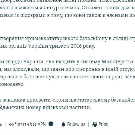
Добровольчий батальйон імені Номана Челебіджихана
якого вважається Ленур Іслямов. Схвалені також два 
анам із підозрами в тому, що вони також є членами ць
створення кримськотатарського батальйону в складі с
х органів України триває з 2016 року.
й гвардії України, яка входить у систему Міністерства
, наголошували, що заяви про створення в їхній структ
рського батальйону», залишаються поки на рівні заяв,
конодавчо.
в закликав присвоїти «кримськотатарському батальйон
іджихана номер військової частини.
ь
Читати без VPN
Follow us
Print