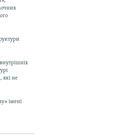
»,
заочних
ого
труктури
 внутрішніх
урі
 які не
у» імені