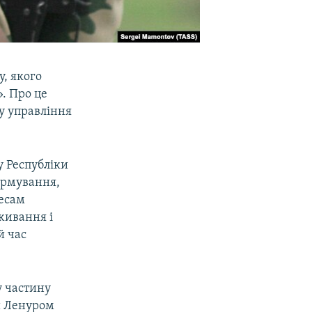
, якого
. Про це
у управління
у Республіки
ормування,
ресам
оживання і
й час
у частину
й Ленуром