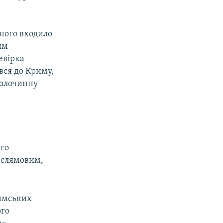
ного входило
им
евірка
вся до Криму,
 злочинну
ого
 Іслямовим,
римських
ого