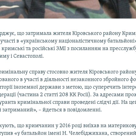
ерджує, що затримала жителя Кіровського району Криму
участі в «українському націоналістичному батальйоні»
 кримські та російські ЗМІ з посиланням на пресслужб
иму і Севастополі.
имінальну справу стосовно жителя Кіровського район
ваного в участі в діяльності незаконного збройного ф
иторії іноземної держави з метою, що суперечить інте
дерації (частина 2 статті 208 КК Росії). За адресами пр
гуранта кримінальної справи проведені слідчі дії. На це
 затриманий», – йдеться в повідомленні.
жують, що кримчанин у 2016 році виїхав на материков
ступив «у батальйон імені Н. Челебіджихана, створени