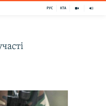
РУС
КТА
участі