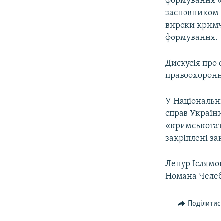
формування «
засновником 
вироки кримч
формування.
Дискусія про 
правоохоронни
У Національні
справ України
«кримськотата
закріплені за
Ленур Іслямо
Номана Челеб
Поділитис