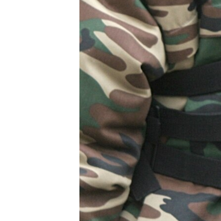
ВІДЕОУРОКИ «ELIFBE»
СВІДЧЕННЯ ОКУПАЦІЇ
УКРАЇНСЬКА ПРОБЛЕМА КРИМУ
ІНФОГРАФІКА