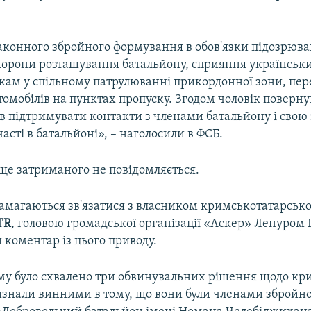
законного збройного формування в обов'язки підозрюва
хорони розташування батальйону, сприяння українськ
ам у спільному патрулюванні прикордонної зони, пер
томобілів на пунктах пропуску. Згодом чоловік поверну
в підтримувати контакти з членами батальйону і свою
часті в батальйоні», – наголосили в ФСБ.
ище затриманого не повідомляється.
амагаються зв'язатися з власником кримськотатарськ
TR
, головою громадської організації «Аскер» Ленуром
 коментар із цього приводу.
му було схвалено три обвинувальних рішення щодо к
визнали винними в тому, що вони були членами збройн