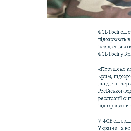
ФСБ Росії ств
підозрюють в 
повідомляють
ФСБ Росії у Кр
«Порушено кр
Крим, підозрю
що діє на тер
Російської Фе
реєстрації фі
підозрюваний
У ФСБ стверд
України та в