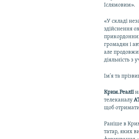
Іслямовим».
«У складі не
здійснення о
прикордонник
громадян і ав
але продовжи
діяльність з у
Ім'я та прізв
Крим.Реалії
н
телеканалу
A
щоб отримати
Раніше в Кри
татар, яких 