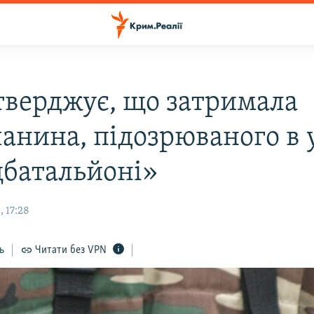
тверджує, що затримала
анина, підозрюваного в 
цбатальйоні»
 17:28
ь
Читати без VPN