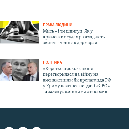
ПРАВА ЛЮДИНИ
Мить – і ти шпигун. Як у
кримських судах розглядають
звинувачення в держзраді
ПОЛІТИКА
«Короткострокова акція
перетворилася на війну на
виснаження»: Як пропаганда РФ
у Криму пояснює невдачі «СВО»
та залякує «мінними атаками»