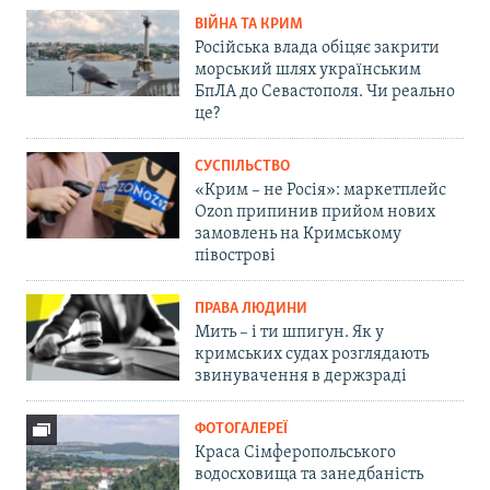
ВІЙНА ТА КРИМ
Російська влада обіцяє закрити
морський шлях українським
БпЛА до Севастополя. Чи реально
це?
СУСПІЛЬСТВО
«Крим – не Росія»: маркетплейс
Ozon припинив прийом нових
замовлень на Кримському
півострові
ПРАВА ЛЮДИНИ
Мить – і ти шпигун. Як у
кримських судах розглядають
звинувачення в держзраді
ФОТОГАЛЕРЕЇ
Краса Сімферопольського
водосховища та занедбаність