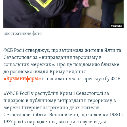
ВІДЕОУРОКИ «ELIFBE»
Русский
СВІДЧЕННЯ ОКУПАЦІЇ
Qırımtatar
УКРАЇНСЬКА ПРОБЛЕМА КРИМУ
Ілюстративне фото
ДОЛУЧАЙСЯ!
ІНФОГРАФІКА
ФСБ Росії стверджує, що затримала жителів Ялти та
Севастополя за «виправдання тероризму в
Усі сайти RFE/RL
соціальних мережах». Про це повідомило близьке
до російської влади Криму видання​
«Крыминформ»
​із посиланням на пресслужбу ФСБ.
«УФСБ Росії у республіці Крим і Севастополі за
підозрою в публічному виправданні тероризму в
мережі Інтернет затримано двох жителів
Севастополя і Ялти. Встановлено, що чоловіки 1980 і
1977 років народження, використовуючи для