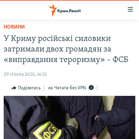
Доступність
посилання
Перейти
НОВИНИ
до
НОВИНИ
У Криму російські силовики
основного
ВОДА.КРИМ
матеріалу
затримали двох громадян за
ВІДЕО ТА ФОТО
Перейти
«виправдання тероризму» – ФСБ
до
ПОЛІТИКА
основної
29 січень 2021, 16:31
БЛОГИ
навігації
Перейти
Поділитись
Читати без VPN
ПОГЛЯД
до
ІНТЕРВ'Ю
пошуку
ВСЕ ЗА ДЕНЬ
СПЕЦПРОЕКТИ
ЯК ОБІЙТИ БЛОКУВАННЯ
ДЕПОРТАЦІЯ