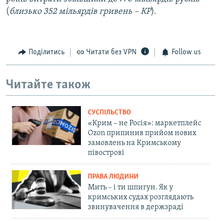
(
близько 352 мільярдів гривень – КР
).
Поділитись
Читати без VPN
Follow us
Читайте також
СУСПІЛЬСТВО
«Крим – не Росія»: маркетплейс
Ozon припинив прийом нових
замовлень на Кримському
півострові
ПРАВА ЛЮДИНИ
Мить – і ти шпигун. Як у
кримських судах розглядають
звинувачення в держзраді