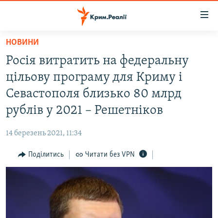
Доступність
посилання
Перейти
НОВИНИ
до
НОВИНИ
Росія витратить на федеральну
основного
ВОДА.КРИМ
матеріалу
цільову програму для Криму і
ВІДЕО ТА ФОТО
Перейти
Севастополя близько 80 млрд
до
ПОЛІТИКА
рублів у 2021 – Решетніков
основної
БЛОГИ
навігації
14 березень 2021, 11:34
Перейти
ПОГЛЯД
до
Поділитись
Читати без VPN
ІНТЕРВ'Ю
пошуку
ВСЕ ЗА ДЕНЬ
СПЕЦПРОЕКТИ
ЯК ОБІЙТИ БЛОКУВАННЯ
ДЕПОРТАЦІЯ