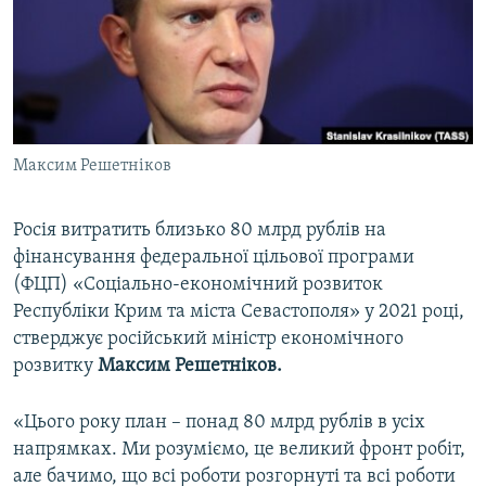
ВІДЕОУРОКИ «ELIFBE»
Русский
СВІДЧЕННЯ ОКУПАЦІЇ
Qırımtatar
УКРАЇНСЬКА ПРОБЛЕМА КРИМУ
ДОЛУЧАЙСЯ!
ІНФОГРАФІКА
Максим Решетніков
Росія витратить близько 80 млрд рублів на
Усі сайти RFE/RL
фінансування федеральної цільової програми
(ФЦП) «Соціально-економічний розвиток
Республіки Крим та міста Севастополя» у 2021 році,
стверджує російський міністр економічного
розвитку
Максим Решетніков.
«Цього року план – понад 80 млрд рублів в усіх
напрямках. Ми розуміємо, це великий фронт робіт,
але бачимо, що всі роботи розгорнуті та всі роботи