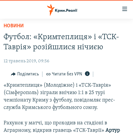
Доступність
посилання
Перейти
НОВИНИ
до
НОВИНИ
Футбол: «Кримтеплиця» і «ТСК-
основного
ВОДА.КРИМ
матеріалу
Таврія» розійшлися нічиєю
ВІДЕО ТА ФОТО
Перейти
до
12 травень 2019, 09:56
ПОЛІТИКА
основної
БЛОГИ
Поділитись
Читати без VPN
навігації
Перейти
ПОГЛЯД
«Кримтеплиця» (Молодіжне) і «ТСК-Таврія»
до
(Сімферополь) зіграли внічию 1:1 в 25 турі
ІНТЕРВ'Ю
пошуку
чемпіонату Криму з футболу, повідомляє прес-
ВСЕ ЗА ДЕНЬ
служба Кримського футбольного союзу.
СПЕЦПРОЕКТИ
Рахунок у матчі, що проходив на стадіоні в
ЯК ОБІЙТИ БЛОКУВАННЯ
ДЕПОРТАЦІЯ
Аграрному, відкрив гравець «ТСК-Таврії»
Артур