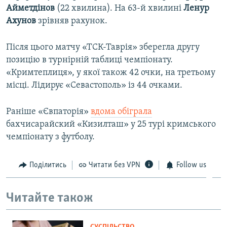
Айметдінов
(22 хвилина). На 63-й хвилині
Ленур
ВІДЕОУРОКИ «ELIFBE»
Русский
Ахунов
зрівняв рахунок.
СВІДЧЕННЯ ОКУПАЦІЇ
Qırımtatar
УКРАЇНСЬКА ПРОБЛЕМА КРИМУ
Після цього матчу «ТСК-Таврія» зберегла другу
позицію в турнірній таблиці чемпіонату.
ДОЛУЧАЙСЯ!
ІНФОГРАФІКА
«Кримтеплиця», у якої також 42 очки, на третьому
місці. Лідирує «Севастополь» із 44 очками.
Усі сайти RFE/RL
Раніше «Євпаторія»
вдома обіграла
бахчисарайский «Кизилташ» у 25 турі кримського
чемпіонату з футболу.
Поділитись
Читати без VPN
Follow us
Читайте також