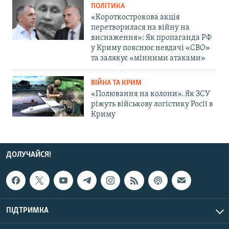
ПОЛІТИКА
«Короткострокова акція
перетворилася на війну на
виснаження»: Як пропаганда РФ
у Криму пояснює невдачі «СВО»
та залякує «мінними атаками»
ВІЙНА ТА КРИМ
«Полювання на колони». Як ЗСУ
ріжуть військову логістику Росії в
Криму
ДОЛУЧАЙСЯ!
ПІДТРИМКА