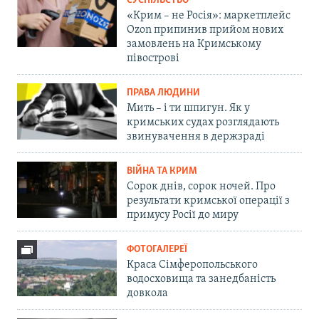
СУСПІЛЬСТВО
«Крим – не Росія»: маркетплейс
Ozon припинив прийом нових
замовлень на Кримському
півострові
ПРАВА ЛЮДИНИ
Мить – і ти шпигун. Як у
кримських судах розглядають
звинувачення в держзраді
ВІЙНА ТА КРИМ
Сорок днів, сорок ночей. Про
результати кримської операції з
примусу Росії до миру
ФОТОГАЛЕРЕЇ
Краса Сімферопольського
водосховища та занедбаність
довкола