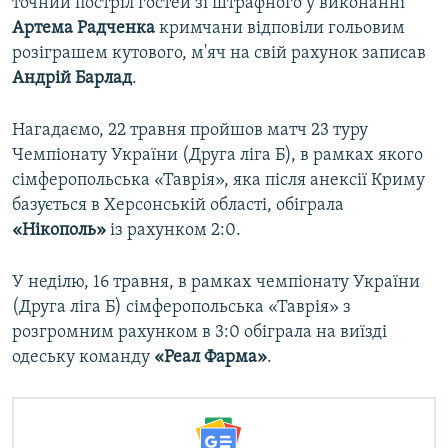
точний постріл гостей зі штрафного у виконанні
Артема Радченка
кримчани відповіли гольовим
розіграшем кутового, м'яч на свій рахунок записав
Андрій Барлад
.
Нагадаємо, 22 травня пройшов матч 23 туру
Чемпіонату України (Друга ліга Б), в рамках якого
сімферопольська «Таврія», яка після анексії Криму
базується в Херсонській області, обіграла
«Нікополь»
із рахунком 2:0.
У неділю, 16 травня, в рамках чемпіонату України
(Друга ліга Б) сімферопольська «Таврія» з
розгромним рахунком в 3:0 обіграла на виїзді
одеську команду
«Реал Фарма»
.