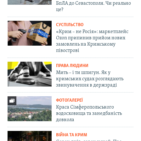
БпЛА до Севастополя. Чи реально
це?
СУСПІЛЬСТВО
«Крим – не Росія»: маркетплейс
Ozon припинив прийом нових
замовлень на Кримському
півострові
ПРАВА ЛЮДИНИ
Мить – і ти шпигун. Як у
кримських судах розглядають
звинувачення в держзраді
ФОТОГАЛЕРЕЇ
Краса Сімферопольського
водосховища та занедбаність
довкола
ВІЙНА ТА КРИМ