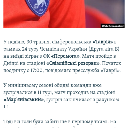
ВІДЕОУРОКИ «ELIFBE»
Русский
СВІДЧЕННЯ ОКУПАЦІЇ
Qırımtatar
УКРАЇНСЬКА ПРОБЛЕМА КРИМУ
ДОЛУЧАЙСЯ!
ІНФОГРАФІКА
У неділю, 30 травня, сімферопольська
«Таврія»
в
рамках 24 туру Чемпіонату України (Друга ліга Б)
на виїзді зіграє з ФК
«Перемога»
. Матч пройде в
Усі сайти RFE/RL
Дніпрі на стадіоні
«Олімпійські резерви»
. Початок
поєдинку о 17:00, повідомляє пресслужба «Таврії».
У нинішньому сезоні обидві команди вже
зустрічалися в 11 турі, матч проходив на стадіоні
«Мар'янівський»
, зустріч закінчилася з рахунком
1:1.
Тоді всі голи були забиті ще в першому таймі. На