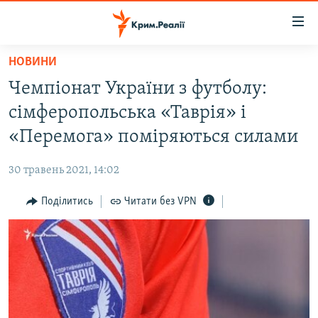
Доступність
посилання
Перейти
НОВИНИ
до
НОВИНИ
Чемпіонат України з футболу:
основного
ВОДА.КРИМ
матеріалу
сімферопольська «Таврія» і
ВІДЕО ТА ФОТО
Перейти
«Перемога» поміряються силами
до
ПОЛІТИКА
основної
30 травень 2021, 14:02
БЛОГИ
навігації
Перейти
Поділитись
Читати без VPN
ПОГЛЯД
до
ІНТЕРВ'Ю
пошуку
ВСЕ ЗА ДЕНЬ
СПЕЦПРОЕКТИ
ЯК ОБІЙТИ БЛОКУВАННЯ
ДЕПОРТАЦІЯ